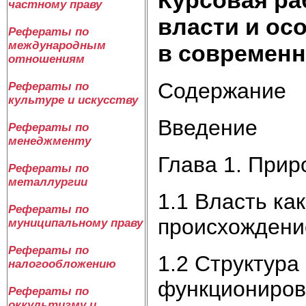
частному праву
власти и ос
Рефераты по
международным
в современн
отношениям
Содержание
Рефераты по
культуре и искусству
Введение
Рефераты по
менеджменту
Глава 1. Прир
Рефераты по
металлургии
1.1 Власть ка
Рефераты по
происхождени
муниципальному праву
Рефераты по
1.2 Структура
налогообложению
функциониров
Рефераты по
оккультизму и