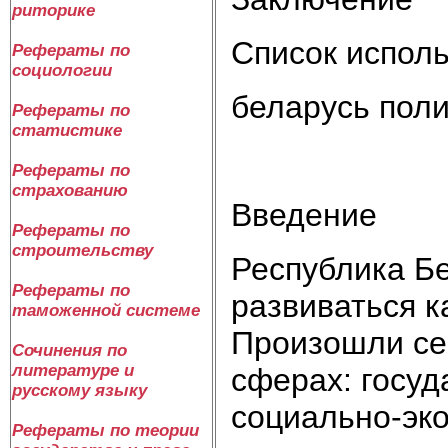
риторике
Список испол
Рефераты по
социологии
беларусь поли
Рефераты по
статистике
Рефераты по
страхованию
Введение
Рефераты по
строительству
Республика Б
Рефераты по
развиваться к
таможенной системе
Произошли се
Сочинения по
литературе и
сферах: госуд
русскому языку
социально-эко
Рефераты по теории