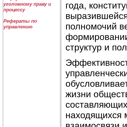
года, констит
уголовному праву и
процессу
выразившейся
Рефераты по
полномочий ве
управлению
формировании
структур и по
Эффективност
управленчески
обусловливае
жизни обществ
составляющих
находящихся 
взаимосвязи и