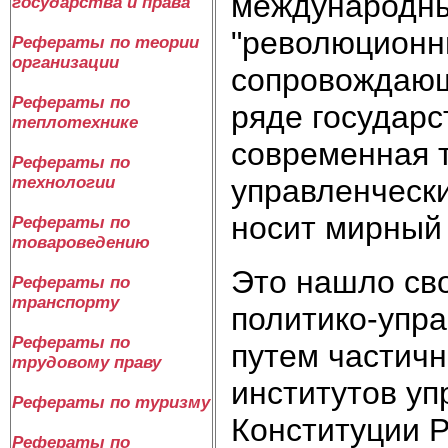
международны
государства и права
"революционн
Рефераты по теории
организации
сопровождающ
Рефераты по
ряде государс
теплотехнике
современная 
Рефераты по
управленчески
технологии
носит мирный 
Рефераты по
товароведению
Это нашло сво
Рефераты по
транспорту
политико-упра
Рефераты по
путем частичн
трудовому праву
институтов уп
Рефераты по туризму
Конституции Р
Рефераты по