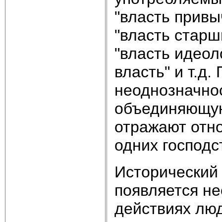
"власть привыч
"власть старши
"власть идеол
власть" и т.д.
неоднозначнос
объединяющую 
отражают отно
одних господс
Исторический 
появляется н
действиях люд