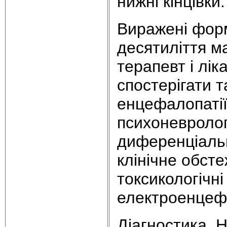
нижні кінцівки.
Виражені форм
десятиліття м
терапевт і лі
спостерігати т
енцефалопатії,
психоневролог
диференціальн
клінічне обст
токсикологічні
електроенцефа
Діагностика. Н