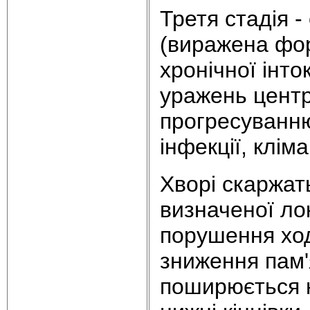
Третя стадія -
(виражена фор
хронічної інт
уражень центр
прогресуванню
інфекції, кліма
Хворі скаржат
визначеної лок
порушення ход
зниження пам'я
поширюється на