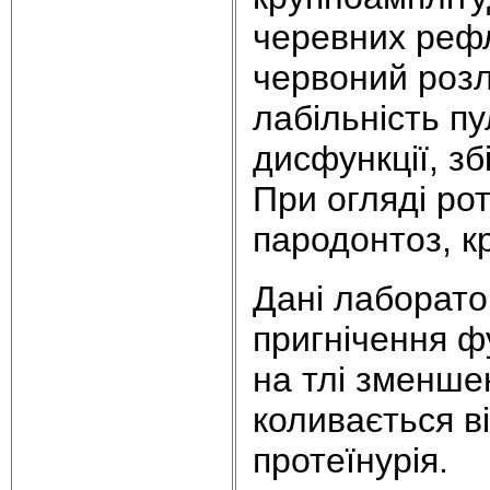
черевних рефл
червоний розл
лабільність п
дисфункції, з
При огляді ро
пародонтоз, кр
Дані лаборато
пригнічення фу
на тлі зменшен
коливається ві
протеїнурія.