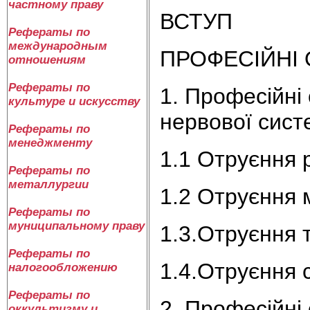
частному праву
ВСТУП
Рефераты по
международным
ПРОФЕСІЙНІ
отношениям
Рефераты по
1. Професійні
культуре и искусству
нервової сист
Рефераты по
менеджменту
1.1 Отруєння 
Рефераты по
металлургии
1.2 Отруєння 
Рефераты по
муниципальному праву
1.3.Отруєння 
Рефераты по
1.4.Отруєння 
налогообложению
Рефераты по
2. Професійні
оккультизму и