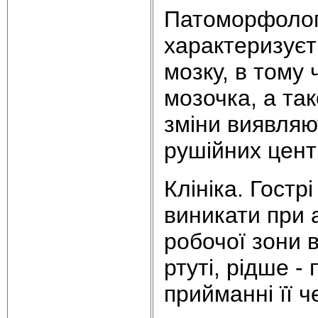
Патоморфолог
характеризує
мозку, в тому ч
мозочка, а та
зміни виявляю
рушійних центр
Клініка. Гост
виникати при а
робочої зони в
ртуті, рідше 
прийманні її ч