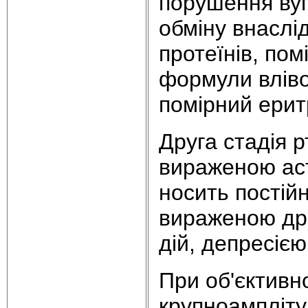
порушення вуг
обміну внаслі
протеїнів, по
формули вліво
помірний ерит
Друга стадія р
вираженою аст
носить постій
вираженою дра
дій, депресією
При об'єктивн
крупноампліту