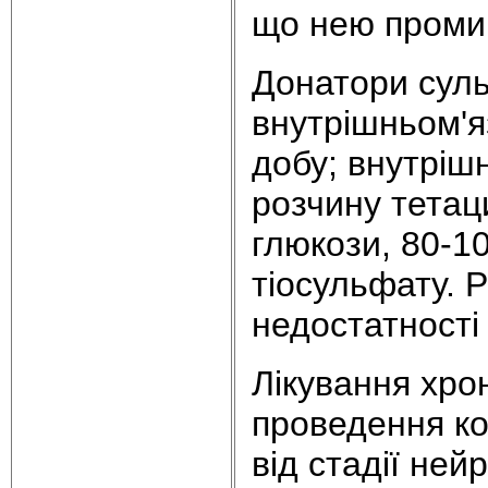
що нею проми
Донатори суль
внутрішньом'я
добу; внутріш
розчину тетац
глюкози, 80-1
тіосульфату. Р
недостатності 
Лікування хрон
проведення ко
від стадії ней