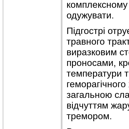
комплексному 
одужувати.
Підгострі отр
травного тракт
виразковим сто
проносами, кр
температури т
геморагічного
загальною сла
відчуттям жару
тремором.