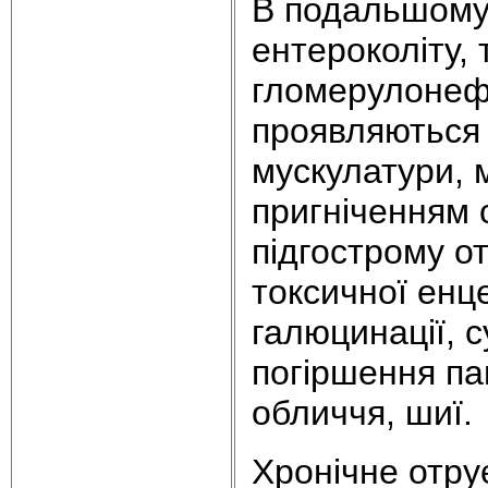
В подальшому 
ентероколіту, 
гломерулонеф
проявляються г
мускулатури, м
пригніченням 
підгострому о
токсичної енце
галюцинації, 
погіршення пам
обличчя, шиї.
Хронічне отрує