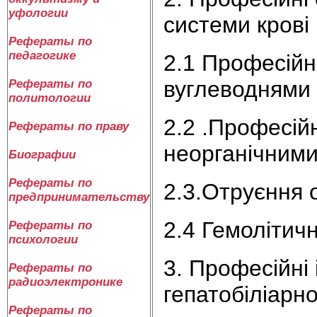
уфологии
системи крові
Рефераты по
педагогике
2.1 Професійн
вуглеводнями
Рефераты по
политологии
2.2 .Професій
Рефераты по праву
неорганічним
Биографии
Рефераты по
2.3.Отруєння 
предпринимательству
2.4 Гемолітичн
Рефераты по
психологии
3. Професійні
Рефераты по
радиоэлектронике
гепатобіліарн
Рефераты по