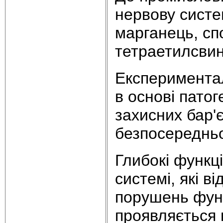
нервову систе
марганець, спо
тетраетилсвин
Експеримента
в основі пато
захисних бар'є
безпосередньо
Глибокі функці
системі, які в
порушень функ
проявляється 