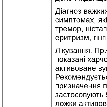
Діагноз важки
симптомах, як
тремор, ніста
еритризм, гінгі
Лікування. При
показані харчо
активоване вуг
Рекомендуєтьс
призначення п
застосовують 
ложки активова