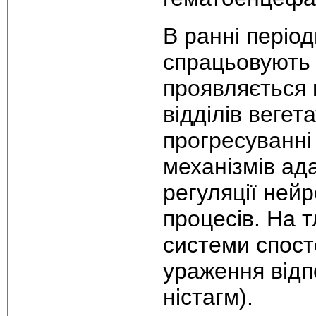
В ранні період
спрацьовують 
проявляється
відділів вегет
прогресуванні
механізмів ад
регуляції ней
процесів. На 
системи спост
ураження відп
ністагм).