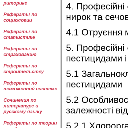
риторике
4. Професійні
нирок та сечо
Рефераты по
социологии
4.1 Отруєння
Рефераты по
статистике
5. Професійні
Рефераты по
страхованию
пестицидами 
Рефераты по
5.1 Загальнокл
строительству
пестицидами
Рефераты по
таможенной системе
5.2 Особливост
Сочинения по
литературе и
залежності від
русскому языку
Рефераты по теории
5.2.1 Хлорорга