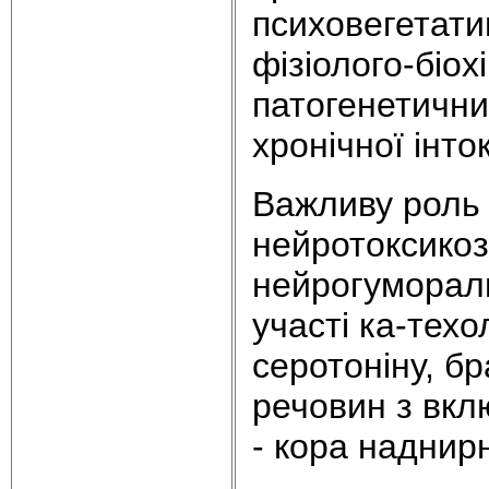
психовегетати
фізіолого-біох
патогенетични
хронічної інт
Важливу роль 
нейротоксикоз
нейрогумораль
участі ка-техо
серотоніну, бр
речовин з вкл
- кора наднирн