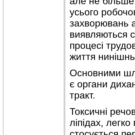
але не більше
усього робочо
захворювань а
виявляються 
процесі трудов
життя нинішньо
Основними шл
є органи диха
тракт.
Токсичні речов
ліпідах, легко
стосується пер