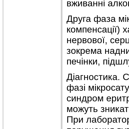
вживанні алко
Друга фаза мі
компенсації) 
нервової, сер
зокрема надни
печінки, підшл
Діагностика. 
фазі мікросату
синдром еритр
можуть зникат
При лаборато