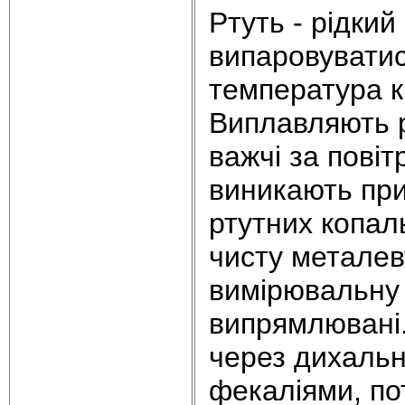
Ртуть - рідкий
випаровуватис
температура к
Виплавляють рт
важчі за повіт
виникають при
ртутних копал
чисту металев
вимірювальну 
випрямлювані.
через дихальн
фекаліями, пот