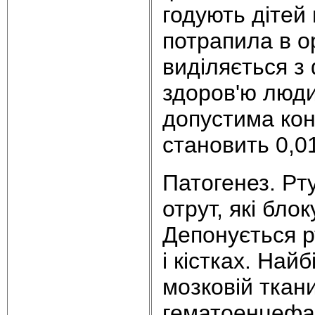
годують дітей
потрапила в о
виділяється з 
здоров'ю люди
допустима кон
становить 0,01
Патогенез. Рту
отрут, які бло
Депонується рт
і кістках. Най
мозковій ткан
гематоенцефал