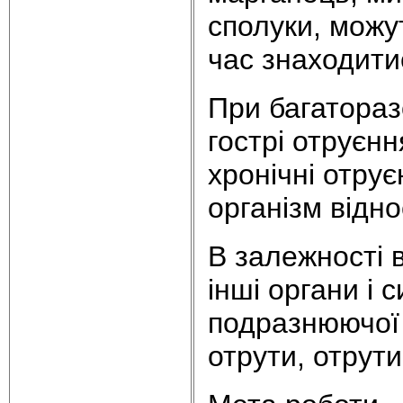
сполуки, можу
час знаходити
При багатора
гострі отруєнн
хронічні отрує
організм відн
В залежності в
інші органи і 
подразнюючої д
отрути, отрути