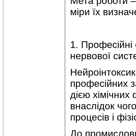
Мета роботи – 
міри їх визна
1. Професійні
нервової сист
Нейроінтоксика
професійних 
дією хімічних
внаслідок чог
процесів і фіз
До промислови