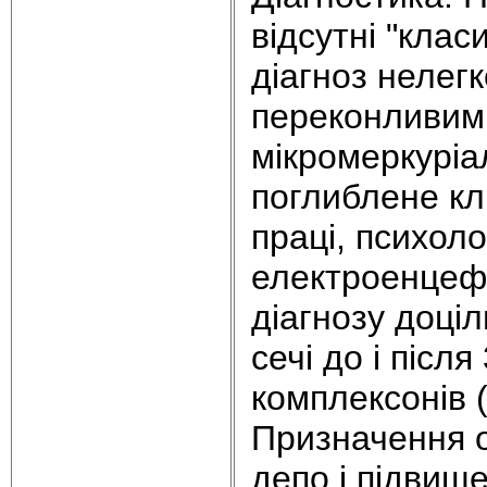
відсутні "клас
діагноз нелегк
переконливим
мікромеркуріа
поглиблене кл
праці, психоло
електроенцеф
діагнозу доці
сечі до і післ
комплексонів (
Призначення о
депо і підвище