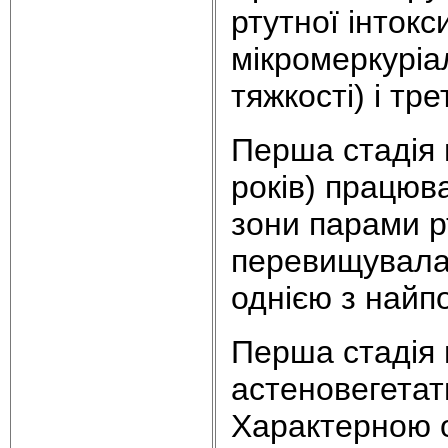
ртутної інтокс
мікромеркуріа
тяжкості) і тре
Перша стадія в
років) працюв
зони парами рт
перевищувала 
однією з найп
Перша стадія 
астеновегетат
Характерною 