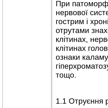
При патоморфо
нервової сист
гострим і хро
отрутами знах
клітинах, нерв
клітинах голов
ознаки каламу
гіперхроматозу
тощо.
1.1 Отруєння 