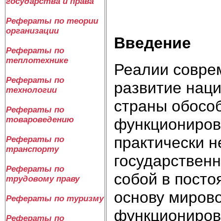
государства и права
Рефераты по теории
организации
Введение
Рефераты по
теплотехнике
Реалии соврем
Рефераты по
развитие наци
технологии
страны обособ
Рефераты по
товароведению
функциониров
практически 
Рефераты по
транспорту
государствен
Рефераты по
собой в посто
трудовому праву
основу мирово
Рефераты по туризму
функциониров
Рефераты по