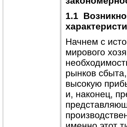
закономерно
1.1
Возникно
характерист
Начнем с исто
мирового хозя
необходимость
рынков сбыта,
высокую прибы
и, наконец, п
представляющ
производствен
именно этот т