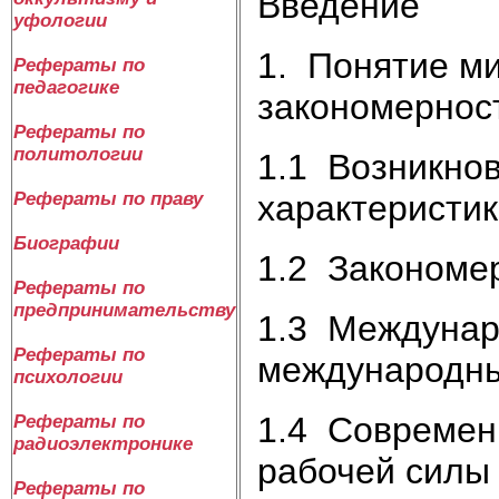
Введение
уфологии
1. Понятие ми
Рефераты по
педагогике
закономернос
Рефераты по
политологии
1.1 Возникнов
характеристи
Рефераты по праву
Биографии
1.2 Закономе
Рефераты по
предпринимательству
1.3 Междунаро
Рефераты по
международны
психологии
1.4 Современ
Рефераты по
радиоэлектронике
рабочей силы
Рефераты по