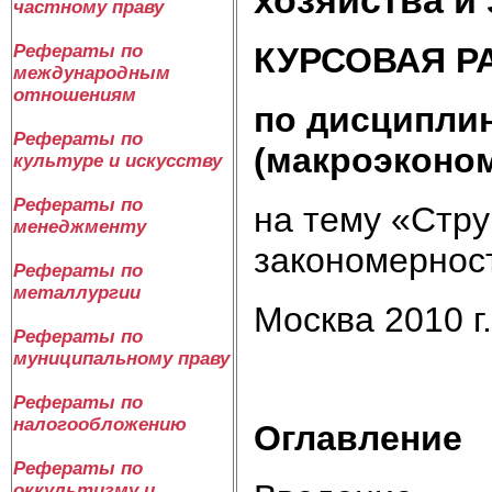
частному праву
КУРСОВАЯ Р
Рефераты по
международным
отношениям
по дисципли
Рефераты по
(макроэконо
культуре и искусству
Рефераты по
на тему «Стру
менеджменту
закономерност
Рефераты по
металлургии
Москва 2010 г.
Рефераты по
муниципальному праву
Рефераты по
налогообложению
Оглавление
Рефераты по
оккультизму и