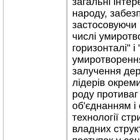
загальні інтер
народу, забезп
застосовуючи н
числі умиротв
горизонталі" і
умиротворенн
залучення дер
лідерів окрем
роду протива
об'єднанням і
технології ст
владних струк