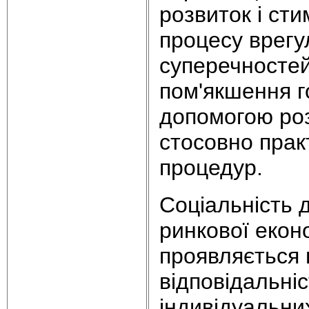
розвиток і ст
процесу врег
суперечностей 
пом'якшення г
допомогою роз
стосовно прак
процедур.
Соціальність
ринкової екон
проявляється 
відповідальні
індивідуальни