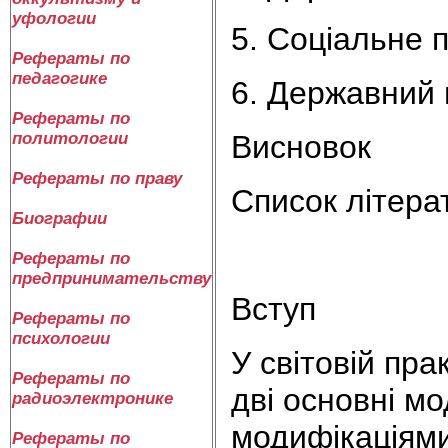
уфологии
5. Соціальне 
Рефераты по
педагогике
6. Державний 
Рефераты по
Висновок
политологии
Рефераты по праву
Список літера
Биографии
Рефераты по
предпринимательству
Вступ
Рефераты по
психологии
У світовій пр
Рефераты по
дві основні мо
радиоэлектронике
модифікаціями
Рефераты по