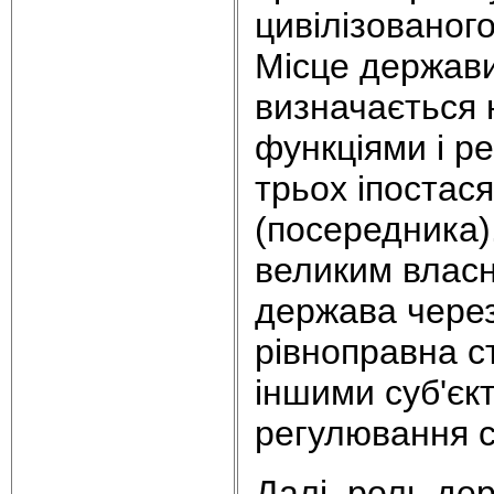
цивілізованого
Місце держави
визначається 
функціями і р
трьох іпостася
(посередника
великим власн
держава через
рівноправна с
іншими суб'єк
регулювання с
Далі, роль де