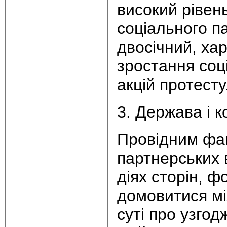
високий рівен
соціального п
двосічний, ха
зростання соці
акцій протесту
3. Держава і 
Провідним фак
партнерських 
діях сторін, ф
домовитися мі
суті про узгод