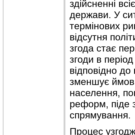
здійсненні всі
держави. У си
термінових ри
відсутня полі
згода стає пе
згоди в періо
відповідно до 
зменшує ймові
населення, по
реформ, піде 
спрямування.
Процес узгодже