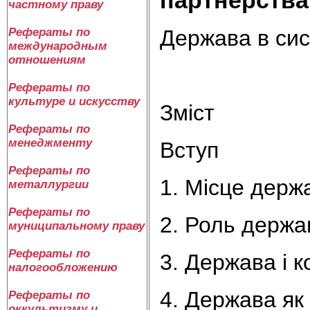
частному праву
Держава в сис
Рефераты по
международным
отношениям
Рефераты по
культуре и искусству
Зміст
Рефераты по
менеджменту
Вступ
Рефераты по
1. Місце держ
металлургии
Рефераты по
2. Роль держа
муниципальному праву
Рефераты по
3. Держава і 
налогообложению
4. Держава як
Рефераты по
оккультизму и