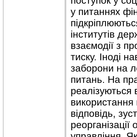
поступок у соц
у питаннях фі
підкріплюють
інститутів де
взаємодії з п
тиску. Іноді н
заборони на л
питань. На пр
реалізуються
використання 
відповідь, зус
реорганізації
управління. Як