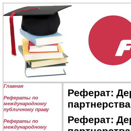
Главная
Реферат: Де
Рефераты по
партнерства
международному
публичному праву
Реферат: Де
Рефераты по
международному
партнерства