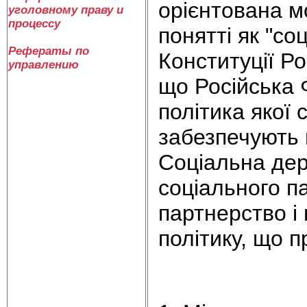
орієнтована м
уголовному праву и
процессу
понятті як "со
Рефераты по
Конституції Ро
управлению
що Російська 
політика якої
забезпечують 
Соціальна де
соціального п
партнерство і
політику, що 