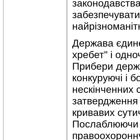
законодавства
забезпечувати 
найрізноманіт
Держава єдине
хребет" і одно
Прибери держа
конкуруючі і 
нескінченних с
затвердження 
кривавих сутич
Послаблюючи й
правоохоронну