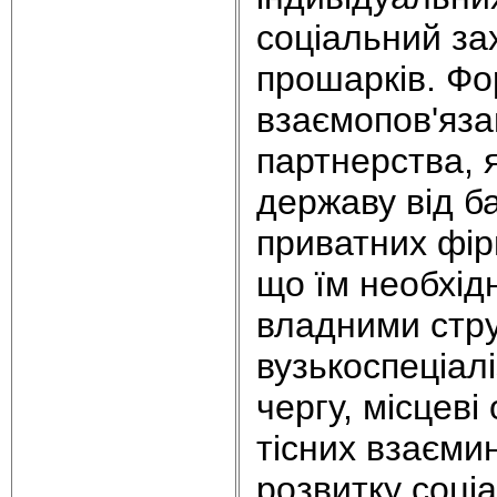
соціальний за
прошарків. Фо
взаємопов'яза
партнерства, 
державу від б
приватних фір
що їм необхідн
владними стру
вузькоспеціал
чергу, місцев
тісних взаємин
розвитку соці