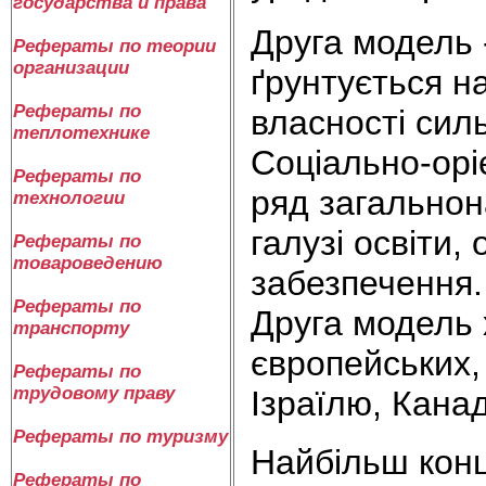
государства и права
Друга модель 
Рефераты по теории
организации
ґрунтується н
Рефераты по
власності сил
теплотехнике
Соціально-орі
Рефераты по
ряд загальнон
технологии
галузі освіти,
Рефераты по
товароведению
забезпечення.
Рефераты по
Друга модель 
транспорту
європейських,
Рефераты по
трудовому праву
Ізраїлю, Кана
Рефераты по туризму
Найбільш конц
Рефераты по