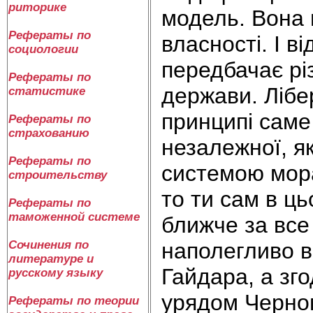
риторике
модель. Вона ґ
Рефераты по
власності. І в
социологии
передбачає рі
Рефераты по
держави. Лібе
статистике
принципі саме
Рефераты по
страхованию
незалежної, я
Рефераты по
системою мора
строительству
то ти сам в ць
Рефераты по
таможенной системе
ближче за все
наполегливо 
Сочинения по
литературе и
Гайдара, а зг
русскому языку
урядом Черно
Рефераты по теории