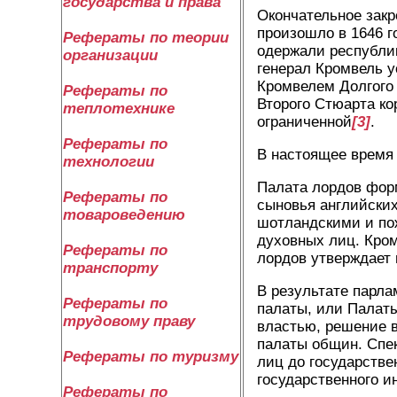
государства и права
Окончательное закр
произошло в 1646 г
Рефераты по теории
одержали республик
организации
генерал Кромвель у
Кромвелем Долгого 
Рефераты по
Второго Стюарта ко
теплотехнике
ограниченной
[3]
.
Рефераты по
В настоящее время 
технологии
Палата лордов фор
Рефераты по
сыновья английских
товароведению
шотландскими и по
духовных лиц. Кром
Рефераты по
лордов утверждает
транспорту
В результате парла
Рефераты по
палаты, или Палаты
трудовому праву
властью, решение в
палаты общин. Спек
Рефераты по туризму
лиц до государствен
государственного и
Рефераты по