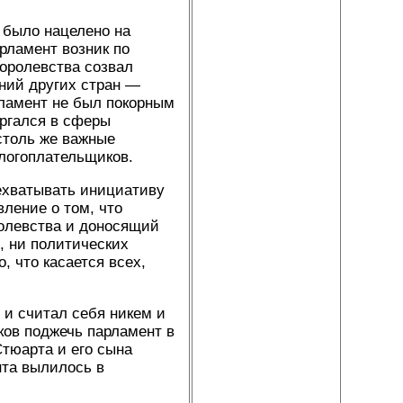
 было нацелено на
рламент возник по
оролевства созвал
ний других стран —
рламент не был покорным
оргался в сферы
столь же важные
алогоплательщиков.
рехватывать инициативу
ление о том, что
олевства и доносящий
, ни политических
, что касается всех,
и считал себя никем и
ков поджечь парламент в
тюарта и его сына
нта вылилось в