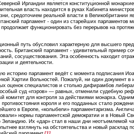
Северной Ирландии является конституционной монархие
нительная власть находится в руках Кабинета министр
зни, средоточием реальной власти в Великобритании я
ский парламент - один из старейших парламентов мир
пор продолжает функционировать без перерывов на протя
ионный путь обусловил характерную для высшего предс
ость. Британский парламент - удивительный пример со
аний, сосуществования. Эта особенность находит отра
изации и деятельности.
ую историю парламент ведёт с момента подписания Ио
икой Хартии Вольностей. Пожалуй, ни один документ в
ых оценок специалистов и столько дифирамбов либерал
особый суд «пэров» — равных, отменили судебную рефо
ый комитет для контроля за действиями монарха. Одни
 противостояния короля и его подданных стало рождени
йшего в Европе, «колыбели» парламентаризма. Англича
ровали» нормы парламентской демократии и в Новый Све
 Зеландию. Их «дар» стал в наши дни неотъемлемой ч
пытнее взглянуть на обстоятельства и новый расклад п
лийский парламент.
[1]