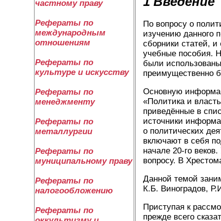
1 Введение
частному праву
Рефераты по
По вопросу о полит
международным
изучению данного п
отношениям
сборники статей, и
учебные пособия. 
Рефераты по
были использованы
культуре и искусству
преимущественно б
Основную информац
Рефераты по
«Политика и власть
менеджменту
приведённые в спи
источники информац
Рефераты по
о политических де
металлургии
включают в себя по
начале 20-го веков
Рефераты по
вопросу. В Хрестом
муниципальному праву
Данной темой заним
Рефераты по
К.Б. Виноградов, Р
налогообложению
Приступая к рассм
Рефераты по
прежде всего сказа
оккультизму и