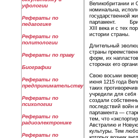
Великобритании и 
уфологии
номинальна, испол
государственной жи
Рефераты по
парламент. Британ
педагогике
XIII века и с тех 
истории страны.
Рефераты по
политологии
Длительный эволюц
страны преемственн
Рефераты по праву
форм, их напластов
сторонах его орган
Биографии
Свою восьми веков
Рефераты по
июня 1215 года Вел
предпринимательству
таких противоречив
учредили для себя 
Рефераты по
создали собственн
психологии
последствий войн и
парламента — старе
Рефераты по
тем, что «экспорти
радиоэлектронике
Австралию и Новую
культуры. Тем любо
Рефераты по
которых возник анг