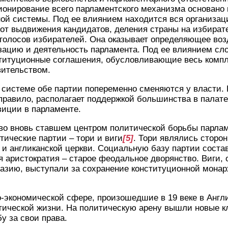
ионирование всего парламентского механизма основано 
ой системы. Под ее влиянием находится вся организац
 от выдвижения кандидатов, деления страны на избирате
голосов избирателей. Она оказывает определяющее воз
зацию и деятельность парламента. Под ее влиянием сл
титуционные соглашения, обусловливающие весь комп
вительством.
системе обе партии попеременно сменяются у власти. 
 правило, располагает поддержкой большинства в палате
зиции в парламенте.
а во вновь ставшем центром политической борьбы парла
ические партии – тори и виги
[5]
. Тори являлись сторо
 и англиканской церкви. Социальную базу партии соста
 аристократия – старое феодальное дворянство. Виги,
азию, выступали за сохранение конституционной монар
-экономической сфере, произошедшие в 19 веке в Англи
тической жизни. На политическую арену вышли новые к
у за свои права.