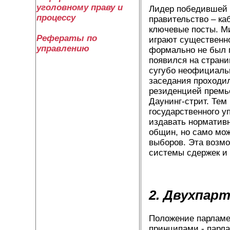
уголовному праву и
Лидер победившей 
процессу
правительство – ка
ключевые посты. М
Рефераты по
играют существенно
управлению
формально не был 
появился на страни
сугубо неофициаль
заседания проходил
резиденцией премье
Даунинг-стрит. Тем
государственного у
издавать нормативн
общин, но само мож
выборов. Эта возмо
системы сдержек и 
2. Двухпар
Положение парламе
принципами - парла