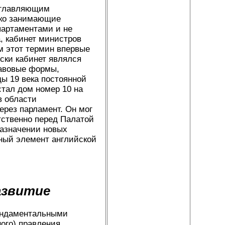
зглавляющим
лько занимающие
партаментами и не
, кабинет министров
м этот термин впервые
ски кабинет являлся
равовые формы,
ды 19 века постоянной
тал дом номер 10 на
в области
ерез парламент. Он мог
тственно перед Палатой
назначении новых
ный элемент английской
азвитие
ундаментальными
ого) правления.