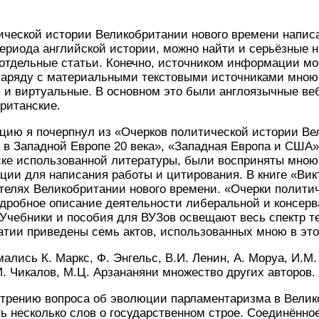
ической истории Великобритании нового времени напис
ериода английской истории, можно найти и серьёзные н
 отдельные статьи. Конечно, источником информации мо
Наряду с материальными текстовыми источниками мною
 и виртуальные. В основном это были англоязычные ве
ританские.
ию я почерпнул из «Очерков политической истории Ве
 в Западной Европе 20 века», «Западная Европа и США»
ске использованной литературы, были восприняты мною
ии для написания работы и цитирования. В книге «Вик
ятелях Великобритании нового времени. «Очерки полит
дробное описание деятельности либеральной и консерва
. Учебники и пособия для ВУЗов освещают весь спектр 
атии приведены семь актов, использованных мною в это
ались К. Маркс, Ф. Энгельс, В.И. Ленин, А. Моруа, И.М.
.И. Чикалов, М.Ц. Арзананяни множество других авторов.
отрению вопроса об эволюции парламентаризма в Велик
ть несколько слов о государственном строе. Соединённо