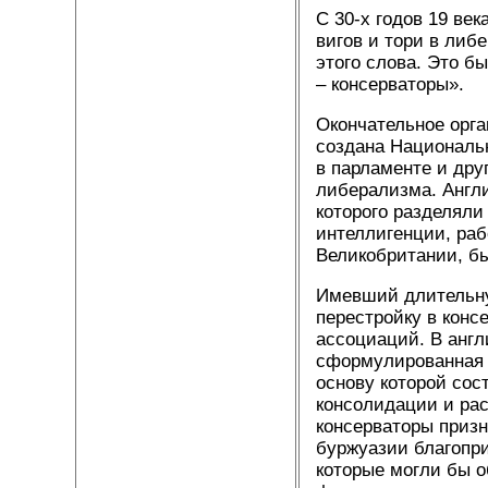
С 30-х годов 19 ве
вигов и тори в либ
этого слова. Это 
– консерваторы».
Окончательное орга
создана Националь
в парламенте и дру
либерализма. Англ
которого разделяли
интеллигенции, ра
Великобритании, бы
Имевший длительну
перестройку в конс
ассоциаций. В анг
сформулированная 
основу которой сос
консолидации и ра
консерваторы приз
буржуазии благопр
которые могли бы о