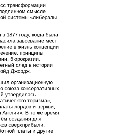
цесс трансформации
в подлинном смысле
ной системы «либералы
в 1877 году, когда была
ласила завоевание мест
рение в жизнь концепции
течение, принципы
зии, бюрократии,
етный след в истории
Ллойд Джордж.
ршил организационную
го союза консервативных
ий утвердилась
тического торизма»,
алаты лордов и церкви,
 Англии». В то же время
тём создания для
ков сверхприбыли,
ботной платы и другие