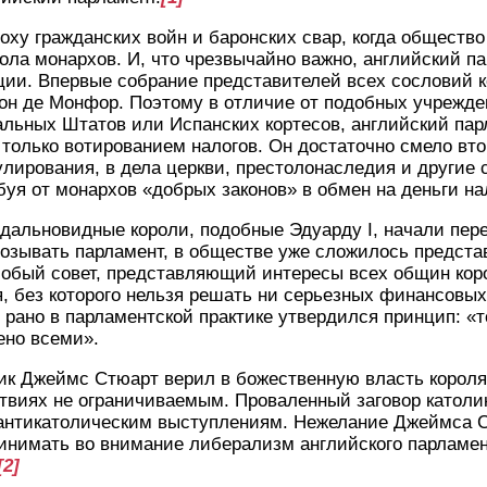
оху гражданских войн и баронских свар, когда общество
ола монархов. И, что чрезвычайно важно, английский па
ии. Впервые собрание представителей всех сословий к
он де Монфор. Поэтому в отличие от подобных учрежде
альных Штатов или Испанских кортесов, английский па
 только вотированием налогов. Он достаточно смело вт
улирования, в дела церкви, престолонаследия и другие 
буя от монархов «добрых законов» в обмен на деньги н
 дальновидные короли, подобные Эдуарду I, начали пе
озывать парламент, в обществе уже сложилось представ
собый совет, представляющий интересы всех общин кор
я, без которого нельзя решать ни серьезных финансовых
 рано в парламентской практике утвердился принцип: «то
ено всеми».
к Джеймс Стюарт верил в божественную власть короля 
твиях не ограничиваемым. Проваленный заговор католи
 антикатолическим выступлениям. Нежелание Джеймса С
ринимать во внимание либерализм английского парламе
[2]