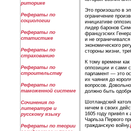
риторике
Это произошло в эп
Рефераты по
ограничение произв
социологии
инициативе оппозиц
лидер баронов Сим
Рефераты по
французских Генер
статистике
и не ограничивался
экономического рег
Рефераты по
стороны жизни, тре
страхованию
К тому времени как
Рефераты по
оппозиции и сами с
строительству
парламент — это о
их чаяния до корол
Рефераты по
вопросов. Довольно
таможенной системе
должно быть одобр
Шотландский католи
Сочинения по
ничем в своих дейс
литературе и
1605 году привёл к
русскому языку
Чарльза Первого п
гражданскую войну.
Рефераты по теории