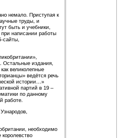
ано немало. Приступая к
аучные труды, и
гут быть и учебники,
 при написании работы
б-сайты,
ликобритании»,
. Остальные издания,
 как великолепные
торианцы» ведётся речь
ической истории…»
тивной партий в 19 –
тематики по данному
й работе.
 Узнародов,
обритании, необходимо
е королевство