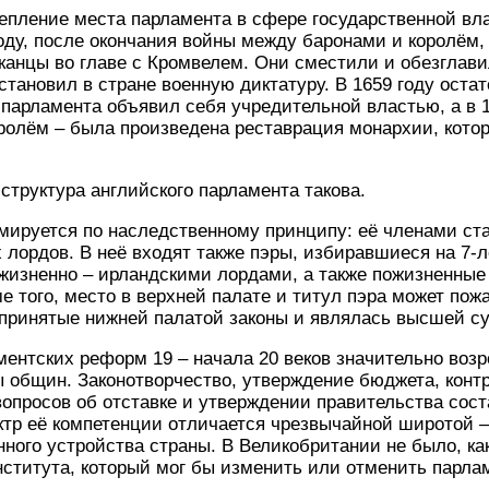
епление места парламента в сфере государственной вл
оду, после окончания войны между баронами и королём, 
анцы во главе с Кромвелем. Они сместили и обезглавил
становил в стране военную диктатуру. В 1659 году остат
парламента объявил себя учредительной властью, а в 
ролём – была произведена реставрация монархии, котор
структура английского парламента такова.
мируется по наследственному принципу: её членами ст
 лордов. В неё входят также пэры, избиравшиеся на 7-л
жизненно – ирландскими лордами, а также пожизненные
е того, место в верхней палате и титул пэра может пож
 принятые нижней палатой законы и являлась высшей с
ментских реформ 19 – начала 20 веков значительно воз
 общин. Законотворчество, утверждение бюджета, конт
опросов об отставке и утверждении правительства сост
тр её компетенции отличается чрезвычайной широтой –
ного устройства страны. В Великобритании не было, как 
нститута, который мог бы изменить или отменить парла