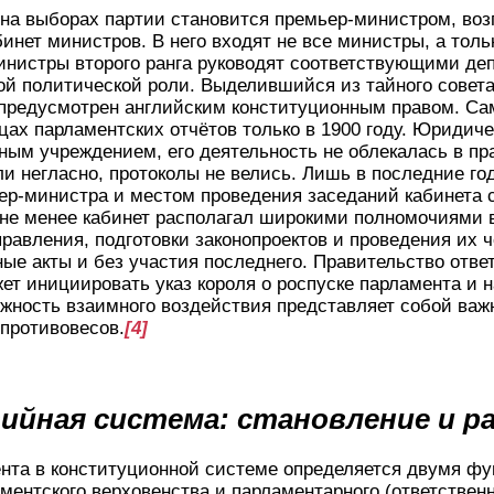
на выборах партии становится премьер-министром, во
бинет министров. В него входят не все министры, а то
инистры второго ранга руководят соответствующими де
й политической роли. Выделившийся из тайного совета
предусмотрен английским конституционным правом. Са
цах парламентских отчётов только в 1900 году. Юридиче
ным учреждением, его деятельность не облекалась в п
и негласно, протоколы не велись. Лишь в последние го
р-министра и местом проведения заседаний кабинета с
 не менее кабинет располагал широкими полномочиями 
правления, подготовки законопроектов и проведения их ч
ые акты и без участия последнего. Правительство отве
ет инициировать указ короля о роспуске парламента и 
жность взаимного воздействия представляет собой важ
противовесов.
[4]
тийная система: становление и р
нта в конституционной системе определяется двумя ф
ментского верховенства и парламентарного (ответственн