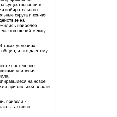
на существовании в
ия избирательного
льные округа и кончая
действие на
ожились наиболее
лекс отношений между
В таких условиях
 общин, и это дает ему
менте постепенно
нниками усиления
вила
 опиравшиеся на новое
хии при сильной власти
и, привели к
лассы, активно