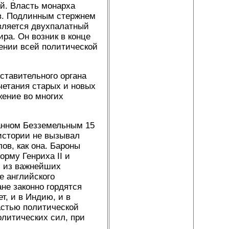
й. Власть монарха
ов. Подлинным стержнем
вляется двухпалатный
а. Он возник в конце
жении всей политической
тавительного органа
четания старых и новых
жение во многих
анном Безземельным 15
 истории не вызывал
ов, как она. Бароны
рму Генриха II и
м из важнейших
е английского
не законно гордятся
т, и в Индию, и в
астью политической
олитических сил, при