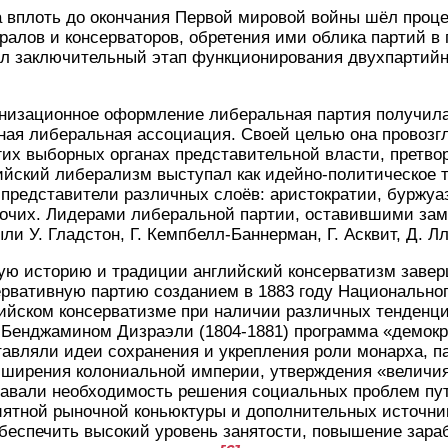
ка вплоть до окончания Первой мировой войны шёл про
ералов и консерваторов, обретения ими облика партий 
был заключительный этап функционирования двухпартий
низационное оформление либеральная партия получила 
ная либеральная ассоциация. Своей целью она провозг
гих выборных органах представительной власти, претво
ийский либерализм выступал как идейно-политическое 
 представители различных слоёв: аристократии, буржуа
бочих. Лидерами либеральной партии, оставившими зам
ли У. Гладстон, Г. Кемпбелл-Баннерман, Г. Асквит, Д. 
ю историю и традиции английский консерватизм заве
ервативную партию созданием в 1883 году Национально
лийском консерватизме при наличии различных тенденц
Бенджамином Дизраэли (1804-1881) программа «демокра
тавляли идеи сохранения и укрепления роли монарха, п
сширения колониальной империи, утверждения «величия
навали необходимость решения социальных проблем пу
иятной рыночной коньюктуры и дополнительных источни
беспечить высокий уровень занятости, повышение зара