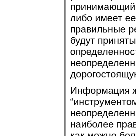
принимающий 
либо имеет ее
правильные ре
будут принят
определенност
неопределенн
дорогостоящу
Информация ж
“инструменто
неопределенно
наиболее пра
как можно бо