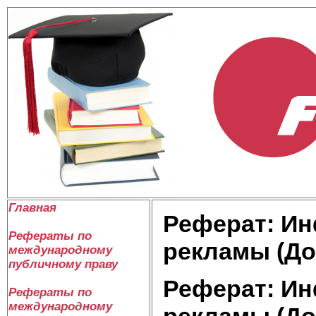
Главная
Реферат: И
Рефераты по
рекламы (До
международному
публичному праву
Реферат: И
Рефераты по
международному
рекламы (До