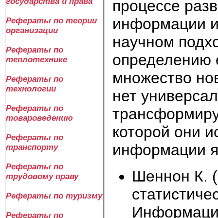
государства и права
процессе раз
информации и
Рефераты по теории
организации
научном подх
Рефераты по
определению е
теплотехнике
множество но
Рефераты по
технологии
нет универсал
Рефераты по
трансформирую
товароведению
которой они и
Рефераты по
информации я
транспорту
Рефераты по
Шеннон К. 
трудовому праву
статистиче
Рефераты по туризму
Информация
Рефераты по