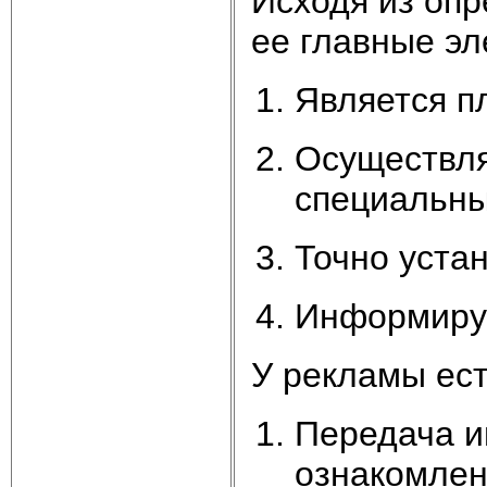
Исходя из оп
ее главные эл
Является п
Осуществля
специальны
Точно уста
Информируе
У рекламы ест
Передача и
ознакомлен