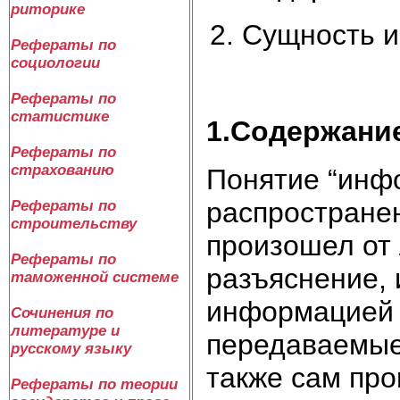
риторике
Сущность и
Рефераты по
социологии
Рефераты по
статистике
1.Содержани
Рефераты по
страхованию
Понятие “инф
распростране
Рефераты по
строительству
произошел от л
Рефераты по
разъяснение,
таможенной системе
информацией 
Сочинения по
литературе и
передаваемые
русскому языку
также сам про
Рефераты по теории