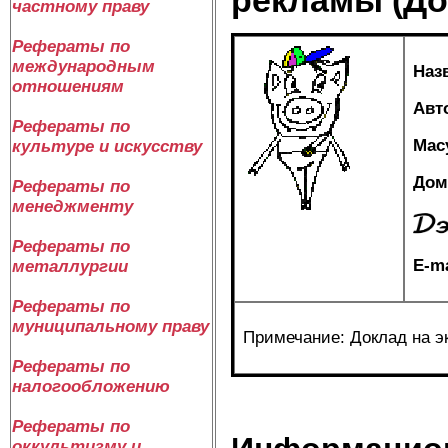
частному праву
Рефераты по
международным
Наз
отношениям
Авт
Рефераты по
Мас
культуре и искусству
Дом
Рефераты по
менеджменту
Рефераты по
E-ma
металлургии
Рефераты по
муниципальному праву
Примечание: Доклад на 
Рефераты по
налогообложению
Рефераты по
оккультизму и