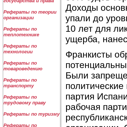
государства и права
Доходы основн
Рефераты по теории
упали до уров
организации
10 лет для ли
Рефераты по
теплотехнике
ущерба, нанес
Рефераты по
технологии
Франкисты об
потенциальны
Рефераты по
товароведению
Были запреще
Рефераты по
политические 
транспорту
партия Испани
Рефераты по
трудовому праву
рабочая парт
Рефераты по туризму
республиканс
Рефераты по