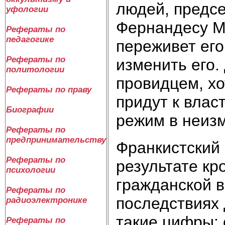
людей, предсе
уфологии
Фернандесу М
Рефераты по
педагогике
переживет его
Рефераты по
изменить его.
политологии
провидцем, хо
Рефераты по праву
придут к влас
Биографии
режим в неиз
Рефераты по
предпринимательству
Франкистский 
Рефераты по
результате кр
психологии
гражданской в
Рефераты по
последствиях 
радиоэлектронике
такие цифры: 
Рефераты по