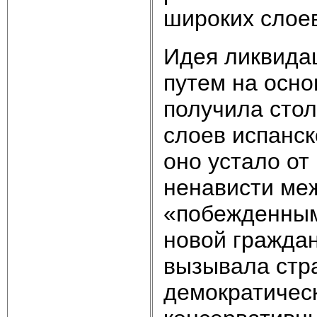
широких слоев
Идея ликвида
путем на осно
получила сто
слоев испанск
оно устало от
ненависти ме
«побежденными
новой гражда
вызывала стра
демократическ