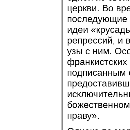
церкви. Во вр
последующие 
идеи «крусады
репрессий, и 
узы с ним. Ос
франкистских 
подписанным с
предоставивш
исключительн
божественном
праву».