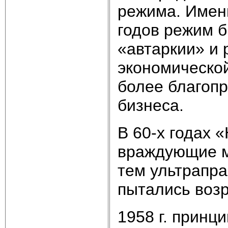
режима. Именн
годов режим б
«автаркии» и 
экономическо
более благопр
бизнеса.
В 60-х годах 
враждующие м
тем ультрапр
пытались возр
1958 г. прин