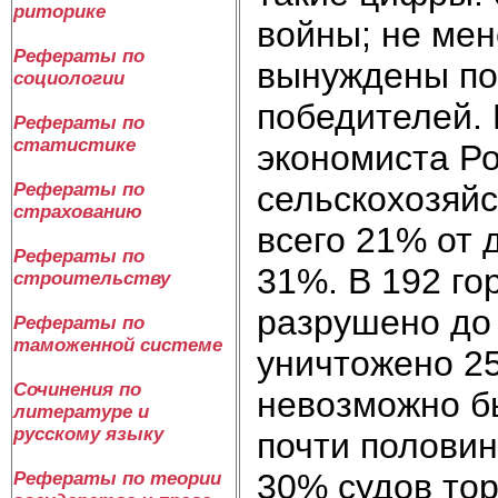
риторике
войны; не мен
Рефераты по
вынуждены пок
социологии
победителей. 
Рефераты по
статистике
экономиста Ро
сельскохозяйс
Рефераты по
страхованию
всего 21% от 
Рефераты по
31%. В 192 го
строительству
разрушено до
Рефераты по
таможенной системе
уничтожено 25
Сочинения по
невозможно б
литературе и
русскому языку
почти половин
30% судов тор
Рефераты по теории