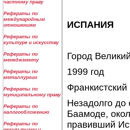
частному праву
Рефераты по
международным
ИСПАНИЯ
отношениям
Рефераты по
культуре и искусству
Город Велики
Рефераты по
менеджменту
1999 год
Рефераты по
металлургии
Франкистский 
Рефераты по
муниципальному праву
Незадолго до
Рефераты по
Баамоде, окол
налогообложению
правивший Исп
Рефераты по
оккультизму и