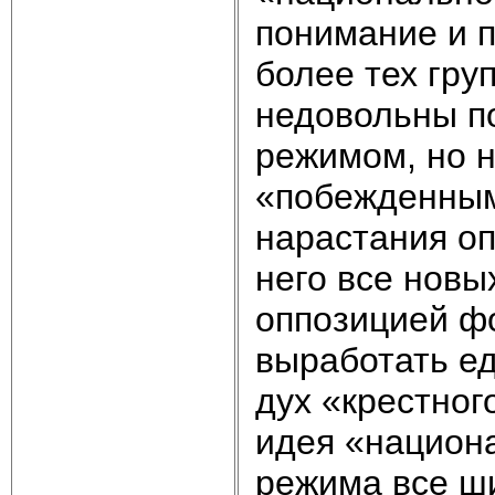
понимание и п
более тех гру
недовольны п
режимом, но н
«побежденным
нарастания оп
него все новы
оппозицией фо
выработать е
дух «крестног
идея «национ
режима все ши