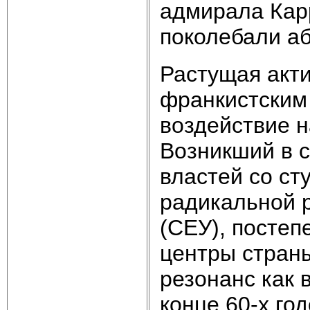
адмирала Кар
поколебали а
Растущая акти
франкистским
воздействие н
Возникший в с
властей со ст
радикальной 
(СЕУ), постеп
центры стран
резонанс как в
конце 60-х го