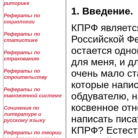
риторике
1.
Введение.
Рефераты по
социологии
КПРФ являетс
Рефераты по
Российской Фе
статистике
остается одно
Рефераты по
страхованию
для меня, и д
очень мало ста
Рефераты по
строительству
которые напи
Рефераты по
обдувателю, 
таможенной системе
косвенное отн
Сочинения по
литературе и
написать писа
русскому языку
КПРФ? Естеств
Рефераты по теории