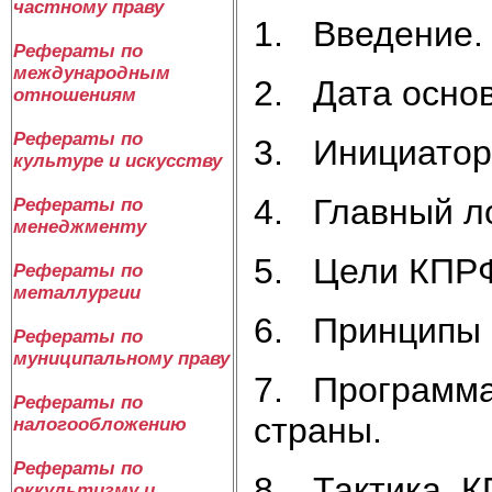
частному праву
1. Введение.
Рефераты по
международным
2. Дата осно
отношениям
Рефераты по
3. Инициатор
культуре и искусству
4. Главный л
Рефераты по
менеджменту
5. Цели КПР
Рефераты по
металлургии
6. Принципы
Рефераты по
муниципальному праву
7. Программа
Рефераты по
страны.
налогообложению
Рефераты по
8. Тактика К
оккультизму и