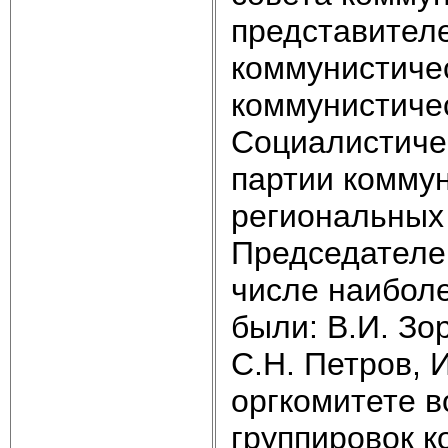
представител
коммунистичес
коммунистичес
Социалистиче
партии коммун
региональных 
Председателем
числе наибол
были: В.И. Зо
С.Н. Петров, И
оргкомитете 
группировок к