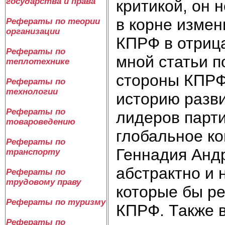
государства и права
критикой, он н
в корне измен
Рефераты по теории
организации
КПРФ в отриц
Рефераты по
мной статьи 
теплотехнике
стороны КПРФ.
Рефераты по
технологии
историю разви
Рефераты по
лидеров парти
товароведению
глобальное ко
Рефераты по
Геннадия Андр
транспорту
абстрактно и н
Рефераты по
трудовому праву
которые бы ре
Рефераты по туризму
КПРФ. Также в
Рефераты по