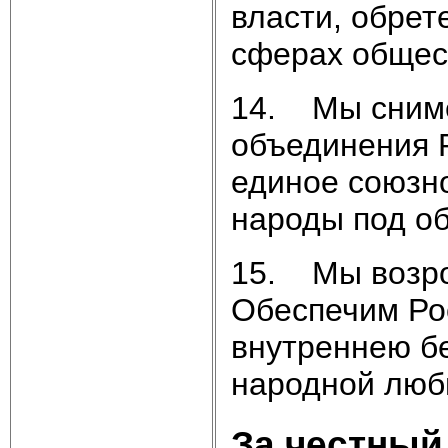
власти, обрет
сферах общес
14. Мы сниме
объединения Р
единое союзно
народы под о
15. Мы возро
Обеспечим Ро
внутреннею бе
народной люб
За честный 