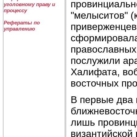
провинциально
уголовному праву и
процессу
"мелыситов" (
Рефераты по
приверженцев 
управлению
сформировала
православных 
послужили ар
Халифата, во
восточных пр
В первые два 
ближневосточ
лишь провинц
византийской 