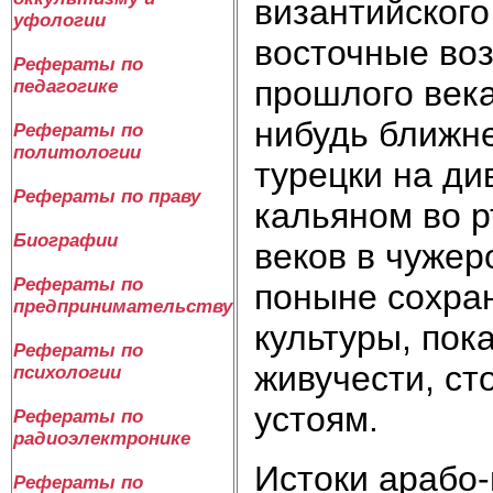
византийского
уфологии
восточные во
Рефераты по
прошлого века
педагогике
нибудь ближне
Рефераты по
политологии
турецки на ди
Рефераты по праву
кальяном во р
Биографии
веков в чужер
Рефераты по
поныне сохран
предпринимательству
культуры, по
Рефераты по
живучести, ст
психологии
устоям.
Рефераты по
радиоэлектронике
Истоки арабо-
Рефераты по