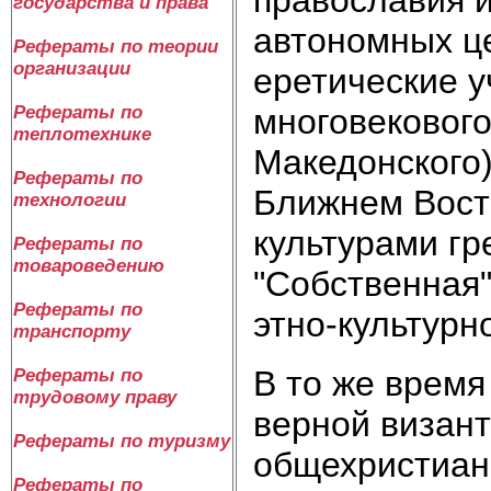
православия и
государства и права
автономных ц
Рефераты по теории
организации
еретические 
Рефераты по
многовекового
теплотехнике
Македонского)
Рефераты по
Ближнем Вост
технологии
культурами гр
Рефераты по
товароведению
"Собственная"
Рефераты по
этно-культурн
транспорту
В то же время
Рефераты по
трудовому праву
верной визант
Рефераты по туризму
общехристиан
Рефераты по