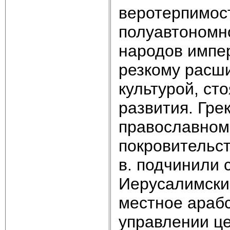
веротерпимос
полуавтономн
народов импер
резкому расши
культурой, ст
развития. Гр
православном
покровительст
в. подчинили 
Иерусалимски
местное арабс
управлении ц