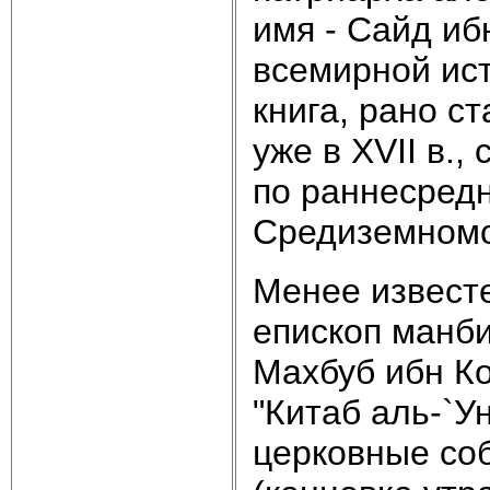
имя - Сайд иб
всемирной ист
книга, рано с
уже в XVII в.
по раннесред
Средиземномо
Менее известе
епископ манби
Махбуб ибн К
"Китаб аль-`У
церковные соб