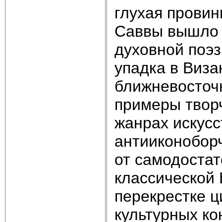
глухая провин
Саввы вышло 
духовной поэзи
упадка в Виза
ближневосточ
примеры творч
жанрах искусс
антииконоборч
от самодостат
классической 
перекрестке ц
культурных ко