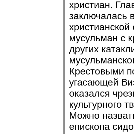
христиан. Гла
заключалась в
христианской
мусульман с 
других катакл
мусульманско
Крестовыми по
угасающей Виз
оказался чре
культурного т
Можно назвать
епископа сидо