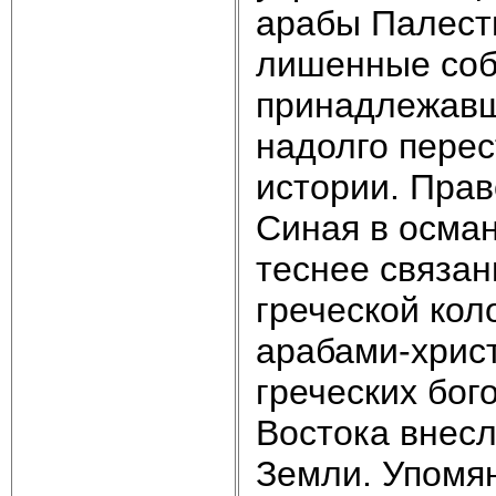
арабы Палест
лишенные соб
принадлежавш
надолго перес
истории. Прав
Синая в осман
теснее связа
греческой кол
арабами-хрис
греческих бог
Востока внесл
Земли. Упомян