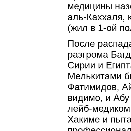
медицины наз
аль-Каххаля, 
(жил в 1-ой пол
После распада
разгрома Баг
Сирии и Египт
Мелькитами б
Фатимидов, Ай
видимо, и Абу 
лейб-медиком
Хакиме и пыта
профессионал