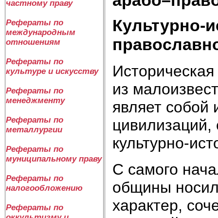
частному праву
Культурно-и
Рефераты по
международным
православной
отношениям
Рефераты по
Историческая 
культуре и искусству
из малоизвест
Рефераты по
менеджменту
являет собой
Рефераты по
цивилизаций, 
металлургии
культурно-ист
Рефераты по
муниципальному праву
С самого нача
Рефераты по
общины носил
налогообложению
характер, соч
Рефераты по
оккультизму и