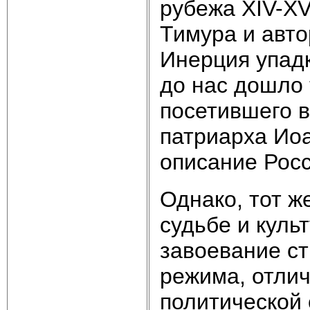
рубежа ХIV-ХV
Тимура и авт
Инерция упадк
до нас дошло 
посетившего в
патриарха Ио
описание Росс
Однако, тот ж
судьбе и куль
завоевание с
режима, отли
политической 