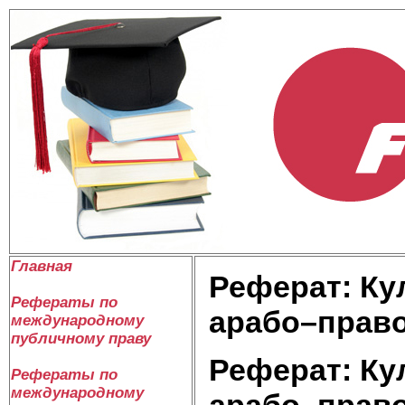
Главная
Реферат: Ку
Рефераты по
арабо–правос
международному
публичному праву
Реферат: Ку
Рефераты по
международному
арабо–правос