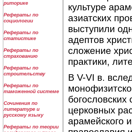
риторике
культуре арам
Рефераты по
азиатских пр
социологии
выступили од
Рефераты по
адептов христ
статистике
сложение хрис
Рефераты по
страхованию
практики, лит
Рефераты по
строительству
В V-VI в. всл
Рефераты по
монофизитско
таможенной системе
богословских 
Сочинения по
церковных ра
литературе и
русскому языку
арамейского и
Рефераты по теории