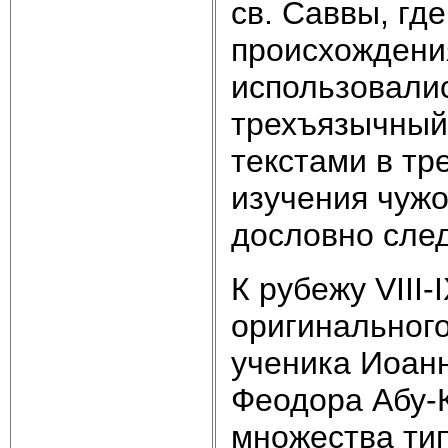
св. Саввы, гд
происхождени
использовалис
трехъязычный
текстами в тр
изучения чужо
дословно след
К рубежу VIII-
оригинального
ученика Иоанн
Феодора Абу-К
множества ти