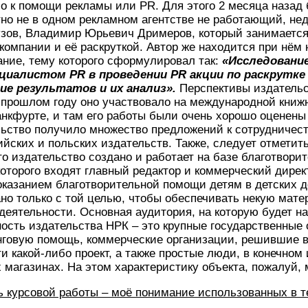
ло к помощи рекламы или PR. Для этого 2 месяца назад
тно не в одном рекламном агентстве не работающий, не
узов, Владимир Юрьевич Дримеров, который занимается
омпании и её раскруткой. Автор же находится при нём
ние, тему которого сформулировал так:
«Исследовани
ециалистом
PR
в проведении
PR
акции по раскрутке
ие результатов и их анализ».
Перспективы издательс
в прошлом году оно участвовало на международной книж
анкфурте, и там его работы были очень хорошо оценен
ьство получило множество предложений к сотрудничест
ийских и польских издательств. Также, следует отмети
то издательство создано и работает на базе благотвори
которого входят главный редактор и коммерческий дирек
оказанием благотворительной помощи детям в детских 
но только с той целью, чтобы обеспечивать некую мат
деятельности. Основная аудитория, на которую будет 
ость издательства НРК – это крупные государственные
нговую помощь, коммерческие организации, решившие в
ати какой-либо проект, а также простые люди, в конечно
х магазинах. На этом характеристику объекта, пожалуй, 
ь курсовой работы – моё понимание использованных в 