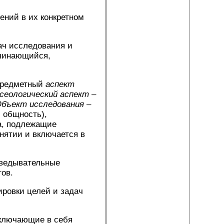
ений в их конкретном
ач исследования и
ачинающийся,
предметный
аспект
сеологический аспект
–
бъект исследования
–
 общность),
а, подлежащие
нятии и включается в
ведывательные
тов.
овки целей и задач
ключающие в себя