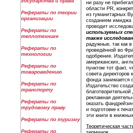
государства и права
ни разу не прибега
области PR, конкре
Рефераты по теории
из гуманитарных В
организации
созданием имиджа к
проводит исследова
Рефераты по
используемых сп
теплотехнике
также исследован
радужные, так как 
Рефераты по
проведённой во Фр
технологии
одобрение. Издател
американских, англ
Рефераты по
пунктом тот факт, ч
товароведению
совета директоров 
фонда занимается 
Рефераты по
Издательство созда
транспорту
благотворительной 
рекламная деятельн
Рефераты по
оказать фандрейзи
трудовому праву
и подготовке к печ
эти книги в книжны
Рефераты по туризму
Теоретическая част
Рефераты по
терминов.