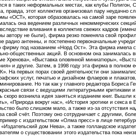
ся в таких неформальных местах, как клубы Полигон, С
ла, правда, этот коллектив организовал пару неудачно 
мы «ОСТ», которая образовалась на самой заре появле
ималась она ведением различных некоммерческих секци
вследствие вливания в коллектив свежих кадров (имена
ы автору не были), фирма резко поменяла свой профил
е радио антенны, и постепенно первоначальные учреди
ю фирму под названием «Норд Ост». Эта фирма имела с
ьно-общественных акций. В основном она занималась в
оме Хренова», «Выставка оловянной миниатюры», «Выст
ния» и другие. Затем, в 1998 году эта фирма в полном 
К». На первых порах своей деятельности они занимали
афских услуг, печатью и дизайном флаеров и плакатов
минирование. Но так как у главного редактора Бориса Г
красные связи с ведущими литературными критиками и
ь скоро возникла идея заняться изданием книг. Вышли к 
ть», «Природа вокруг нас», «История эротики и секса в Е
ьство было слишком мало, а также из-за отсутствия н
 за свой счёт. Поэтому оно сотрудничает с другими, бол
пример с издательством «Олма пресс» в лице петербург
 «Издательский дом Нева», а также голландское издате
телям о существовании этого издательства пока неизве