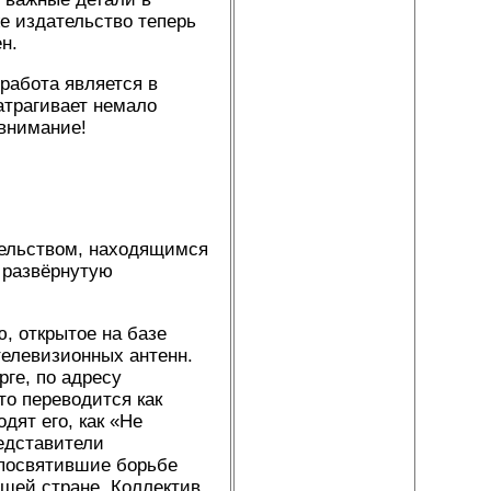
е издательство теперь
н.
работа является в
атрагивает немало
внимание!
тельством, находящимся
и развёрнутую
 открытое на базе
телевизионных антенн.
ге, по адресу
то переводится как
дят его, как «Не
редставители
 посвятившие борьбе
ашей стране. Коллектив