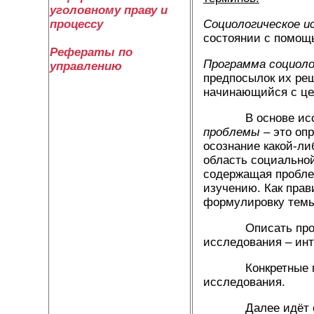
уголовному праву и
Социологическое и
процессу
состоянии с помощ
Рефераты по
Программа социоло
управлению
предпосылок их ре
начинающийся с це
В основе исследо
проблемы
– это опр
осознание какой-ли
область социальной
содержащая пробл
изучению. Как прав
формулировку темы
Описать проблем
исследования – инт
Конкретные грани
исследования.
Далее идёт опред