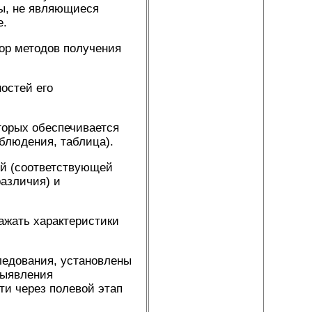
ры, не являющиеся
е.
р методов получения
остей его
рых обеспечивается
аблюдения, таблица).
 (соответствующей
различия) и
жать характеристики
едования, установлены
выявления
ти через полевой этап