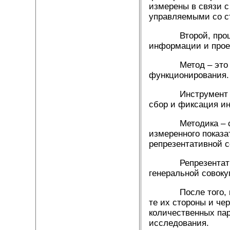
измерены в связи 
управляемыми со ст
Второй, процедур
информации и прое
Метод – это сист
функционирования.
Инструмент – спе
сбор и фиксация ин
Методика – систе
измеренного показа
репрезентативной 
Репрезентативност
генеральной совоку
После того, как о
те их стороны и че
количественных пар
исследования.