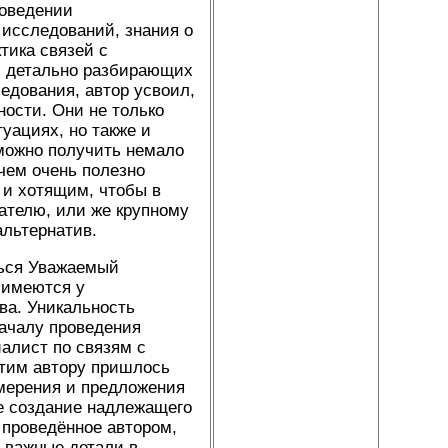
роведении
 исследований, знания о
тика связей с
и детально разбирающих
едования, автор усвоил,
ости. Они не только
уациях, но также и
можно получить немало
 чем очень полезно
 и хотящим, чтобы в
ателю, или же крупному
альтернатив.
ться Уважаемый
 имеются у
ва. Уникальность
началу проведения
алист по связям с
 этим автору пришлось
амерения и предложения
е создание надлежащего
 проведённое автором,
 важные детали в