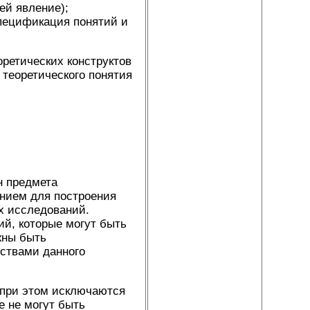
ей явление);
спецификация понятий и
етических конструктов
 теоретического понятия
 предмета
нием для построения
х исследований.
й, которые могут быть
жны быть
ствами данного
при этом исключаются
е не могут быть