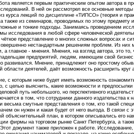
бота является первым практическим опытом автора в п
следований. В ней он рассмотрел все основные методы
из курса лекций по дисциплине «ТИПСО» (теория и прак
 а также из семинаров, проводимых по этому предмету 
ложные и тонкие подходы. Занимаясь проведением иссл
мы исследования в любой сфере человеческой деятельн
 чёткое представление о многих сложных вопросах и сит
 совершенно нестандартным решениям проблем. Из них 
 а главное - мнения. Мнения, на взгляд автора, это то,
владельцам предприятий, людям, имеющим свой бизнес
о развивался. Мнение, принадлежит оно простому обыв
й области деятелей, даёт возможность расширить круг 
ие, с которым ниже будет иметь возможность ознакоми
о, с целью выяснить, какие возможности и предпосылки
еловой путь небольшого, но перспективного издательст
ючается в том, что сотрудники данного издательства к 
 весьма смутные представления о том, кто такой специ
ачем он нужен и какая будет от него выгода. В связи с
ый объяснительный план, в котором описывались его н
ии фирмы на торговом рынке Санкт Петербурга, а такж
 Этот документ также приложен к работе. Исследование,
о ожидания нанимателей и показало, на какие особенно