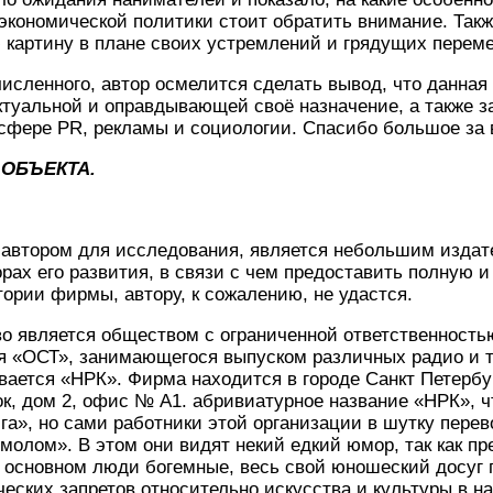
экономической политики стоит обратить внимание. Такж
 картину в плане своих устремлений и грядущих переме
исленного, автор осмелится сделать вывод, что данная 
туальной и оправдывающей своё назначение, а также з
 сфере PR, рекламы и социологии. Спасибо большое за 
 ОБЪЕКТА.
 автором для исследования, является небольшим изда
орах его развития, в связи с чем предоставить полную 
рии фирмы, автору, к сожалению, не удастся.
яется обществом с ограниченной ответственностью,
ия «ОСТ», занимающегося выпуском различных радио и 
ается «НРК». Фирма находится в городе Санкт Петербур
к, дом 2, офис № А1. абривиатурное название «НРК», ч
га», но сами работники этой организации в шутку перево
молом». В этом они видят некий едкий юмор, так как п
в основном люди богемные, весь свой юношеский досуг
еских запретов относительно искусства и культуры в н