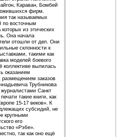
айгон, Караван, Бомбей
сложившихся фирм.
ния так называемых
й по восточным
 которых из этических
ь. Она начала
тели отошли от дел. Они
ильные склонности к
ыставками, такими как
авка моделей боевого
её коллективе вылилась
сь оказанием
, размещением заказов
еннадьевича Трубникова
 журналистами Санкт
печати такие книги, как
вропе 15-17 веков». К
адлежащих субсидий, не
ее крупными
ского его
льство «Рэбе».
стно, так как оно ещё