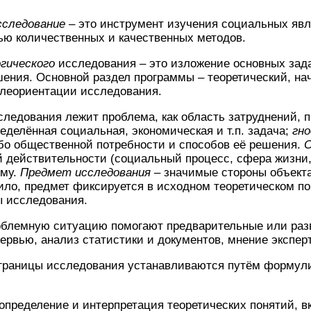
сследование
– это инструмент изучения социальных явл
ью количественных и качественных методов.
гического
исследования – это изложение основных зад
шения. Основной раздел программы – теоретический, н
леориентации исследования.
вания лежит проблема, как область затруднений, 
еделённая социальная, экономическая и т.п. задача;
гно
бо общественной потребности и способов её решения.
О
 действительности (социальный процесс, сфера жизни,
ему.
Предмет исследования
– значимые стороны объект
ило, предмет фиксируется в исходном теоретическом по
 исследования.
ную ситуацию помогают предварительные или раз
ервью, анализ статистики и документов, мнение экспер
цы исследования устанавливаются путём формулир
еление и интерпретация теоретических понятий, в