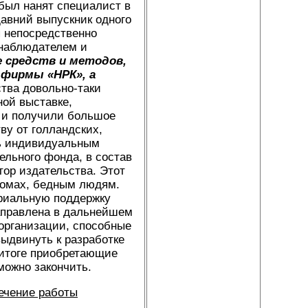
 был нанят специалист в
давний выпускник одного
 непосредственно
 наблюдателем и
е средств и методов,
 фирмы «НРК», а
тва довольно-таки
ной выставке,
ы и получили большое
ву от голландских,
ть индивидуальным
тельного фонда, в состав
тор издательства. Этот
домах, бедным людям.
ериальную поддержку
направлена в дальнейшем
 организации, способные
ыдвинуть к разработке
м итоге приобретающие
можно закончить.
течение работы