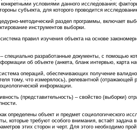
с конкретными условиями данного исследования; факто
ороны субъекта, для которого проводится исследовани
но-методический раздел программы, включает выбо
ктирование инструментов выборки.
ема правил изучения объекта на основе закономерн
циально разработанные документы, с помощью кото
формации об объекте (анкета, бланк интервью, карта н
ма операций, обеспечивающих получение валидной
теля тому, что измерялось), релевантной (отражающей 
социологической информации.
ь (представительность) – свойство (выборки) отра
пности.
пределены объект и предмет социологического иссл
рты, которые требуют особого внимания, встаёт задача 
аметров этих сторон и черт. Для этого необходимо прой