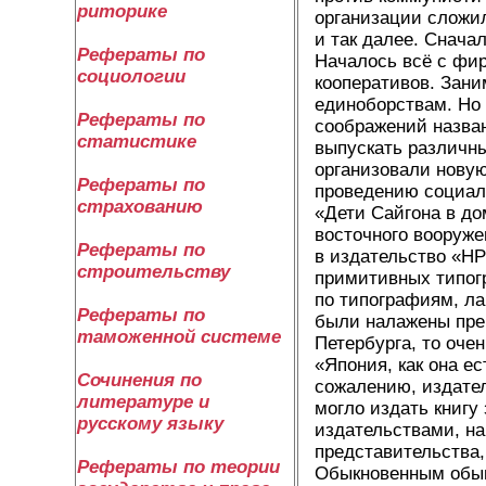
риторике
организации сложил
и так далее. Снача
Рефераты по
Началось всё с фир
социологии
кооперативов. Зан
единоборствам. Но 
Рефераты по
соображений назван
статистике
выпускать различны
организовали нову
Рефераты по
проведению социал
страхованию
«Дети Сайгона в д
восточного вооруже
Рефераты по
в издательство «НР
строительству
примитивных типогр
по типографиям, ла
Рефераты по
были налажены пре
таможенной системе
Петербурга, то очен
«Япония, как она ес
Сочинения по
сожалению, издател
литературе и
могло издать книгу
русскому языку
издательствами, на
представительства,
Рефераты по теории
Обыкновенным обыва