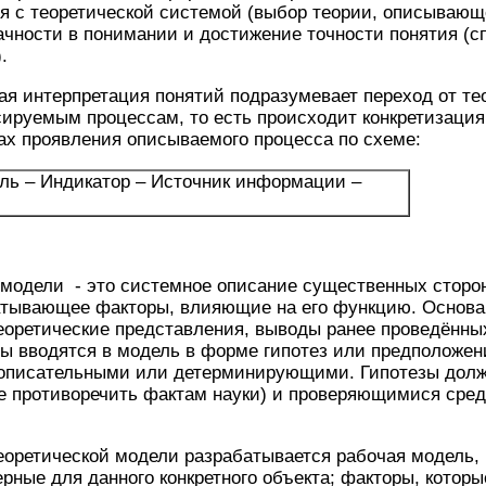
я с теоретической системой (выбор теории, описывающ
ачности в понимании и достижение точности понятия (
.
ерпретация понятий подразумевает переход от теор
ируемым процессам, то есть происходит конкретизация
ах проявления описываемого процесса по схеме:
ель – Индикатор – Источник информации –
и - это системное описание существенных сторон
атывающее факторы, влияющие на его функцию. Основа
еоретические представления, выводы ранее проведённы
 вводятся в модель в форме гипотез или предположени
описательными или детерминирующими. Гипотезы дол
е противоречить фактам науки) и проверяющимися сред
ической модели разрабатывается рабочая модель, 
ерные для данного конкретного объекта; факторы, которы