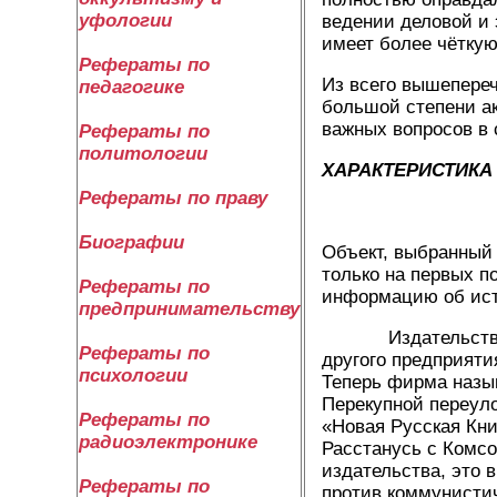
уфологии
ведении деловой и 
имеет более чёткую
Рефераты по
Из всего вышепереч
педагогике
большой степени ак
важных вопросов в
Рефераты по
политологии
ХАРАКТЕРИСТИКА
Рефераты по праву
Биографии
Объект, выбранный
только на первых п
Рефераты по
информацию об исто
предпринимательству
Издательство явл
Рефераты по
другого предприят
психологии
Теперь фирма назыв
Перекупной переуло
Рефераты по
«Новая Русская Кни
радиоэлектронике
Расстанусь с Комсо
издательства, это 
Рефераты по
против коммунистич