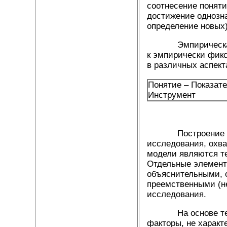
соотнесение поняти
достижение однозн
определение новых)
Эмпирическая инт
к эмпирически фикс
в различных аспект
Понятие – Показат
Инструмент
Построение модел
исследования, охв
модели являются т
Отдельные элементы
объяснительными, 
преемственными (н
исследования.
На основе теорет
факторы, не характ