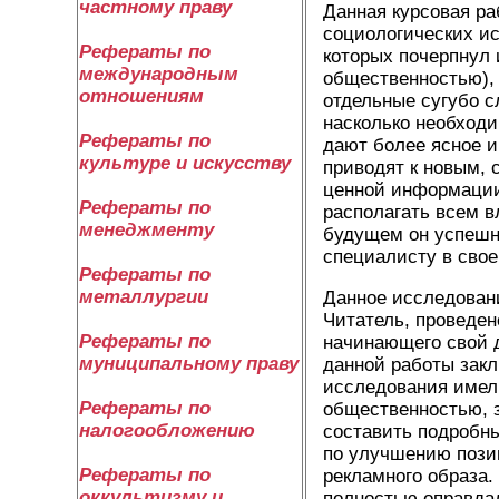
частному праву
Данная курсовая ра
социологических ис
Рефераты по
которых почерпнул 
международным
общественностью),
отношениям
отдельные сугубо с
насколько необходи
Рефераты по
дают более ясное и
культуре и искусству
приводят к новым,
ценной информации,
Рефераты по
располагать всем 
менеджменту
будущем он успешн
специалисту в свое
Рефераты по
металлургии
Данное исследован
Читатель, проведен
Рефераты по
начинающего свой д
муниципальному праву
данной работы закл
исследования имели
Рефераты по
общественностью, з
налогообложению
составить подробн
по улучшению позиц
Рефераты по
рекламного образа.
оккультизму и
полностью оправдал