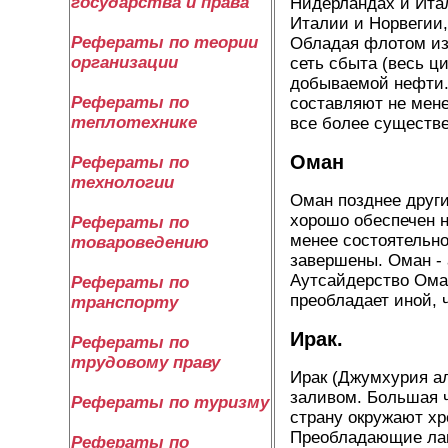
государства и права
Нидерландах и Ита
Италии и Норвегии,
Рефераты по теории
Обладая флотом из 
организации
сеть сбыта (весь ц
добываемой нефти.
Рефераты по
составляют не мене
теплотехнике
все более существ
Оман
Рефераты по
технологии
Оман позднее други
хорошо обеспечен н
Рефераты по
менее состоятельн
товароведению
завершены. Оман - 
Аутсайдерство Оман
Рефераты по
преобладает иной, 
транспорту
Ирак.
Рефераты по
трудовому праву
Ирак (Джумхурия ал
заливом. Большая ч
Рефераты по туризму
страну окружают хр
Преобладающие лан
Рефераты по