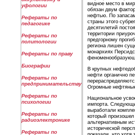
видное место в мир
уфологии
обязан двум факто
нефтью. По запаса
Рефераты по
страны этого субре
педагогике
десятилетий посто
территории приуроч
Рефераты по
предгорному прогиб
политологии
региона лишен сущ
монархиях Персидск
Рефераты по праву
феноменообразующе
Биографии
В крупных нефтедоб
нефти органично п
Рефераты по
перераспределяются
предпринимательству
Огромные нефтяные
Рефераты по
Национальное усво
психологии
импорта. Следующи
выработали комплек
Рефераты по
который произошел 
радиоэлектронике
альтернативным ист
исторической персп
Рефераты по
показали, что хотя