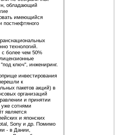
йн, обладающий
гие
зовать имеющийся
хи постнефтяного
 транснациональных
нно технологий.
 с более чем 50%
 лицензионные
"под ключ", инжениринг.
оприще инвестирования
перешли к
ьных пакетов акций) в
нсовых организаций
равлении и принятии
 уже сотнями
т является
пейских и японских
Total, Sony и др. Помимо
и - в Дании,