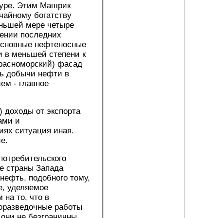
туре. Этим Машрик
чайному богатству
еньшей мере четыре
жении последних
Основные нефтеносные
и в меньшей степени к
красноморский) фасад
ь добычи нефти в
ем - главное
) доходы от экспорта
ами и
иях ситуация иная.
е.
потребительского
е страны Запада
нефть, подобного тому,
е, уделяемое
на то, что в
горазведочные работы
 они не безграничны.