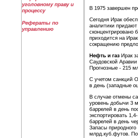
уголовному праву и
В 1975 завершен п
процессу
Сегодня Ирак обесп
Рефераты по
аналитики придают
управлению
сконцентрировано б
приходится на Ирак
сокращению предло
Нефть и газ
Ирак з
Саудовской Аравии 
Прогнозные - 215 м
С учетом санкций О
в день (западные оц
В случае отмены са
уровень добычи 3 мл
баррелей в день по
экспортировать 1,4-
баррелей в день че
Запасы природного г
млрд.куб.футов. По