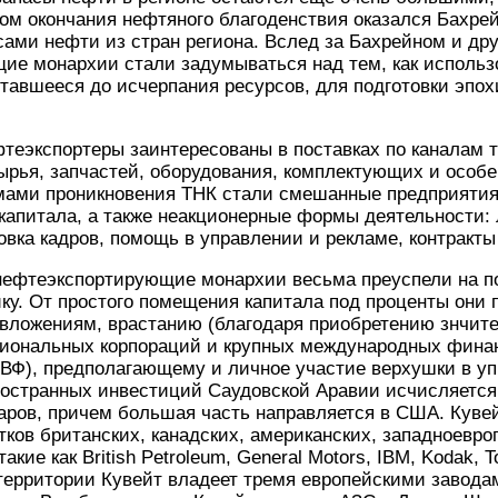
ом окончания нефтяного благоденствия оказался Бахре
ми нефти из стран региона. Вслед за Бахрейном и дру
ие монархии стали задумываться над тем, как исполь
ставшееся до исчерпания ресурсов, для подготовки эпо
фтеэкспортеры заинтересованы в поставках по каналам
ырья, запчастей, оборудования, комплектующих и особе
ами проникновения ТНК стали смешанные предприятия
капитала, а также неакционерные формы деятельности:
овка кадров, помощь в управлении и рекламе, контракты 
нефтеэкспортирующие монархии весьма преуспели на п
ку. От простого помещения капитала под проценты они 
ложениям, врастанию (благодаря приобретению знчител
циональных корпораций и крупных международных фина
ВФ), предполагающему и личное участие верхушки в уп
остранных инвестиций Саудовской Аравии исчисляется
ров, причем большая часть направляется в США. Кувей
ков британских, канадских, американских, западноевро
акие как British Petroleum, General Motors, IBM, Kodak, 
территории Кувейт владеет тремя европейскими заводам