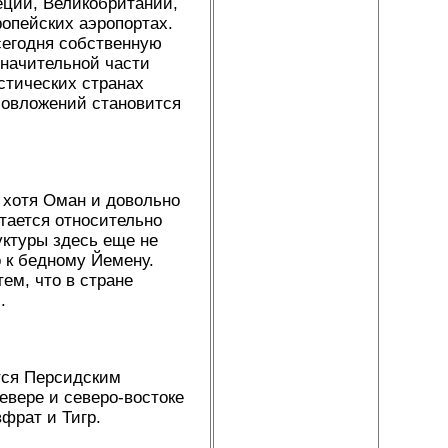
еции, Великобритании,
опейских аэропортах.
сегодня собственную
значительной части
стических странах
ловложений становится
 хотя Оман и довольно
тается относительно
ктуры здесь еще не
 к бедному Йемену.
ем, что в стране
.
тся Персидским
евере и северо-востоке
фрат и Тигр.