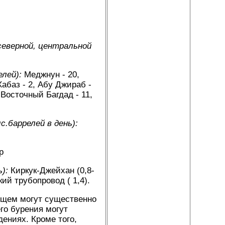
еверной, центральной
елей):
Меджнун - 20,
Хабаз - 2, Абу Джираб -
Восточный Багдад - 11,
.баррелей в день):
р
):
Киркук-Джейхан (0,8-
кий трубопровод ( 1,4).
ущем могут существенно
его бурения могут
ениях. Кроме того,