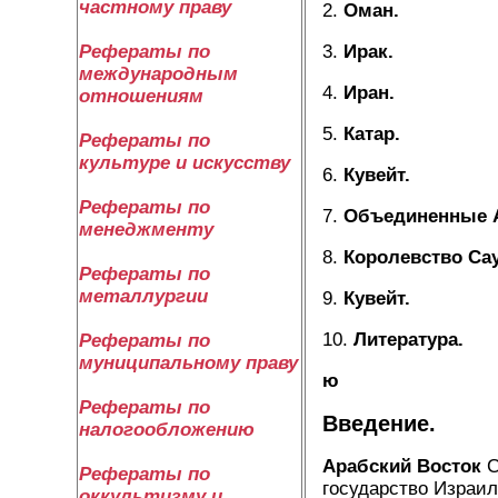
частному праву
2.
Оман.
Рефераты по
3.
Ирак.
международным
4.
Иран.
отношениям
5.
Катар.
Рефераты по
культуре и искусству
6.
Кувейт.
Рефераты по
7.
Объединенные А
менеджменту
8.
Королевство Са
Рефераты по
металлургии
9.
Кувейт.
10.
Литература.
Рефераты по
муниципальному праву
ю
Рефераты по
Введение.
налогообложению
Арабский Восток
С
Рефераты по
государство Израи
оккультизму и