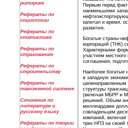
риторике
Первым перед факт
наименьшими запаса
Рефераты по
нефтеэкспортирующ
социологии
капитал и время, о
развития.
Рефераты по
статистике
Богатые страны-не
корпораций (ТНК) с
Рефераты по
Характерными форм
страхованию
участием местного 
соглашения, подгот
Рефераты по
строительству
Наиболее богатые 
в западную экономи
Рефераты по
целенаправленным в
таможенной системе
структуры трансна
(включая МБРР и М
Сочинения по
решений. Объем ин
литературе и
миллиардами долла
русскому языку
совладельцем десят
компаний, включая т
Рефераты по теории
трех НПЗ на своей 