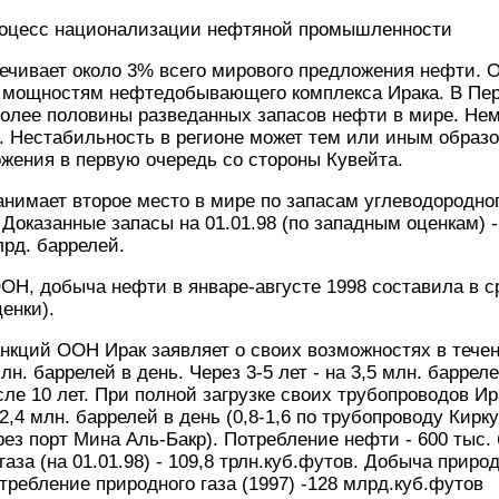
роцесс национализации нефтяной промышленности
ечивает около 3% всего мирового предложения нефти. 
 мощностям нефтедобывающего комплекса Ирака. В Пе
олее половины разведанных запасов нефти в мире. Нем
. Нестабильность в регионе может тем или иным образо
жения в первую очередь со стороны Кувейта.
анимает второе место в мире по запасам углеводородно
Доказанные запасы на 01.01.98 (по западным оценкам) -
лрд. баррелей.
ОН, добыча нефти в январе-августе 1998 составила в с
енки).
нкций ООН Ирак заявляет о своих возможностях в течен
н. баррелей в день. Через 3-5 лет - на 3,5 млн. барреле
сле 10 лет. При полной загрузке своих трубопроводов И
2,4 млн. баррелей в день (0,8-1,6 по трубопроводу Кирку
рез порт Мина Аль-Бакр). Потребление нефти - 600 тыс. 
аза (на 01.01.98) - 109,8 трлн.куб.футов. Добыча природно
требление природного газа (1997) -128 млрд.куб.футов