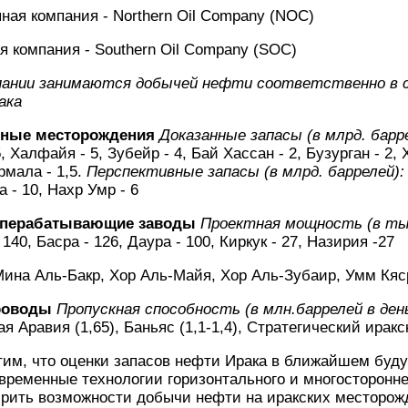
ая компания - Northern Oil Company (NOC)
компания - Southern Oil Company (SOC)
пании занимаются добычей нефти соответственно в с
ака
яные месторождения
Доказанные запасы (в млрд. барр
, Халфайя - 5, Зубейр - 4, Бай Хассан - 2, Бузурган - 2, 
ормала - 1,5.
Перспективные запасы (в млрд. баррелей):
а - 10, Нахр Умр - 6
еперабатывающие заводы
Проектная мощность (в тыс
40, Басра - 126, Даура - 100, Киркук - 27, Назирия -27
ина Аль-Бакр, Хор Аль-Майя, Хор Аль-Зубаир, Умм Кяс
роводы
Пропускная способность (в млн.баррелей в день
ая Аравия (1,65), Баньяс (1,1-1,4), Стратегический иракс
тим, что оценки запасов нефти Ирака в ближайшем буд
современные технологии горизонтального и многосторонн
рить возможности добычи нефти на иракских месторожд