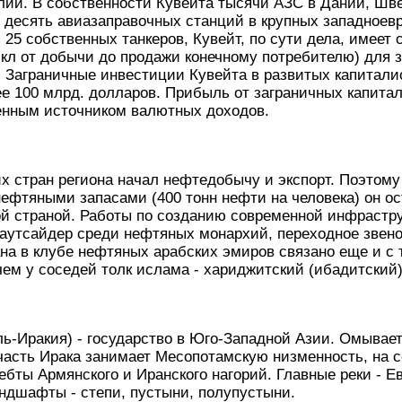
лии. В собственности Кувейта тысячи АЗС в Дании, Шв
 десять авиазаправочных станций в крупных западноевр
25 собственных танкеров, Кувейт, по сути дела, имеет 
икл от добычи до продажи конечному потребителю) для 
 Заграничные инвестиции Кувейта в развитых капитали
е 100 млрд. долларов. Прибыль от заграничных капита
енным источником валютных доходов.
х стран региона начал нефтедобычу и экспорт. Поэтому
ефтяными запасами (400 тонн нефти на человека) он ос
ой страной. Работы по созданию современной инфрастру
аутсайдер среди нефтяных монархий, переходное звено
а в клубе нефтяных арабских эмиров связано еще и с т
чем у соседей толк ислама - хариджитский (ибадитский)
ь-Иракия) - государство в Юго-Западной Азии. Омывае
асть Ирака занимает Месопотамскую низменность, на с
ебты Армянского и Иранского нагорий. Главные реки - Ев
дшафты - степи, пустыни, полупустыни.