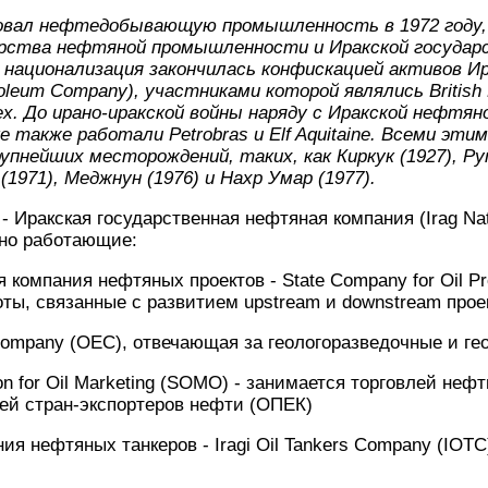
овал нефтедобывающую промышленность в 1972 году,
рства нефтяной промышленности и Иракской государ
я национализация закончилась конфискацией активов И
roleum Company), участниками которой являлись British Pe
rtex. До ирано-иракской войны наряду с Иракской нефтян
 также работали Petrobras и Elf Aquitaine. Всеми эти
пнейших месторождений, таких, как Киркук (1927), Рум
(1971), Меджнун (1976) и Нахр Умар (1977).
- Иракская государственная нефтяная компания (Irag Nat
но работающие:
компания нефтяных проектов - State Company for Oil Pro
ты, связанные с развитием upstream и downstream прое
Company (OEC), отвечающая за геологоразведочные и г
n for Oil Marketing (SOMO) - занимается торговлей нефт
ей стран-экспортеров нефти (ОПЕК)
я нефтяных танкеров - Iragi Oil Tankers Company (IOTC