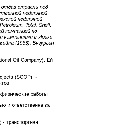
 отдав отрасль под
ственной нефтяной
ракской нефтяной
troleum, Total, Shell,
ой компанией по
ми компаниями в Ираке
ейла (1953), Бузурган
ional Oil Company). Ей
jects (SCOP), -
ктов.
еофизические работы
ью и ответственна за
) - транспортная