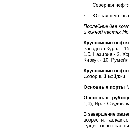
· Северная нефтян
· Южная нефтяная 
Последние две ком
и южной частях Ир
Крупнейшие нефт
Западная Курна - 15
1,5, Назирия - 2, Х
Киркук - 10, Румейл
Крупнейшие нефт
Северный Байджи - 1
Основные порты
М
Основные трубоп
1,6), Ирак-Саудовск
В завершение заме
возрасти, так как 
существенно расши