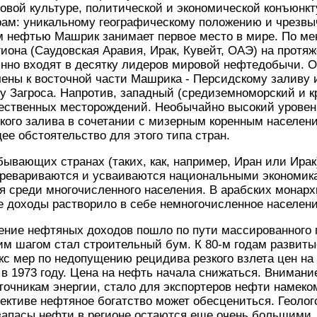
овой культуре, политической и экономической конъюнк
рам: уникальному географическому положению и чрезвы
м нефтью Машрик занимает первое место в мире. По м
гиона (Саудовская Аравия, Ирак, Кувейт, ОАЭ) на протя
янно входят в десятку лидеров мировой нефтедобычи. 
ены к восточной части Машрика - Персидскому заливу 
у Загроса. Напротив, западный (средиземноморский и 
ественных месторождений. Необычайно высокий уровен
ого залива в сочетании с мизерным коренным населени
е обстоятельство для этого типа стран.
ывающих странах (таких, как, например, Иран или Ирак
еревариваются и усваиваются национальными экономик
 среди многочисленного населения. В арабских монарх
 доходы растворило в себе немногочисленное населени
ение нефтяных доходов пошло по пути массированного 
м шагом стал строительный бум. К 80-м годам развиты
с мер по недопущению рецидива резкого взлета цен на 
в 1973 году. Цена на нефть начала снижаться. Внимани
очникам энергии, стало для экспортеров нефти намеком 
ективе нефтяное богатство может обесцениться. Геоло
 запасы нефти в регионе остаются еще очень большими,