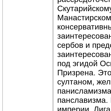
Скутарийскому
Манастирскому
консервативн
заинтересован
сербов и пред
заинтересова
под эгидой О
Призрена. Эт
султаном, же
панисламизма 
панславизма.
империи, Лига