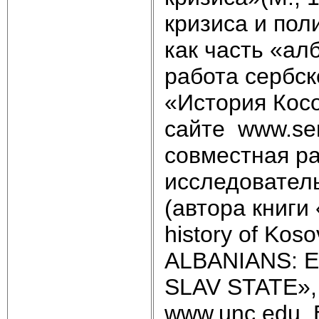
кризиса и пол
как часть «ал
работа сербск
«История Кос
сайте www.ser
совместная ра
исследовател
(автора книги
history of Ko
ALBANIANS: 
SLAV STATE»,
www.unc.edu. 