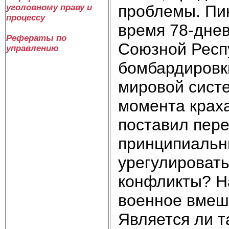
проблемы. Пик
уголовному праву и
процессу
время 78-дне
Рефераты по
Союзной Респ
управлению
бомбардировк
мировой сист
момента краха
поставил пер
принципиальн
урегулироват
конфликты? Н
военное вмеш
Является ли 