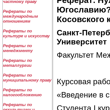
частному праву
Югославию?
Рефераты по
международным
Косовского к
отношениям
Санкт-Петер
Рефераты по
культуре и искусству
Университет
Рефераты по
менеджменту
Факультет Ме
Рефераты по
металлургии
Рефераты по
Курсовая рабо
муниципальному праву
Рефераты по
«Введение в 
налогообложению
Рефераты по
Студента I кур
оккультизму и