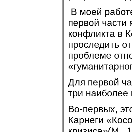
В моей работе
первой части 
конфликта в К
проследить о
проблеме отн
«гуманитарно
Для первой ча
три наиболе
Во-первых, эт
Карнеги «Кос
кризиса»(М., 