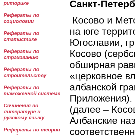
Санкт-Петербу
риторике
Рефераты по
Косово и Мето
социологии
на юге терри
Рефераты по
статистике
Югославии, гр
Косово (сербс
Рефераты по
страхованию
обширная равн
Рефераты по
«церковное вл
строительству
албанской гра
Рефераты по
таможенной системе
Приложения).
Сочинения по
(далее – Косов
литературе и
русскому языку
Албанские наз
соответственн
Рефераты по теории