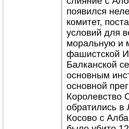
слияние с Алб
появился нел
комитет, пост
условий для в
моральную и 
фашистской Ит
Балканской се
основным инс
основной прег
Королевство С
обратились в 
Косово с Алба
было убито 12