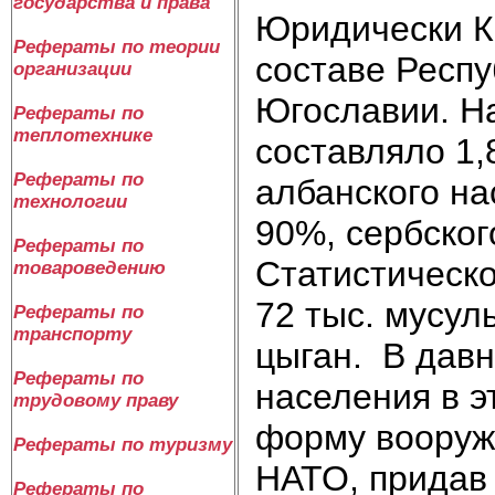
государства и права
Юридически К
Рефераты по теории
составе Респ
организации
Югославии. На
Рефераты по
теплотехнике
составляло 1,
Рефераты по
албанского на
технологии
90%, сербског
Рефераты по
Статистическ
товароведению
72 тыс. мусуль
Рефераты по
транспорту
цыган. В давн
Рефераты по
населения в э
трудовому праву
форму вооруж
Рефераты по туризму
НАТО, придав
Рефераты по