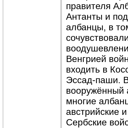
правителя Ал
Антанты и под
албанцы, в то
сочувствовали
воодушевлени
Венгрией вой
входить в Кос
Эссад-паши. 
вооружённый а
многие албанц
австрийские и
Сербские вой