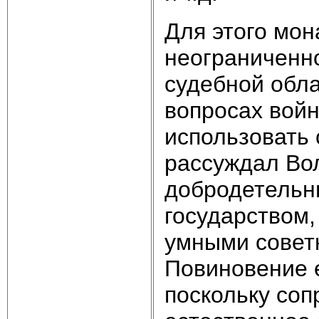
Для этого мо
неограниченно
судебной обла
вопросах вой
использовать 
рассуждал Во
добродетельны
государством,
умными советн
Повиновение 
поскольку соп