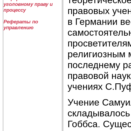
уголовному праву и
правовых учен
процессу
в Германии ве
Рефераты по
управлению
самостоятель
просветителя
религиозным 
последнему ра
правовой нау
учениях С.Пуф
Учение Самуи
складывалось 
Гоббса. Суще