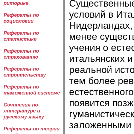
Существенные
риторике
условий в Ита
Рефераты по
социологии
Нидерландах,
Рефераты по
менее существ
статистике
учения о есте
Рефераты по
итальянских и
страхованию
реальной исто
Рефераты по
строительству
тем более ре
Рефераты по
естественного
таможенной системе
появится позж
Сочинения по
литературе и
гуманистичес
русскому языку
заложенными в
Рефераты по теории