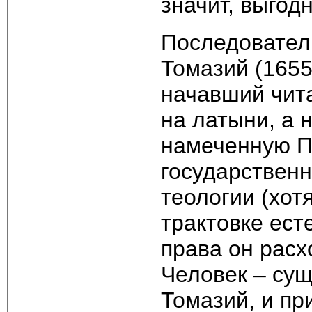
значит, выгодн
Последовател
Томазий (1655
начавший чита
на латыни, а 
намеченную П
государственн
теологии (хот
трактовке ест
права он расх
Человек – су
Томазий, и пр