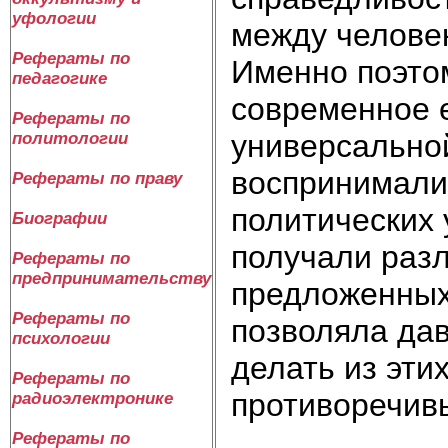
уфологии
между человек
Рефераты по
Именно поэтом
педагогике
современное 
Рефераты по
универсальной
политологии
воспринимали
Рефераты по праву
политических 
Биографии
получали разл
Рефераты по
предпринимательству
предложенных
Рефераты по
позволяла да
психологии
делать из эти
Рефераты по
противоречив
радиоэлектронике
Рефераты по