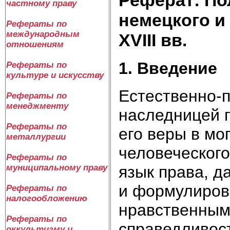
частному праву
немецкого и
Рефераты по
международным
XVIII вв.
отношениям
1. Введение
Рефераты по
культуре и искусству
Естественно-
Рефераты по
менеджменту
наследницей 
Рефераты по
его веры в мо
металлургии
человеческого
Рефераты по
язык права, д
муниципальному праву
и формулиров
Рефераты по
налогообложению
нравственным
Рефераты по
справедливос
оккультизму и