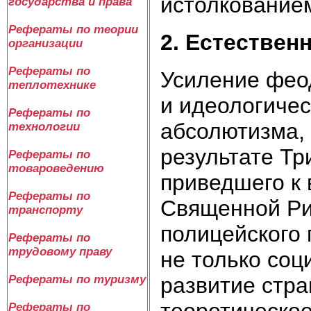
истолкование
государства и права
Рефераты по теории
2. Естествен
организации
Рефераты по
Усиление фео
теплотехнике
и идеологичес
Рефераты по
абсолютизма, 
технологии
результате Тр
Рефераты по
товароведению
приведшего к 
Рефераты по
Священной Ри
транспорту
полицейского 
Рефераты по
трудовому праву
не только соц
развитие стра
Рефераты по туризму
теоретическое
Рефераты по