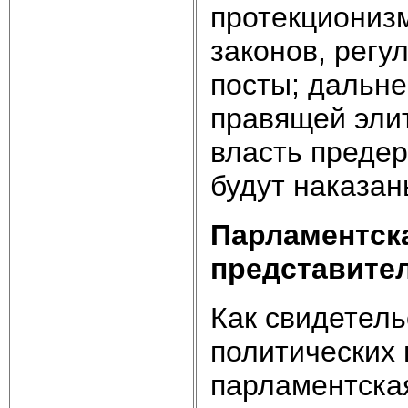
протекционизм
законов, рег
посты; дальн
правящей элит
власть преде
будут наказа
Парламентск
представите
Как свидетел
политических 
парламентская