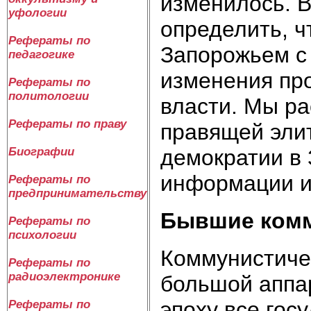
изменилось. В
уфологии
определить, ч
Рефераты по
Запорожьем с
педагогике
изменения про
Рефераты по
политологии
власти. Мы р
Рефераты по праву
правящей эли
Биографии
демократии в 
информации и
Рефераты по
предпринимательству
Бывшие комм
Рефераты по
психологии
Коммунистиче
Рефераты по
радиоэлектронике
большой аппар
эпоху все гос
Рефераты по