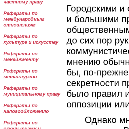
частному праву
Городскими и 
Рефераты по
и большими п
международным
отношениям
общественным
Рефераты по
до сих пор ру
культуре и искусству
коммунистичес
Рефераты по
мнению обычн
менеджменту
бы, по-прежне
Рефераты по
металлургии
секретности п
Рефераты по
было правил и
муниципальному праву
оппозиции или
Рефераты по
налогообложению
Однако мног
Рефераты по
оккультизму и