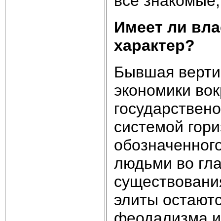
всё знакомые,
Имеет ли вл
характер?
Бывшая верти
экономики вок
государствен
системой гори
обозначенного
людьми во гл
существовани
элиты остают
феодализма и 