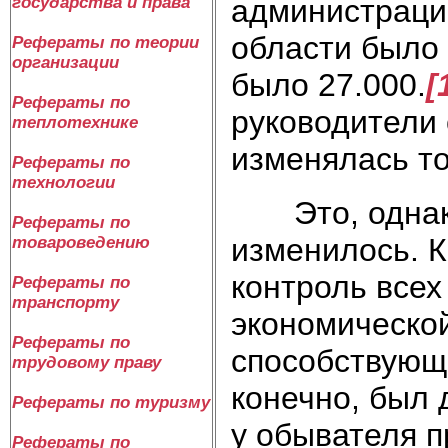
государства и права
администрации
области было 
Рефераты по теории
организации
было 27.000.
[
Рефераты по
руководители 
теплотехнике
изменялась то
Рефераты по
технологии
Это, однако,
Рефераты по
изменилось. 
товароведению
контроль всех
Рефераты по
транспорту
экономической
Рефераты по
способствующе
трудовому праву
конечно, был 
Рефераты по туризму
у обывателя 
Рефераты по