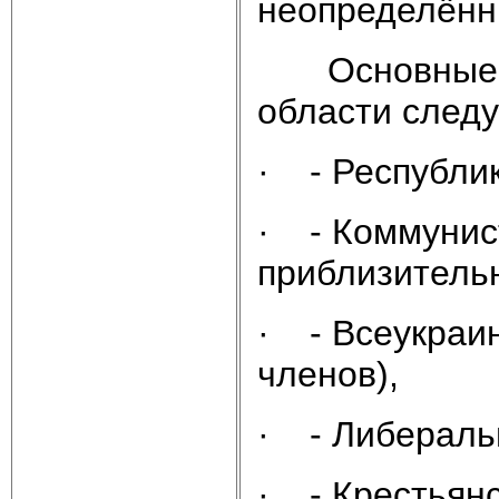
неопределённ
Основные по
области след
· - Республик
· - Коммунис
приблизитель
· - Всеукраи
членов),
· - Либеральн
· - Крестьянс