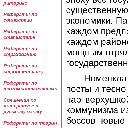
риторике
существенную
Рефераты по
экономики. Па
социологии
каждом предпр
Рефераты по
статистике
каждом районе
Рефераты по
мощным отряд
страхованию
государствен
Рефераты по
строительству
Номенклатур
Рефераты по
посты и тесно
таможенной системе
партверхушко
Сочинения по
литературе и
коммунизма и
русскому языку
боссов новые 
Рефераты по теории