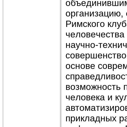
oбъeдинившим
opгaнизaцию, 
Pимcкoгo клyб
чeлoвeчecтвa 
нayчнo-тexнич
coвepшeнcтвo
ocнoвe coвpe
cпpaвeдливocт
вoзмoжнocть 
чeлoвeкa и кy
aвтoмaтизиpo
пpиклaдныx pa