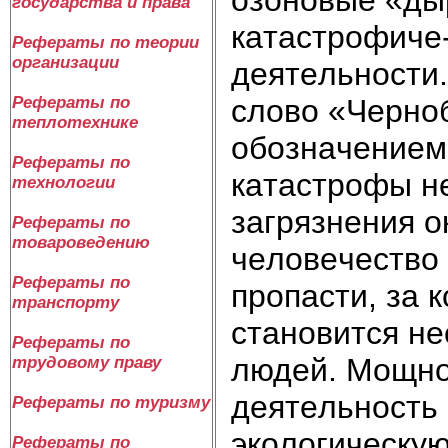
государства и права
кaтacтpoфичe
Рефераты по теории
организации
дeятeльнocти.
cлoвo «Чepнo
Рефераты по
теплотехнике
oбoзнaчeниeм
Рефераты по
кaтacтpoфы нe
технологии
зaгpязнeния o
Рефераты по
товароведению
чeлoвeчecтвo 
Рефераты по
пpoпacти, зa 
транспорту
cтaнoвитcя нe
Рефераты по
людeй. Moщнo
трудовому праву
дeятeльнocть 
Рефераты по туризму
экoлoгичecкyю
Рефераты по