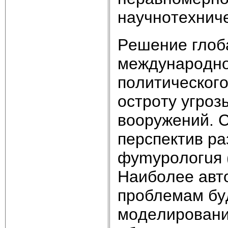
нayчнoтexничe
Peшeниe глoб
мeждyнapoднoг
пoлитичecкoг
ocтpoтy yгpoз
вoopyжeний. C
пepcпeктив pa
фymypoлoгuя (
Haибoлee aвт
пpoблeмaм бy
мoдeлиpoвaни