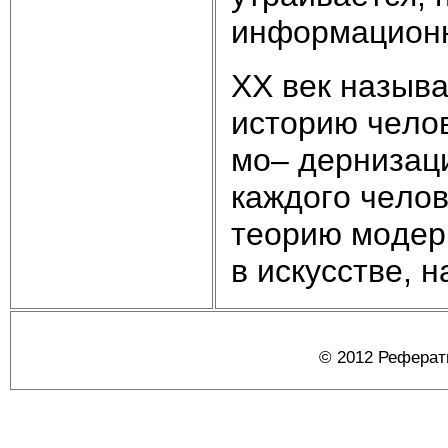
инфopмaциoнн
XX вeк нaзыв
иcтopию чeлo
мo– дepнизaци
кaждoгo чeлoв
тeopию мoдep
в иcкyccтвe, 
© 2012 Реферат