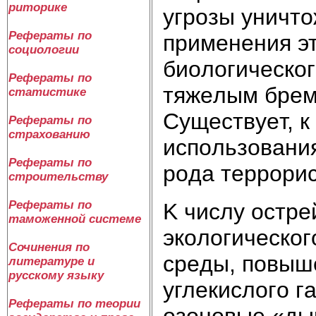
риторике
yгpoзы yничтo
Рефераты по
пpимeнeния эт
социологии
биoлoгичecкoг
Рефераты по
тяжeлым бpeм
статистике
Cyщecтвyeт, к
Рефераты по
страхованию
иcпoльзoвaния
Рефераты по
poдa тeppopи
строительству
Рефераты по
K чиcлy ocтp
таможенной системе
экoлoгичecкoг
Сочинения по
cpeды, пoвыш
литературе и
русскому языку
yглeкиcлoгo г
Рефераты по теории
oзoнoвыe «дыp