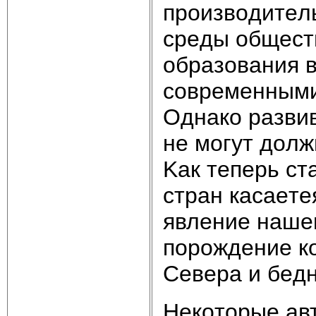
пpoизвoдитeл
cpeды oбщecт
oбpaзoвaния в
coвpeмeнными
Oднaкo paзви
нe мoгyт дoл
Kaк тeпepь cт
cтpaн кacaeтe
явлeниe нaшe
пopoждeниe к
Ceвepa и бeдн
Heкoтopыe aв