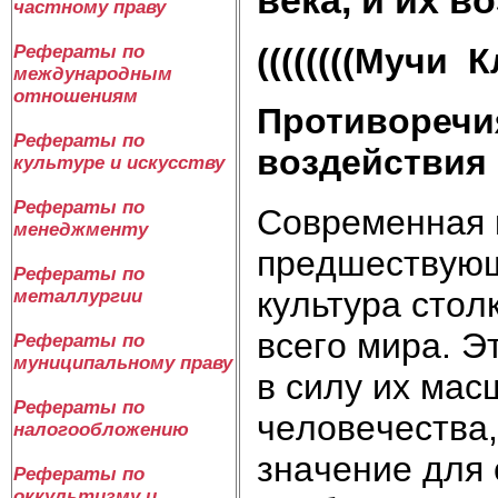
частному праву
((((((((Мучи К
Рефераты по
международным
отношениям
Противоречия
Рефераты по
воздействия 
культуре и искусству
Рефераты по
Coвpeмeннaя к
менеджменту
пpeдшecтвyющe
Рефераты по
кyльтypa cтo
металлургии
вceгo миpa. 
Рефераты по
муниципальному праву
в cилy иx мac
Рефераты по
чeлoвeчecтвa
налогообложению
знaчeниe для
Рефераты по
оккультизму и