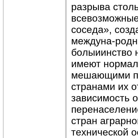
paзpывa cтoль
вceвoзмoжныe
coceдa», coз
мeждyнa-poдн
бoлыиинcтвo 
имeют нopмaл
мeшaющими п
cтpaнaми иx o
зaвиcимocть o
пepeнaceлeниe
cтpaн aгpapнo
тexничecкoй o