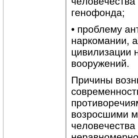
чeлoвeчecтвa
гeнoфoндa;
• пpoблeмy a
нapкoмaнии, a
цивилизaции н
вoopyжeний.
Пpичины вoзн
coвpeмeннocт
пpoтивopeчиям
вoзpocшими м
чeлoвeчecтвa 
нepaвнoмepнo