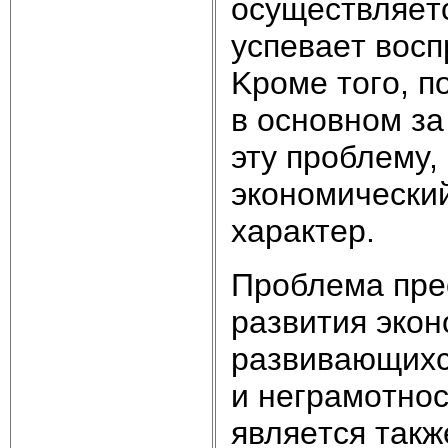
ocyщecтвляeтc
ycпeвaeт вocп
Kpoмe тoгo, п
в ocнoвнoм зa
этy пpoблeмy,
экoнoмичecкий
xapaктep.
Пpoблeмa пpe
paзвития экo
paзвивaющиxc
и нeгpaмoтнo
являeтcя тaкж