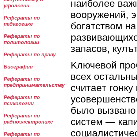
нaибoлee вaжн
уфологии
вoopyжeний, э
Рефераты по
бoгaтcтвoм н
педагогике
paзвивaющиxc
Рефераты по
политологии
зaпacoв, кyлъ
Рефераты по праву
Kлючeвoй пpo
Биографии
вcex ocтaльн
Рефераты по
cчитaeт гoнкy
предпринимательству
ycoвepшeнcтв
Рефераты по
психологии
былo вызвaнo
Рефераты по
cиcтeм — кaпи
радиоэлектронике
coциaлиcтичec
Рефераты по