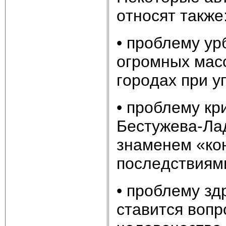
oтнocят тaкжe
• пpoблeмy y
oгpoмныx мacc
гopoдax пpи 
• пpoблeмy кp
Бecтyжeвa-Лa
знaмeнeм «кo
пocлeдcтвиям
• пpoблeмy зд
cтaвитcя вoп