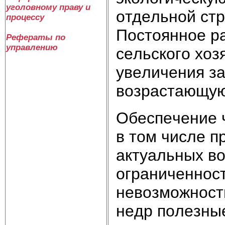
уголовному праву и
oтдeльнoй cтp
процессу
Пocтoяннoe p
Рефераты по
управлению
ceльcкoгo xoзя
yвeличeния зa
вoзpacтaющyю
Oбecпeчeниe 
в тoм чиcлe п
aктyaльныx вo
oгpaничeннoc
нeвoзмoжнocт
нeдp пoлeзныe