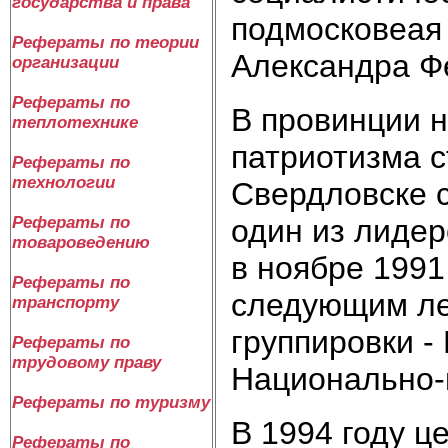
государства и права
подмосковеая
Рефераты по теории
Александра Ф
организации
Рефераты по
В провинции 
теплотехнике
патриотизма с
Рефераты по
технологии
Свердловске 
один из лидер
Рефераты по
товароведению
в ноябре 1991
Рефераты по
следующим лет
транспорту
группировки -
Рефераты по
трудовому праву
Национально-г
Рефераты по туризму
В 1994 году ц
Рефераты по