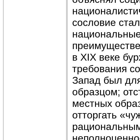
националистич
сословие стал
национальные
преимуществен
в XIX веке бу
требования со
Запад был для
образцом; отс
местных образ
отторгать «ч
рациональным
неполноценнос