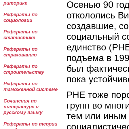
Осенью 90 го
риторике
откололись В
Рефераты по
социологии
создавшие, с
Рефераты по
социальный с
статистике
единство (РНЕ
Рефераты по
страхованию
подъема в 199
был фактичес
Рефераты по
строительству
пока устойчив
Рефераты по
таможенной системе
РНЕ тоже пор
Сочинения по
групп во мног
литературе и
русскому языку
тем или иным
Рефераты по теории
социалистиче