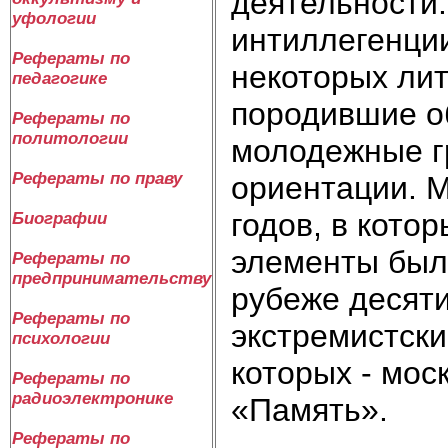
деятельности.
уфологии
интиллегенци
Рефераты по
некоторых ли
педагогике
породившие о
Рефераты по
политологии
молодежные г
Рефераты по праву
ориентации. М
годов, в кото
Биографии
элементы был
Рефераты по
предпринимательству
рубеже десят
Рефераты по
экстремистски
психологии
которых - мос
Рефераты по
радиоэлектронике
«Память».
Рефераты по