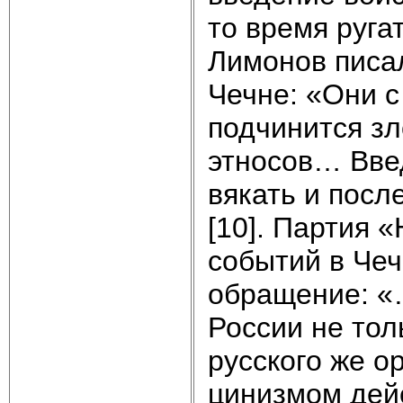
то время руга
Лимонов писа
Чечне: «Они 
подчинится зл
этносов… Введ
вякать и посл
[10]. Партия 
событий в Чеч
обращение: «…
России не тол
русского же о
цинизмом дейс