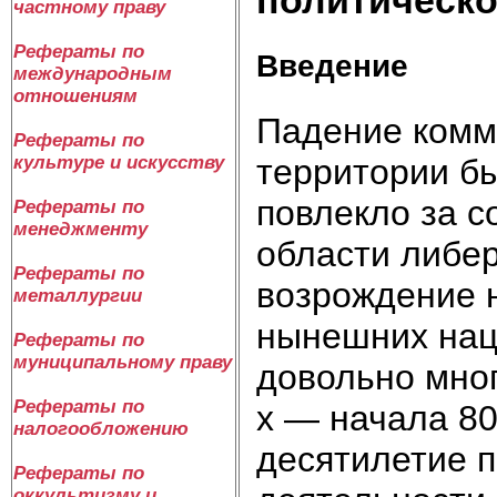
частному праву
Рефераты по
Введение
международным
отношениям
Падение комм
Рефераты по
территории б
культуре и искусству
повлекло за с
Рефераты по
менеджменту
области либер
Рефераты по
возрождение 
металлургии
нынешних нац
Рефераты по
муниципальному праву
довольно мног
Рефераты по
х — начала 80
налогообложению
десятилетие п
Рефераты по
оккультизму и