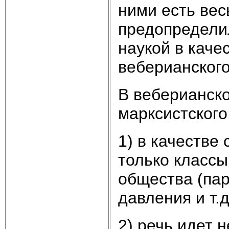
ними есть ве
предопредели
наукой в кач
веберианского
В веберианско
марксистского
1) в качестве
только классы
общества (па
давления и т.д
2) речь идет н