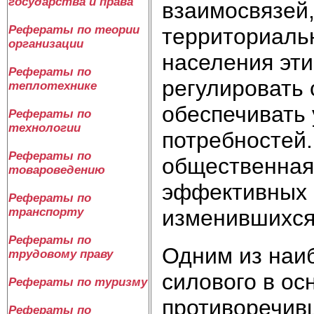
государства и права
взаимосвязей
Рефераты по теории
территориаль
организации
населения эт
Рефераты по
регулировать
теплотехнике
обеспечивать 
Рефераты по
технологии
потребностей
Рефераты по
общественная 
товароведению
эффективных 
Рефераты по
изменившихся
транспорту
Рефераты по
Одним из наи
трудовому праву
силового в ос
Рефераты по туризму
противоречивш
Рефераты по