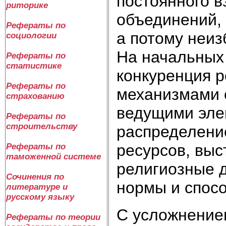
постоянного в
риторике
объединений,
Рефераты по
а потому неиз
социологии
На начальных 
Рефераты по
статистике
конкуренция 
Рефераты по
механизмами 
страхованию
ведущими эле
Рефераты по
строительству
распределени
ресурсов, выс
Рефераты по
таможенной системе
религиозные 
Сочинения по
нормы и спос
литературе и
русскому языку
С усложнение
Рефераты по теории