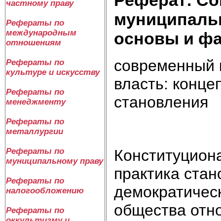
частному праву
муниципальн
Рефераты по
международным
основы и ф
отношениям
современный 
Рефераты по
культуре и искусству
власть: конц
Рефераты по
становления
менеджменту
Рефераты по
металлургии
Конституциона
Рефераты по
муниципальному праву
практика стан
Рефераты по
демократическ
налогообложению
общества отн
Рефераты по
оккультизму и