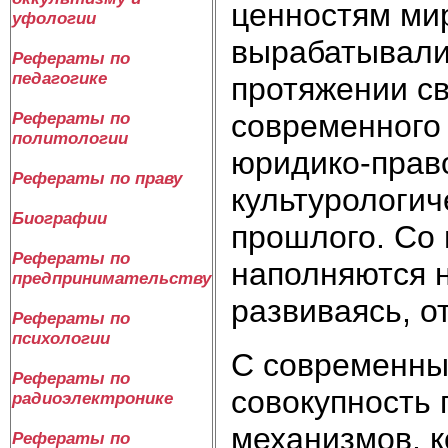
ценностям мир
уфологии
вырабатывали
Рефераты по
педагогике
протяжении св
современного
Рефераты по
политологии
юридико-прав
Рефераты по праву
культурологич
Биографии
прошлого. Со
Рефераты по
наполняются 
предпринимательству
развиваясь, о
Рефераты по
психологии
С современны
Рефераты по
совокупность 
радиоэлектронике
механизмов, к
Рефераты по