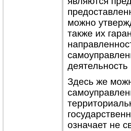
являются пред
предоставленн
можно утвержд
также их гара
направленност
самоуправлени
деятельность 
Здесь же можн
самоуправлен
территориальн
государственн
означает не с