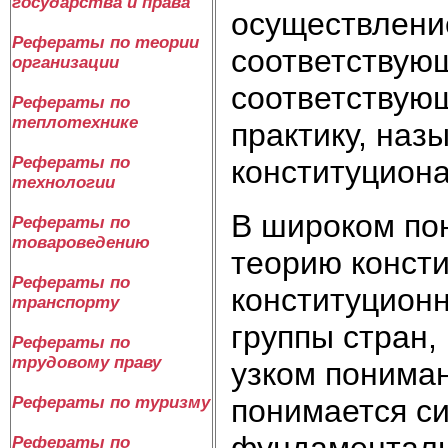
государства и права
осуществлени
Рефераты по теории
соответствую
организации
соответствую
Рефераты по
теплотехнике
практику, наз
Рефераты по
конституциона
технологии
В широком по
Рефераты по
товароведению
теорию консти
Рефераты по
конституционн
транспорту
группы стран,
Рефераты по
трудовому праву
узком понима
понимается си
Рефераты по туризму
фундаменталь
Рефераты по