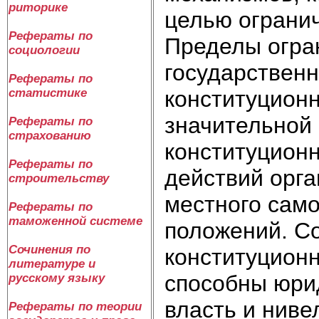
риторике
целью огранич
Рефераты по
Пределы огра
социологии
государственн
Рефераты по
конституционн
статистике
значительной 
Рефераты по
страхованию
конституционн
Рефераты по
действий орга
строительству
местного сам
Рефераты по
таможенной системе
положений. Со
Сочинения по
конституцион
литературе и
способны юри
русскому языку
власть и ниве
Рефераты по теории