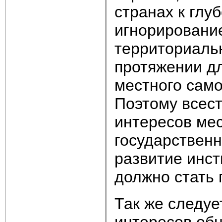
странах к глу
игнорирование
территориальн
протяжении д
местного само
Поэтому всес
интересов мес
государствен
развитие инст
должно стать 
Так же следуе
интересов обн