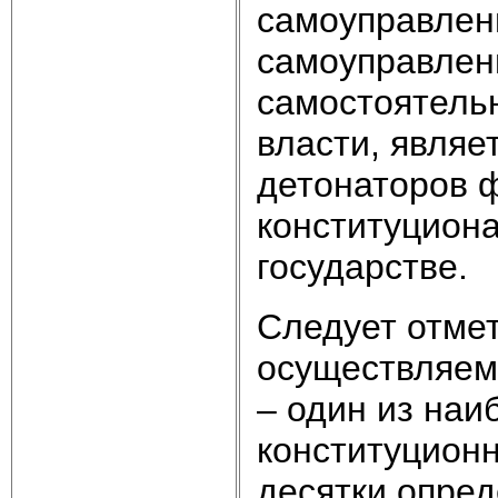
самоуправлени
самоуправлени
самостоятель
власти, явля
детонаторов 
конституцион
государстве.
Следует отмет
осуществляем
– один из наи
конституционн
десятки опред