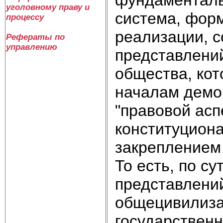
уголовному праву и
система, фор
процессу
реализации, с
Рефераты по
управлению
представлений
общества, ко
началам демок
"правовой асп
конституцион
закреплением 
То есть, по с
представлени
общецивилиза
государственн