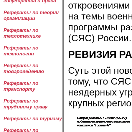
государства и права
откровениями
Рефераты по теории
на темы военн
организации
программы раз
Рефераты по
(СЯС) России.
теплотехнике
Рефераты по
РЕВИЗИЯ Р
технологии
Рефераты по
Суть этой нов
товароведению
тому, что СЯС
Рефераты по
транспорту
неядерных угр
крупных реги
Рефераты по
трудовому праву
Рефераты по туризму
Рефераты по