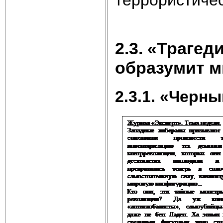
террористичес
2.3. «Трагед
образумит 
2.3.1. «Черн