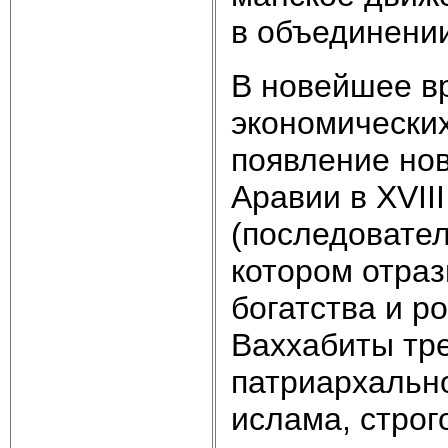
в объединении
В новейшее в
экономических
появление нов
Аравии в XVII
(последовател
котором отраз
богатства и р
Ваххабиты тр
патриархально
ислама, строг