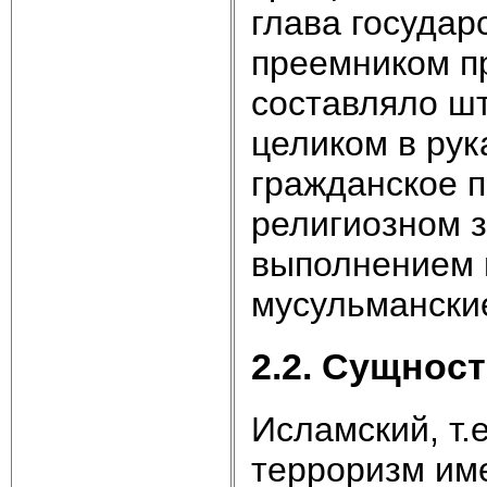
глава госу­да
преемником п
составляло шт
целиком в рук
гражданское п
религи­озном 
выполнением 
мусульмански
2.2. Сущнос
Исламский, т.
терроризм име