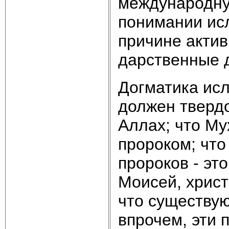
международну
понимании исла
причине актив
дарственные 
Догматика ис
должен твердо
Аллах; что М
пророком; что
пророков - эт
Моисей, христ
что су­ществу
впрочем, эти 