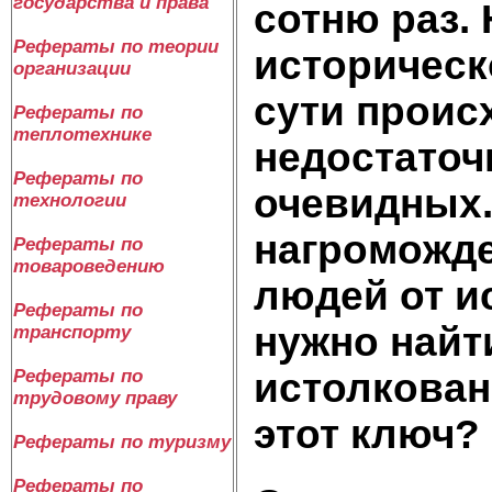
государства и права
сотню раз.
Рефераты по теории
историческ
организации
сути проис
Рефераты по
теплотехнике
недостаточ
Рефераты по
очевидных.
технологии
нагроможде
Рефераты по
товароведению
людей от и
Рефераты по
нужно найт
транспорту
Рефераты по
истолкован
трудовому праву
этот ключ?
Рефераты по туризму
Рефераты по