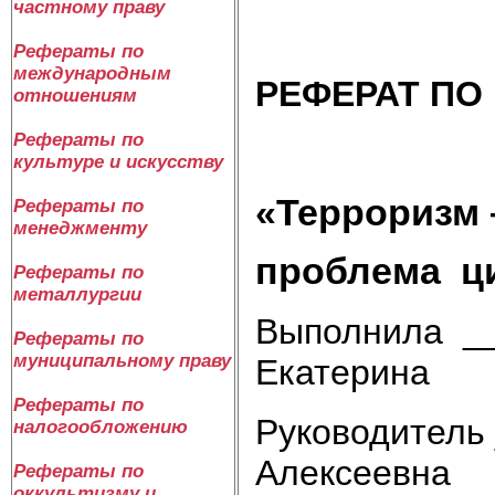
частному праву
Рефераты по
международным
РЕФЕРАТ ПО
отношениям
Рефераты по
культуре и искусству
«Терроризм 
Рефераты по
менеджменту
проблема ц
Рефераты по
металлургии
Выполнила __
Рефераты по
муниципальному праву
Екатерина
Рефераты по
Руководитель
налогообложению
Алексеевна
Рефераты по
оккультизму и