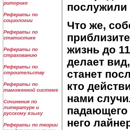
риторике
послужили 
Рефераты по
социологии
Что же, со
Рефераты по
приблизите
статистике
жизнь до 11
Рефераты по
страхованию
делает вид,
Рефераты по
станет посл
строительству
кто действ
Рефераты по
таможенной системе
нами случи
Сочинения по
литературе и
падающего 
русскому языку
него лайне
Рефераты по теории