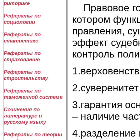
риторике
Правовое госу
Рефераты по
котором функ
социологии
правления, су
Рефераты по
эффект судебн
статистике
контроль поли
Рефераты по
страхованию
1.верховенст
Рефераты по
строительству
2.суверенитет
Рефераты по
таможенной системе
3.гарантия ос
Сочинения по
– наличие час
литературе и
русскому языку
4.разделение 
Рефераты по теории