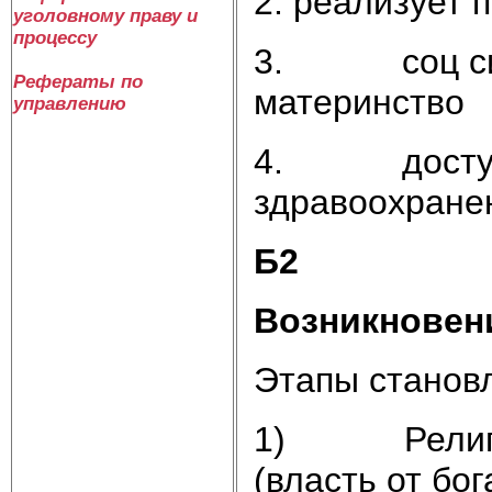
2. реализует 
уголовному праву и
процессу
3. соц сира
Рефераты по
материнство
управлению
4. доступны 
здравоохран
Б2
Возникновени
Этапы станов
1) Религиоз
(власть от бог