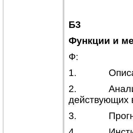
Б3
Функции и м
Ф:
1. Описат
2. Аналитич
действующих 
3. Прогно
4. Институц