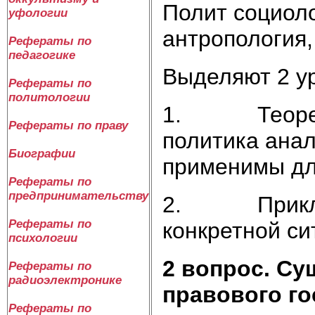
Полит социоло
уфологии
антропология,
Рефераты по
педагогике
Выделяют 2 у
Рефераты по
политологии
1. Теоретич
Рефераты по праву
политика анал
Биографии
применимы дл
Рефераты по
предпринимательству
2. Прикладн
Рефераты по
конкретной си
психологии
2
вопрос. Су
Рефераты по
радиоэлектронике
правового го
Рефераты по