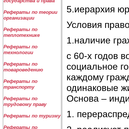
государства и права
5.иерархия ю
Рефераты по теории
организации
Условия право
Рефераты по
теплотехнике
1.наличие гр
Рефераты по
технологии
с 60-х годов в
социальное го
Рефераты по
товароведению
каждому граж
Рефераты по
одинаковые ж
транспорту
Основа – инди
Рефераты по
трудовому праву
1. перераспре
Рефераты по туризму
Рефераты по