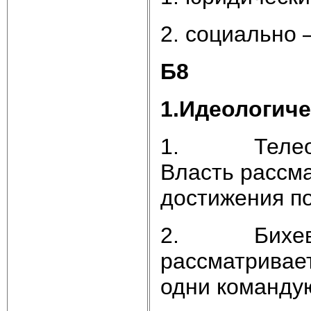
2. социальн
Б8
1.Идеологиче
1. Телеологи
Власть рассма
достижения п
2. Бихевиа
рассматривает
одни командую