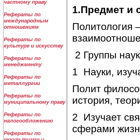
частному праву
1.Предмет и 
Рефераты по
международным
Политология –
отношениям
взаимоотноше
Рефераты по
культуре и искусству
2 Группы наук
Рефераты по
менеджменту
1 Науки, изу
Рефераты по
металлургии
Полит философ
Рефераты по
история, теор
муниципальному праву
2 Изучает свя
Рефераты по
налогообложению
сферами жизн
Рефераты по
оккультизму и