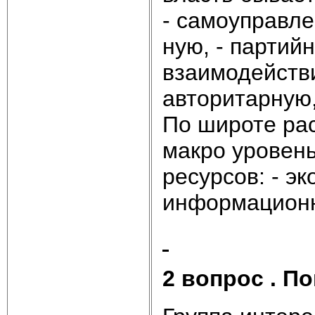
- самоуправле
ную, - партий
взаимодействи
авторитарную,
По широте рас
макро уровень
ресурсов: - эк
информационн
2 вопрос . П