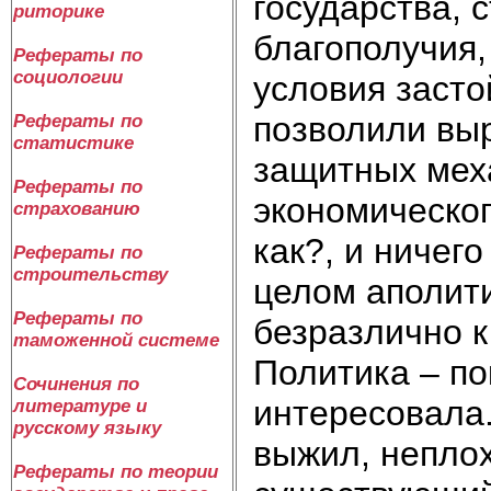
государства, 
риторике
благополучия,
Рефераты по
социологии
условия засто
позволили выр
Рефераты по
статистике
защитных меха
Рефераты по
экономическог
страхованию
как?, и ничег
Рефераты по
строительству
целом аполити
Рефераты по
безразлично к
таможенной системе
Политика – по
Сочинения по
интересовала. 
литературе и
русскому языку
выжил, неплох
Рефераты по теории