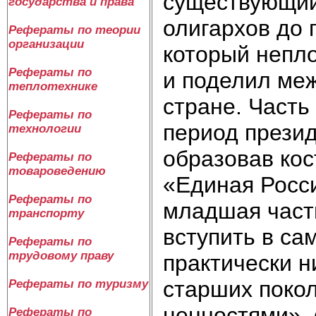
существующий 
государства и права
олигархов до 
Рефераты по теории
организации
который непло
Рефераты по
и поделил меж
теплотехнике
стране. Часть
Рефераты по
период презид
технологии
образовав ко
Рефераты по
товароведению
«Единая Росси
Рефераты по
младшая часть
транспорту
вступить в са
Рефераты по
трудовому праву
практически н
старших поко
Рефераты по туризму
ценностями»,
Рефераты по