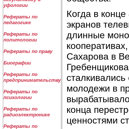
уфологии
Когда в конце
Рефераты по
экранов телев
педагогике
длинные моно
Рефераты по
политологии
кооперативах
Рефераты по праву
Сахарова в В
Биографии
Гребенщикова,
Рефераты по
сталкивались
предпринимательству
молодежи в п
Рефераты по
вырабатывало
психологии
конца перест
Рефераты по
радиоэлектронике
ценностями с
Рефераты по