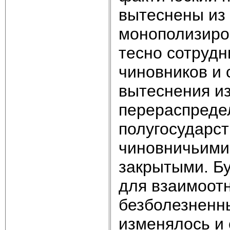
вытеснены из 
монополизиро
тесно сотруд
чиновников и 
вытеснения из
перераспреде
полугосударс
чиновничьими
закрытыми. Бу
для взаимоот
безболезненн
изменялось и