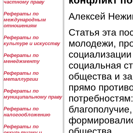
частному праву
Алексей Нежи
Рефераты по
международным
отношениям
Статья эта п
Рефераты по
молодежи, пр
культуре и искусству
социализации 
Рефераты по
менеджменту
социальная ст
Рефераты по
общества и за
металлургии
прямо против
Рефераты по
потребностям
муниципальному праву
благополучие,
Рефераты по
налогообложению
формировалис
Рефераты по
общества.
оккультизму и