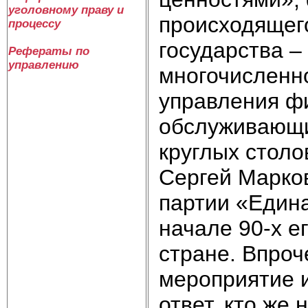
уголовному праву и
происходящего
процессу
государства –
Рефераты по
управлению
многочисленно
управления ф
обслуживающим
круглых стол
Сергей Марко
партии «Едина
начале 90-х е
стране. Впроч
мероприятие 
ответ, кто же