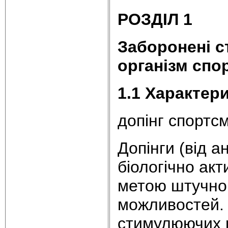
РОЗДІЛ 1
Заборонені с
організм спо
1.1
Характери
допінг спортс
Допінги (від а
біологічно акт
метою штучног
можливостей. 
стимулюючих р