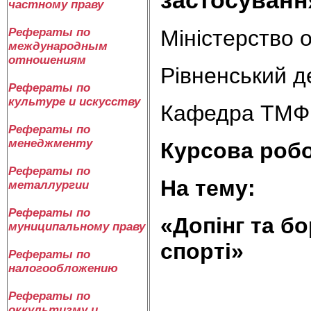
частному праву
Міністерство о
Рефераты по
международным
отношениям
Рівненський д
Рефераты по
культуре и искусству
Кафедра ТМФ
Рефераты по
менеджменту
К
урсова роб
Рефераты по
На тему:
металлургии
Рефераты по
«Допінг та б
муниципальному праву
спорті»
Рефераты по
налогообложению
Рефераты по
оккультизму и