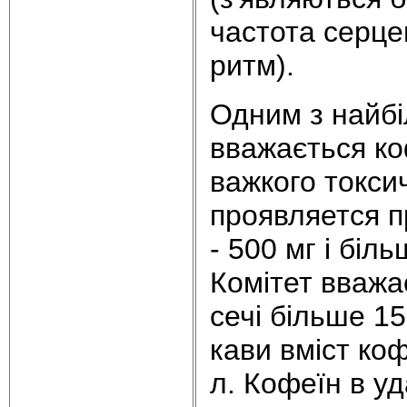
частота сеpце
ритм).
Одним з найбі
вважається ко
важкого токсич
пpоявляется п
- 500 мг і біл
Комітет вважає
сечі більше 15
кави вміст коф
л. Кофеїн в у