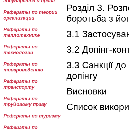
государства и права
Розділ 3. Розп
Рефераты по теории
боротьба з йо
организации
Рефераты по
3.1 Застосуван
теплотехнике
Рефераты по
3.2 Допінг-ко
технологии
3.3 Санкції до
Рефераты по
товароведению
допінгу
Рефераты по
транспорту
Висновки
Рефераты по
Список викори
трудовому праву
Рефераты по туризму
Рефераты по