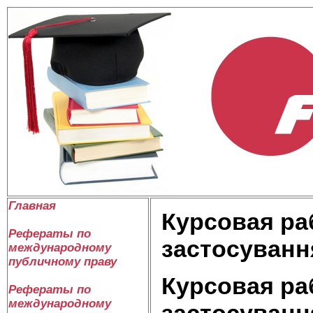
Главная
Курсовая раб
Рефераты по
застосуванн
международному
публичному праву
Курсовая раб
Рефераты по
международному
застосуванн