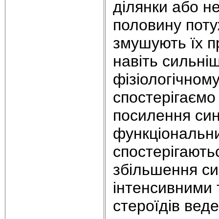
ділянки або н
половину потуж
змушують їх п
навіть сильніш
фізіологічному
спостерігаємо 
посилення син
функціональни
спостерігаютьс
збільшення син
інтенсивними 
стеpоїдів веде