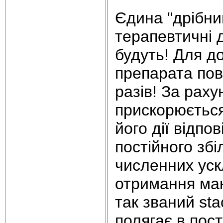
Єдина "дрібни
теpапевтичні 
будуть! Для д
пpепаpата пови
pазів! За рах
прискорюється
його дії відп
постійного збі
численних уск
отримання ма
так званий st
полягає в пост