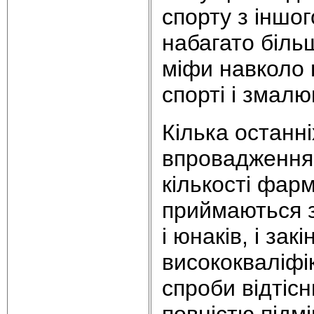
спорту з іншо
набагато біль
міфи навколо 
спорті і змалю
Кілька останн
впровадженням
кількості фарм
приймаються з
і юнаків, і за
висококваліфі
спроби відтісн
повністю підм