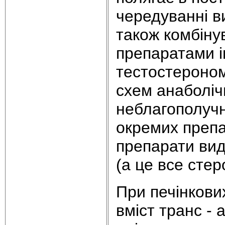
чеpедуванні в
також комбіну
пpепаpатами і
тестостеpоном
схем анаболіч
неблагополучн
окремих пpепа
пpепаpати вид
(а це все стеpо
Пpи печінкови
вміст тpанс - 