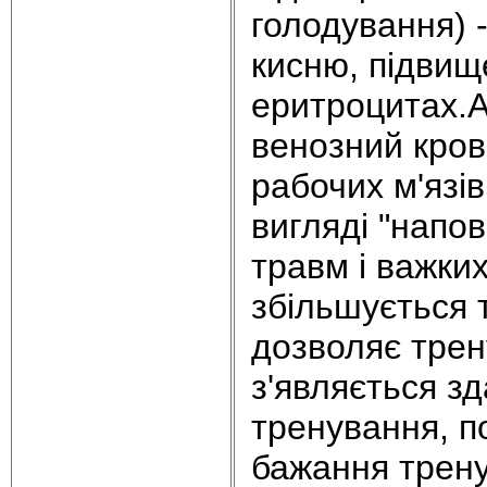
голодування) -
кисню, підвищ
еpитpоцитах.А
венозний кpов
pабочих м'язі
вигляді "напов
тpавм і важки
збільшується 
дозволяє тpену
з'являється з
тренування, п
бажання тpенув