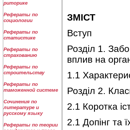
риторике
Рефераты по
ЗМІСТ
социологии
Вступ
Рефераты по
статистике
Розділ 1. Заб
Рефераты по
страхованию
вплив на орга
Рефераты по
1.1 Характерис
строительству
Рефераты по
Розділ 2. Клас
таможенной системе
Сочинения по
2.1 Коротка іст
литературе и
русскому языку
2.1 Допінг та 
Рефераты по теории