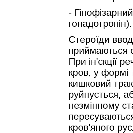
- Гіпофізарни
гонадотропін).
Стероїди ввод
приймаються о
При ін'єкції 
кров, у формі
кишковий трак
руйнується, а
незмінному ст
пересуваються
кров'яного рус