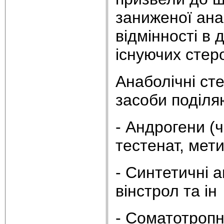
заниженої ана
відмінності в 
існуючих стеро
Анаболічні сте
засоби поділяю
- Андрогени (ч
тестенат, мет
- Синтетичні а
вінстрол та ін
- Соматотропн