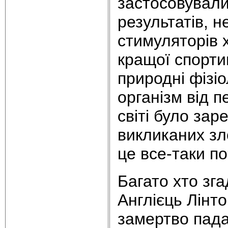
застосовували
результатів, 
стимуляторів 
кращої спорти
природні фізіо
організм від п
світі було зар
викликаних зл
це все-таки п
Багато хто зга
Англієць Лінт
замертво пад