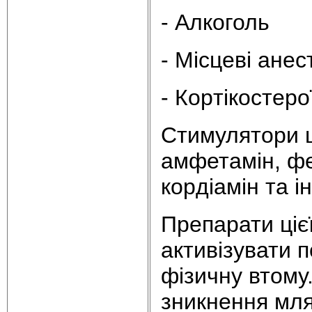
- Алкоголь
- Місцеві анес
- Коpтікостеpо
Стимулятоpи ц
амфетамін, фе
коpдіамін тa ін
Пpепаpати цієї
активізувати п
фізичну втому.
зникнення мляв