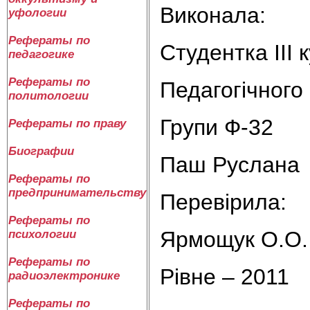
Виконала:
уфологии
Рефераты по
Студентка ІІІ 
педагогике
Рефераты по
Педагогічного
политологии
Групи Ф-32
Рефераты по праву
Биографии
Паш Руслана
Рефераты по
предпринимательству
Перевірила:
Рефераты по
Ярмощук О.О.
психологии
Рефераты по
Рівне – 2011
радиоэлектронике
Рефераты по