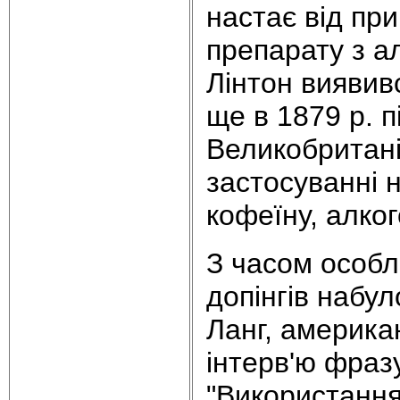
настає від пр
препарату з а
Лінтон виявив
ще в 1879 р. п
Великобританії
застосуванні 
кофеїну, алког
З часом особл
допінгів набу
Ланг, америка
інтерв'ю фразу
"Використання 