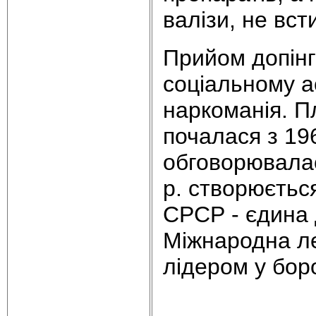
валізи, не вс
Прийом допінг
соціальному ас
наркоманія. П
почалася з 19
обговорювалас
р. створюється
СРСР - єдина 
Міжнародна л
лідером у боро