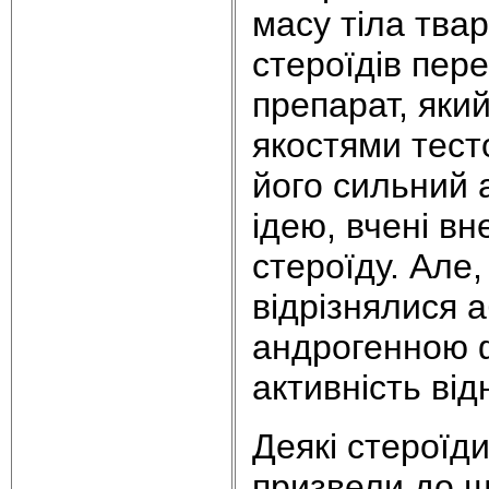
масу тіла тва
стероїдів пер
препарат, яки
якостями тест
його сильний 
ідею, вчені вн
стероїду. Але
відрізнялися 
андрогенною 
активність від
Деякі стероїди
призвели до щ