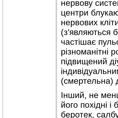
нервову систе
центри блукаю
нервових кліт
(з'являються б
частішає пуль
різноманітні р
підвищений діу
індивідуальни
(смертельна) д
Інший, не мен
його похідні і
беротек, салбу