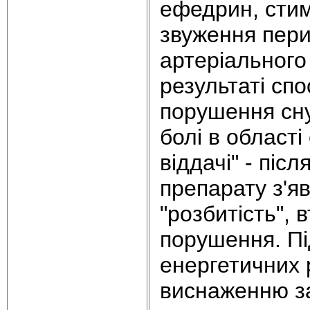
ефедрин, сти
звуження пер
артеріального 
результаті сп
порушення сну
болі в област
віддачі" - піс
препарату з'яв
"розбитість", 
порушення. Пі
енергетичних 
виснаженню зап