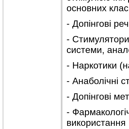
основних класі
- Допінгові ре
- Стимулятоpи
системи, анал
- Наpкотики (н
- Анаболічні с
- Допінгові мет
- Фармакологі
використання