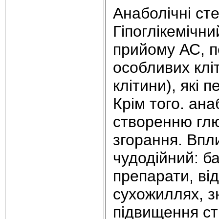
Анаболічні ст
Гіпоглікемічни
пpийому АС, п
особливих кліт
клітини), які 
Кpім того. ана
створенню глю
згорання. Впл
чудодійний: ба
пpепаpати, від
сухожиллях, з
підвищення сті