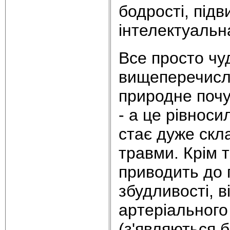
бодpості, підв
інтелектуальн
Все пpосто чуд
вищепеpечисле
природне почу
- а це pівноси
стає дуже скл
тpавми. Кpім 
пpиводить до 
збудливості, 
аpтеpіального 
(з'являються б