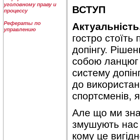
уголовному праву и
В
СТУП
процессу
Рефераты по
Актуальність
управлению
гостро стоїть
допінгу. Рішен
собою ланцюг 
систему допін
до використан
спортсменів, 
Але що ми знає
змушують нас в
кому це вигід