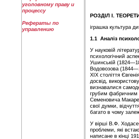
уголовному праву и
процессу
РОЗДІЛ I. ТЕОРЕТ
Рефераты по
іграшка культура д
управлению
1.1
Аналіз психоло
У науковій літератур
психологічний аспе
Ушинській (1824—18
Водовозова (1844—1
XIX століття Євгені
досвід, використову
визнавалися самоде
грубим фабричним і
Семеновича Макарен
свої думки, відчуття
багато в чому залеж
У вірші В.Ф. Ходасе
проблеми, які встаю
написане в кінці 19