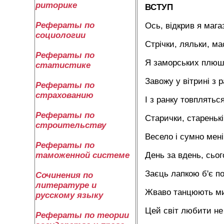
риторике
ВСТУП
Рефераты по
Ось, відкрив я мага
социологии
Стрічки, ляльки, ма
Рефераты по
Я заморських плюш
статистике
Завожу у вітрині з р
Рефераты по
страхованию
І з ранку товпляться
Рефераты по
Старички, старенькі
строительству
Весело і сумно мені
Рефераты по
День за вдень, сьог
таможенной системе
Заєць лапкою б'є по
Сочинения по
литературе и
Жваво танцюють ми
русскому языку
Цей світ любити не
Рефераты по теории