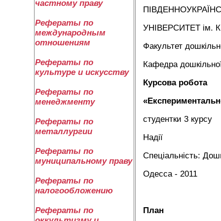
частному праву
ПІВДЕННОУКРАЇН
Рефераты по
УНІВЕРСИТЕТ ім.
международным
отношениям
Факультет дошкільн
Рефераты по
Кафедра дошкільної
культуре и искусству
Курсова робота
Рефераты по
«Експериментальне
менеджменту
студентки 3 курсу
Рефераты по
металлургии
Надії
Рефераты по
Спеціальність: Дош
муниципальному праву
Одесса - 2011
Рефераты по
налогообложению
План
Рефераты по
оккультизму и