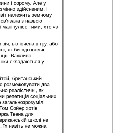
ини і сорому. Але у
змінно здійсненим, і
 світ належить земному
пов'язана з назвою
і маніпулює тими, хто «з
річ, включена в гру, або
ині, як би «дозволяє
нції. Важливо
дінки складаються у
ітей, британський
ує розмежовувати два
ьно реалістичні, як
ими репетиція соціальних
е загальнозрозумілі
 Том Сойер хотів
арка Твена для
ериканській школі не
, їх навіть не можна