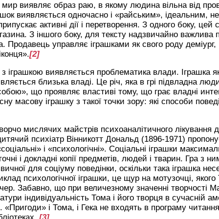
 мир виявляє образ раю, в якому людина вільна від пров
ашок виявляється одночасно і «райським», ідеальним, не
рипускає активні дії і перетворення. З одного боку, цей
азина. З іншого боку, для тексту надзвичайно важлива 
. Продавець управляє іграшками як свого роду деміург, 
іконця».
[2]
з іграшкою виявляється проблематика влади. Іграшка як 
вляється близька владі. Це річ, яка в грі підвладна люд
обою», що проявляє властиві тому, що грає владні инте
ну масову іграшку з такої точки зору: які способи пове
творчо мислячих майстрів психоаналітичного лікування д
 дитячий психіатр Вінникотт
Дональд (1896-1971) пропон
соціальні» і «психологічні». Соціальні іграшки максимал
очні і докладні копії предметів, людей і тварин. Гра з н
вичної для соціуму поведінки, оскільки така іграшка нес
иклад психологічної іграшки, це щур на мотузочці, якого
тчер. Забавно, що при величезному значенні творчості М
атури індивідуальність Тома і його творця в сучасній ам
 «Пригоди» і Тома, і Гека не входять в програму читання
бліотеках.
[3]