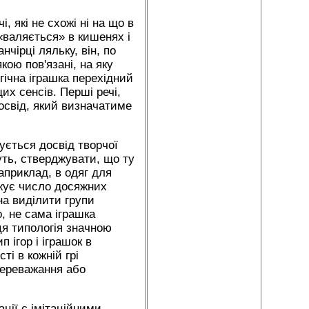
, які не схожі ні на що в
 «валяється» в кишенях і
нчірці ляльку, він, по
кою пов'язані, на яку
гічна іграшка перехідний
их сенсів. Перші речі,
досвід, який визначатиме
ується досвід творчої
уть, стверджувати, що ту
априклад, в одяг для
ежує число досяжних
на виділити групи
о, не сама іграшка
 ця типологія значною
 ігор і іграшок в
і в кожній грі
переважання або
ації є імітаційними