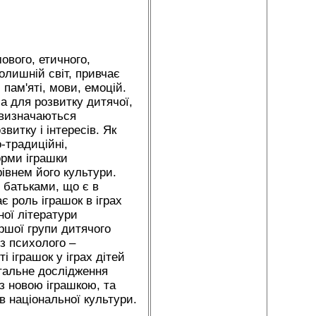
ового, етичного,
олишній світ, привчає
пам'яті, мови, емоцій.
а для розвитку дитячої,
и визначаються
витку і інтересів. Як
-традиційні,
орми іграшки
івнем його культури.
 батьками, що є в
 роль іграшок в іграх
ної літератури
ршої групи дитячого
з психолого –
 іграшок у іграх дітей
нтальне дослідження
з новою іграшкою, та
в національної культури.