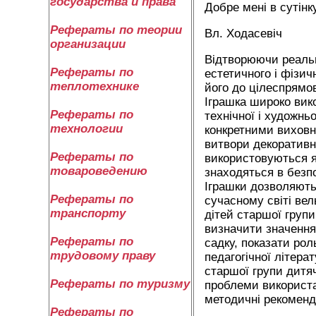
государства и права
Добре мені в сутінк
Рефераты по теории
Вл. Ходасевіч
организации
Відтворюючи реальні
Рефераты по
естетичного і фізич
теплотехнике
його до цілеспрямов
Іграшка широко вико
Рефераты по
технічної і художнь
технологии
конкретними виховни
витвори декоративн
Рефераты по
використовуються як
товароведению
знаходяться в безпо
Іграшки дозволяють
Рефераты по
сучасному світі ве
транспорту
дітей старшої групи
визначити значення 
Рефераты по
садку, показати рол
трудовому праву
педагогічної літера
старшої групи дитя
Рефераты по туризму
проблеми використан
методичні рекоменда
Рефераты по