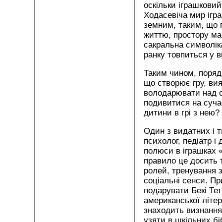
оскільки іграшковий
Ходасевіча мир ігр
земним, таким, що п
життю, простору маг
сакральна символіка
ранку товпиться у в
Таким чином, поряд 
що створює гру, вия
володарювати над с
подивитися на сучас
дитини в грі з нею?
Один з видатних і 
психолог, педіатр і
полюси в іграшках «
правило це досить т
ролей, тренування з
соціальні сенси. Пр
подарувати Бекі Те
американської літер
знаходить визнання.
узяти в шкільних бі