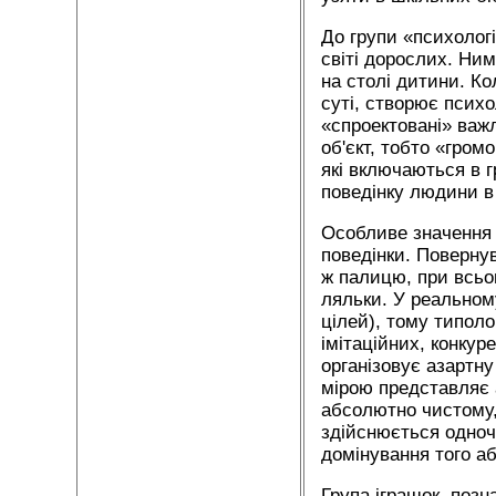
До групи «психологі
світі дорослих. Ним
на столі дитини. Кол
суті, створює психо
«спроектовані» важл
об'єкт, тобто «гром
які включаються в г
поведінку людини в
Особливе значення 
поведінки. Поверну
ж палицю, при всьо
ляльки. У реальном
цілей), тому типоло
імітаційних, конкур
організовує азартну
мірою представляє а
абсолютно чистому, 
здійснюється одноч
домінування того аб
Група іграшок, позн