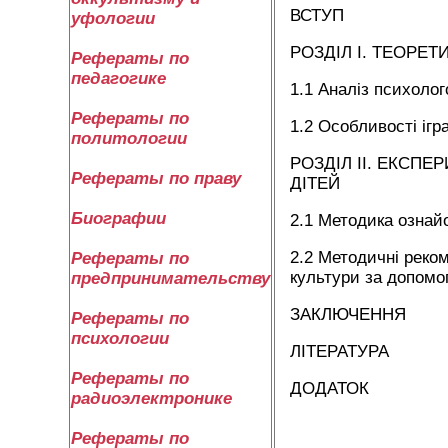
ВСТУП
уфологии
РОЗДІЛ I. ТЕОРЕТ
Рефераты по
педагогике
1.1 Аналіз психолог
Рефераты по
1.2 Особливості ігр
политологии
РОЗДІЛ II. ЕКСП
Рефераты по праву
ДІТЕЙ
Биографии
2.1 Методика ознайо
2.2 Методичні реком
Рефераты по
культури за допомог
предпринимательству
ЗАКЛЮЧЕННЯ
Рефераты по
психологии
ЛІТЕРАТУРА
Рефераты по
ДОДАТОК
радиоэлектронике
Рефераты по