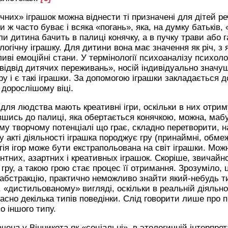
чних» іграшок можна віднести ті призначені для дітей речі
и ж часто буває і всяка «погань», яка, на думку батьків,
и дитина бачить в палиці конячку, а в пучку трави або га
логічну іграшку. Для дитини вона має значення як річ, з я
иві емоційні стани. У термінології психоаналізу психоло
овідвід дитячих переживань», носій індивідуально значущ
ру і є такі іграшки. За допомогою іграшки закладається 
 дорослішому віці.
для людства мають креативні ігри, оскільки в них отрим
вшись до палиці, яка обертається конячкою, можна, маб
му творчому потенціалі що грає, складно перетворити, н
у акті діяльності іграшка породжує гру (принаймні, обм
гія ігор може бути екстрапольована на світ іграшки. Мож
ентних, азартних і креативных іграшок. Скоріше, звичайн
 гру, а такою грою стає процес її отримання. Зрозуміло,
бстракцію, практично неможливо знайти який-небудь тип
«дистильованому» вигляді, оскільки в реальній діяльност
асно декілька типів поведінки. Слід говорити лише про 
о іншого типу.
ачена у Вінникота як «соціальні», в этологичній інтерпрет