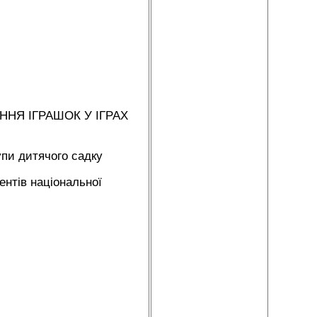
НЯ ІГРАШОК У ІГРАХ
упи дитячого садку
ентів національної