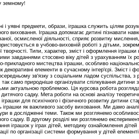
у земному!
 і уявні предмети, образи, іграшка служить цілям розум
ного виховання. Іграшка допомагає дитині пізнавати навк
аної, осмисленої діяльності, сприяє розвитку мислення, 
ристовується в учбово-виховній роботі з дітьми, зокрем
ої творчості. Типи, характер, зміст і оформлення іграшк
ми завданнями стосовно віку дітей з урахуванням їх роз
о-прикладного мистецтва іграшки, особливо національно
 декоративні елементи в сучасному інтер'єрі. Зміст і ф
середньому зв'язку з соціальним ладом суспільства, з р
 так само природніше організувати спілкування дитини з
льми актуальною проблемою. Ця курсова робота розглядає
 дитячого садку. Мета роботи на основі аналізу теоретич
іграшки для психічного і фізичного розвитку дитини ста
ь іграшки як важливого засобу виховання. Ми дамо аналі
тури в дослідженні теми. Також ми розглянемо особливості
чого садку. В другому розділі ми розглянемо експериме
ня іграшок у іграх дітей, методику ознайомлення дітей 
ції по організації системи формування у дітей елементі