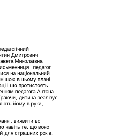
педагогічний і
янтин Дмитрович
авета Миколаївна
исьменниця і педагог
лися на національний
ннішою в цьому плані
ці і що протистоять
енням педагога Антона
Граючи, дитина реалізує
пляють йому в руки,
анні, виявити всі
о навіть те, що воно
ий для страшних років,