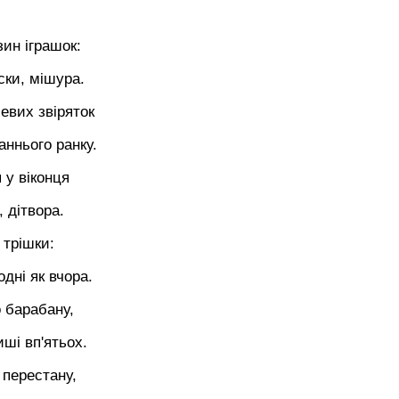
зин іграшок:
ски, мішура.
евих звіряток
аннього ранку.
 у віконця
, дітвора.
 трішки:
одні як вчора.
 барабану,
ші вп'ятьох.
 перестану,