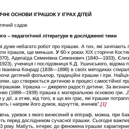
ИЧНІ ОСНОВИ ІГРАШОК У ІГРАХ ДІТЕЙ
итячий садок
го – педагогічної літератури в дослідженні теми
і дуже небагато робот про іграшки. А тих, які зачіпають 
кти іграшок, ще меньше.
У
60-х роках XIX сторіччя Кост
70), Аделаїда Семенівна Симонович (1840—1933), Єлиз
923), учениця і послідовниця К.Д. Ушинського, відома п
я Іванівна Конраді (1838—1898) в своїх методиках спира
ючи дитячий фольклор, традиційні іграшки і ігри. Найці
лки, що створюється дитиною в процесі самостійної пра
грашкам. Іграшка — джерело радості дитини. За визнач
ко (1888—1939) іграшка є матеріальною основою гри. „
 у дії, а отже, від того, в що він грає, які іграшки потра
ить і напрям його думок, відчуттів, вчинків”.
[1]
віча, уривок з якого винесений в епіграф, можна, при баж
ть перед дослідником сучасної іграшки. Сьогодні важлив
13 року. Мабуть, інтерес до феномена іграшки характерн