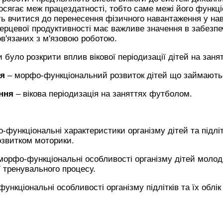
 досягає меж працездатності, тобто саме межі його функ
ть вчитися до перенесення фізичного навантаження у н
серцевої продуктивності має важливе значення в забезпе
ов'язаних з м'язовою роботою.
 було розкрити вплив вікової періодизації дітей на зан
ня
– морфо-функціональний розвиток дітей що займают
ння
– вікова періодизація на заняттях футболом.
функціональні характеристики організму дітей та підлітк
звитком моторики.
морфо-функціональні особливості організму дітей молодш
ії тренувального процесу.
нкціональні особливості організму підлітків та їх облі