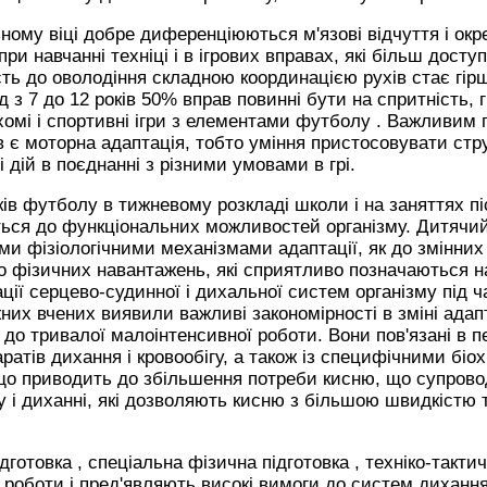
ому віці добре диференціюються м'язові відчуття і окре
ри навчанні техніці і в ігрових вправах, які більш доступ
ість до оволодіння складною координацією рухів стає гірше
од з 7 до 12 років 50% вправ повинні бути на спритність, 
ухомі і спортивні ігри з елементами футболу . Важливим
в є моторна адаптація, тобто уміння пристосовувати стр
і дій в поєднанні з різними умовами в грі.
ів футболу в тижневому розкладі школи і на заняттях пі
ься до функціональних можливостей організму. Дитячий
и фізіологічними механізмами адаптації, як до змінних
до фізичних навантажень, які сприятливо позначаються 
ації серцево-судинної і дихальної систем організму під 
іжних вчених виявили важливі закономірності в зміні ад
у до тривалої малоінтенсивної роботи. Вони пов'язані в п
атів дихання і кровообігу, а також із специфічними біо
 що приводить до збільшення потреби кисню, що супров
у і диханні, які дозволяють кисню з більшою швидкістю 
дготовка , спеціальна фізична підготовка , техніко-такти
 роботи і пред'являють високі вимоги до систем дихання 