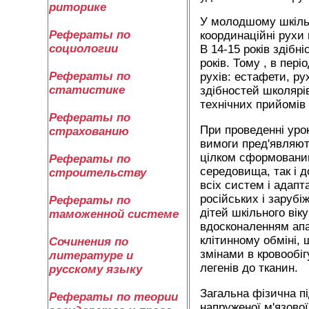
риторике
У молодшому шкільн
Рефераты по
координаційні рухи п
социологии
В 14-15 років здібн
років. Тому , в пері
Рефераты по
рухів: естафети, р
статистике
здібностей школярі
технічних прийомів 
Рефераты по
При проведенні урок
страхованию
вимоги пред'являют
цілком сформованим
Рефераты по
середовища, так і 
строительству
всіх систем і адапт
російських і заруб
Рефераты по
дітей шкільного вік
таможенной системе
вдосконаленням апар
клітинному обміні,
Сочинения по
змінами в кровообіг
литературе и
легенів до тканин.
русскому языку
Загальна фізична пі
Рефераты по теории
напруженої м'язової