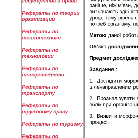
государства и права
раніше, ніж м'язи,
визначають здібніс
Рефераты по теории
уроці, тому рівень 
организации
потреб організму, п
Рефераты по
Метою
даної роботи
теплотехнике
Об’єкт досліджен
Рефераты по
технологии
Предмет дослідже
Рефераты по
Завдання :
товароведению
1. Дослідити морфо-
ціленаправленим ро
Рефераты по
транспорту
2. Проаналізувати 
облік при організац
Рефераты по
трудовому праву
3. Виявити морфо-фу
процесі.
Рефераты по туризму
Рефераты по