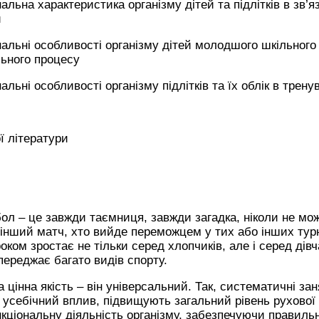
льна характеристика організму дітей та підлітків в зв’
и
льні особливості організму дітей молодшого шкільного в
льного процесу
льні особливості організму підлітків та їх облік в трен
ї літератури
бол – це завжди таємниця, завжди загадка, ніколи не мож
 інший матч, хто вийде переможцем у тих або інших турн
ком зростає не тільки серед хлопчиків, але і серед дівча
переджає багато видів спорту.
 цінна якість – він універсальний. Так, систематичні з
 усебічний вплив, підвищують загальний рівень рухової 
ціональну діяльність організму, забезпечуючи правиль