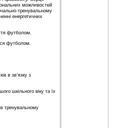
ціональних можливостей
авчально-тренувальному
ченні енергетичних
яття футболом.
ься футболом.
ів в зв’язку з
ого шкільного віку та їх
к в тренувальному