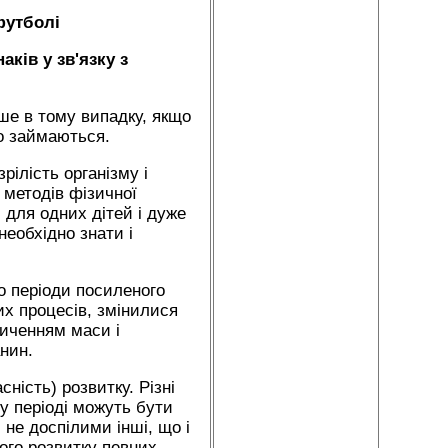
футболі
ків у зв'язку з
ше в тому випадку, якщо
що займаються.
рілість організму і
 методів фізичної
 для одних дітей і дуже
необхідно знати і
що періоди посиленого
их процесів, змінилися
иченням маси і
нин.
ність) розвитку. Різні
у періоді можуть бути
 не доспілими інші, що і
ого розвитку певних