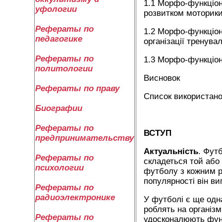
1.1 Морфо-функціона
уфологии
розвитком моторик
Рефераты по
1.2 Морфо-функціона
педагогике
організації тренува
Рефераты по
1.3 Морфо-функціона
политологии
Висновок
Рефераты по праву
Список використано
Биографии
Рефераты по
ВСТУП
предпринимательству
Актуальність
. Фут
Рефераты по
складеться той або
психологии
футболу з кожним ро
популярності він ви
Рефераты по
радиоэлектронике
У футболі є ще одна
роблять на організм
Рефераты по
удосконалюють функ