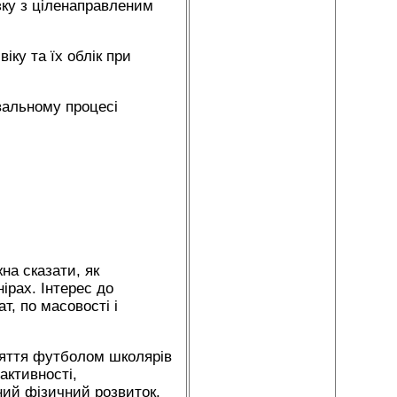
язку з ціленаправленим
іку та їх облік при
увальному процесі
на сказати, як
ірах. Інтерес до
т, по масовості і
аняття футболом школярів
активності,
ний фізичний розвиток.