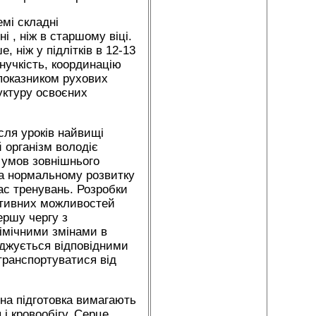
мі складні
ні , ніж в старшому віці.
, ніж у підлітків в 12-13
гнучкість, координацію
 показником рухових
уктуру освоєних
сля уроків найвищі
 організм володіє
 умов зовнішнього
на нормальному розвитку
час тренувань. Розробки
аптивних можливостей
ершу чергу з
хімічними змінами в
оджується відповідними
транспортуватися від
чна підготовка вимагають
і кровообігу. Серце