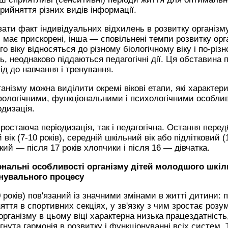
рийняття різних видів інформації.
вати факт індивідуальних відхилень в розвитку організм
 має прискорені, інша — сповільнені темпи розвитку орга
го віку відносяться до різному біологічному віку і по-різ
ь, неоднаково піддаються педагогічні дії. Ця обставина
ід до навчання і тренування.
ганізму можна виділити окремі вікові етапи, які характе
логічними, функціональними і психологічними особливо
одизація.
зростаюча періодизація, так і педагогічна. Остання передб
ік (7-10 років), середній шкільний вік або підлітковий (1
ький — після 17 років хлопчики і після 16 — дівчатка.
нальні особливості організму дітей молодшого шкільн
енувального процесу
0 років) пов'язаний із значними змінами в житті дитини:
няття в спортивних секціях, у зв'язку з чим зростає розу
організму в цьому віці характерна низька працездатніст
гнута гармонія в розвитку і функціонуванні всіх систем.