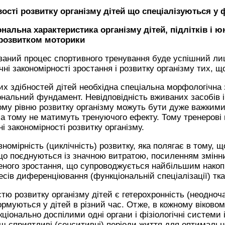
ості розвитку організму дітей що спеціалізуються у 
альна характеристика організму дітей, підлітків і юна
розвитком моторики
ваний процес спортивного тренування буде успішний ли
ічні закономірності зростання і розвитку організму тих, 
х здібностей дітей необхідна спеціальна морфологічна з
ональний фундамент. Невідповідність вживаних засобів і
ому рівню розвитку організму можуть бути дуже важкими
а тому не матимуть тренуючого ефекту. Тому тренерові 
і закономірності розвитку організму.
вномірність (циклічність) розвитку, яка полягає в тому, 
, що поєднуються із значною витратою, посиленням змінн
еного зростання, що супроводжується найбільшим накоп
сів диференціювання (функціональній спеціалізації) тка
тю розвитку організму дітей є гетерохронність (неодночас
рмуються у дітей в різний час. Отже, в кожному віковом
ціонально доспілими одні органи і фізіологічні системи і
 сприятливі (сенситивні) періоди життя для оптимальн