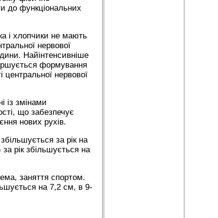
ти до функціональних
а і хлопчики не мають
нтральної нервової
юдини. Найінтенсивніше
авершується формування
і центральної нервової
ні із змінами
ості, що забезпечує
єння нових рухів.
збільшується за рік на
) за рік збільшується на
рема, заняття спортом.
ьшується на 7,2 см, в 9-