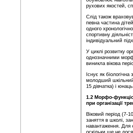
рухових якостей, сп
Слід також врахову
певна частина дітей
одного хронологічно
спортивну діяльніст
індивідуальний підх
У циклі розвитку ор
однозначними морфо
виникла вікова пері
Існує як біологічна 
молодший шкільний в
15 дівчатка) і юнац
1.2 Морфо-функціо
при організації тр
Віковий період (7-1
заняття в школі, за
навантаження. Для 
оскільки ще не дося