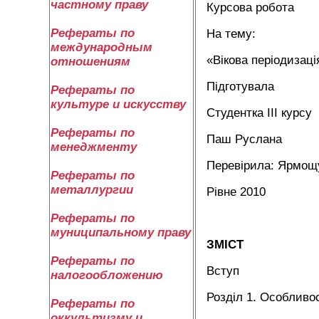
частному праву
Курсова робота
Рефераты по
На тему:
международным
«Вікова періодизац
отношениям
Підготувала
Рефераты по
культуре и искусству
Студентка ІІІ курсу
Рефераты по
Паш Руслана
менеджменту
Перевірила: Ярмощ
Рефераты по
металлургии
Рівне 2010
Рефераты по
муниципальному праву
ЗМІСТ
Рефераты по
Вступ
налогообложению
Розділ 1. Особливос
Рефераты по
оккультизму и