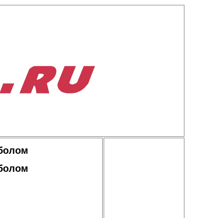
тболом
тболом