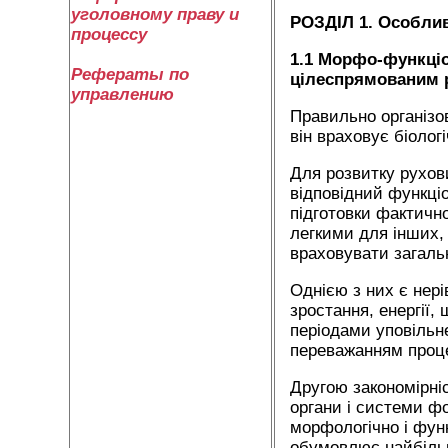
уголовному праву и
РОЗДІЛ 1. Особлив
процессу
1.1 Морфо-функціон
Рефераты по
цілеспрямованим 
управлению
Правильно організо
він враховує біолог
Для розвитку рухови
відповідний функці
підготовки фактичн
легкими для інших, 
враховувати загальн
Однією з них є нері
зростання, енергії
періодами уповільн
переважанням проце
Другою закономірніс
органи і системи фо
морфологічно і функ
обумовлює найбільш