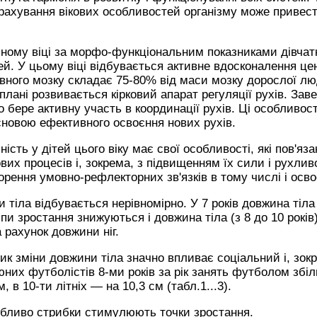
рахування вікових особливостей організму може привес
ому віці за морфо-функціональним показниками дівчатк
ей. У цьому віці відбувається активне вдосконалення це
вного мозку складає 75-80% від маси мозку дорослої л
плані розвивається кірковий апарат регуляції рухів. З
 бере активну участь в координації рухів. Ці особливост
новою ефективного освоєння нових рухів.
сть у дітей цього віку має свої особливості, які пов'яза
их процесів і, зокрема, з підвищенням їх сили і рухлив
рення умовно-рефлекторних зв'язків в тому числі і осво
тіла відбувається нерівномірно. У 7 років довжина тіла 
мпи зростання знижуються і довжина тіла (з 8 до 10 років
 рахунок довжини ніг.
ик зміни довжини тіла значно впливає соціальний і, зок
юних футболістів 8-ми років за рік занять футболом збіл
м, в 10-ти літніх — на 10,3 см (табл.1...3).
собливо стрибки стимулюють точки зростання.