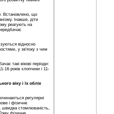
у. Встановлено, що
нізму. Інакше, діти
ному реагують на
 передбачає
ризуються відносно
стями, у зв'язку з чим
ачає такі вікові періоди:
1-16 років хлопчики і 11-
ого віку і їх облік
 починаються регулярні
мове і фізичне
ь, швидка стомлюваність,
 Тому фізичне