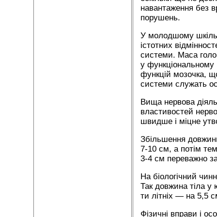
навантаження без в
порушень.
У молодшому шкільн
істотних відмінност
системи. Маса голо
у функціональному 
функцій мозочка, що
системи служать ос
Вища нервова діяльні
властивостей нервов
швидше і міцне утво
Збільшення довжини 
7-10 см, а потім те
3-4 см переважно за
На біологічний чинн
Так довжина тіла у 
ти літніх — на 5,5 с
Фізичні вправи і о