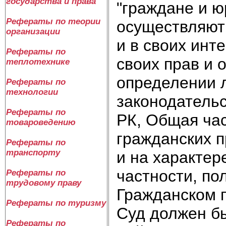
государства и права
"граждане и ю
Рефераты по теории
осуществляют 
организации
и в своих инт
Рефераты по
своих прав и 
теплотехнике
определении 
Рефераты по
технологии
законодательст
Рефераты по
РК, Общая час
товароведению
гражданских п
Рефераты по
транспорту
и на характер
частности, по
Рефераты по
трудовому праву
Гражданском 
Рефераты по туризму
Суд должен б
Рефераты по