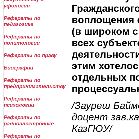
Гражданского
уфологии
воплощения 
Рефераты по
педагогике
(в широком с
Рефераты по
всех субъект
политологии
деятельности
Рефераты по праву
этим хотело
Биографии
отдельных п
Рефераты по
процессуальн
предпринимательству
Рефераты по
/Зауреш Байм
психологии
доцент зав.к
Рефераты по
радиоэлектронике
КазГЮУ/
Рефераты по