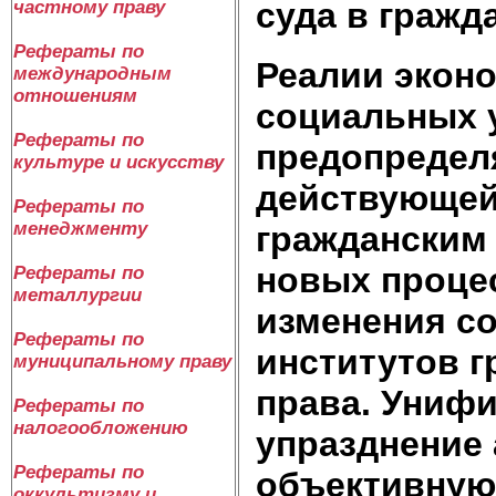
суда в гражд
частному праву
Рефераты по
Реалии эконо
международным
отношениям
социальных 
Рефераты по
предопредел
культуре и искусству
действующей
Рефераты по
менеджменту
гражданским
новых проце
Рефераты по
металлургии
изменения с
Рефераты по
институтов г
муниципальному праву
права. Унифи
Рефераты по
налогообложению
упразднение
Рефераты по
объективную 
оккультизму и