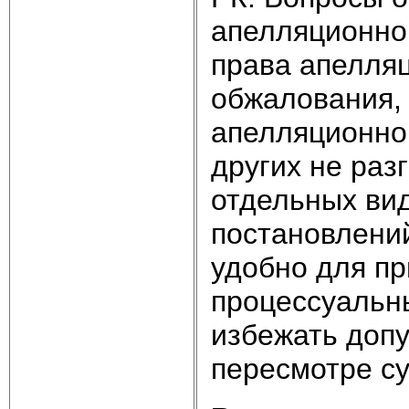
апелляционном
права апелляц
обжалования,
апелляционной
других не раз
отдельных ви
постановлени
удобно для п
процессуальны
избежать доп
пересмотре с