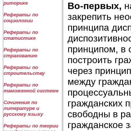
риторике
Во-первых,
н
закрепить не
Рефераты по
социологии
принципа дис
Рефераты по
диспозитивно
статистике
принципом, в 
Рефераты по
страхованию
построить гра
Рефераты по
через принцип
строительству
между гражда
Рефераты по
процессуальн
таможенной системе
гражданских п
Сочинения по
литературе и
свободны в р
русскому языку
гражданское з
Рефераты по теории