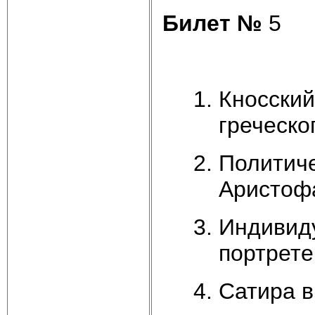
Билет №
5
Кносский
греческо
Политич
Аристоф
Индивиду
портрете
Сатира в