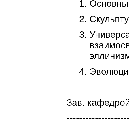
Основные
Скульпту
Универса
взаимосв
эллинизм
Эволюци
Зав. кафедро
-------------------