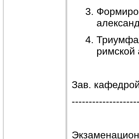
Формиро
александ
Триумфал
римской 
Зав. кафедро
-------------------
Экзаменацион