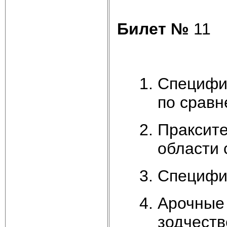
Билет №
11
Специфик
по сравн
Праксите
области 
Специфик
Арочные 
зодчеств