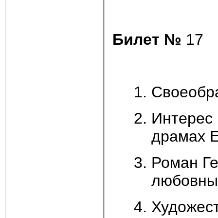
Билет №
17
Своеобра
Интерес 
драмах 
Роман Г
любовны
Художес