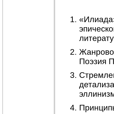
«Илиада»
эпическо
литерату
Жанровое
Поэзия 
Стремле
детализа
эллинизм
Принципы