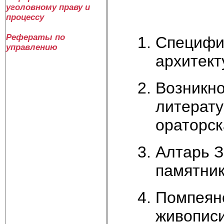
уголовному праву и
процессу
Рефераты по
Специфик
управлению
архитект
Возникно
литерату
ораторск
Алтарь З
памятник
Помпеян
живопис