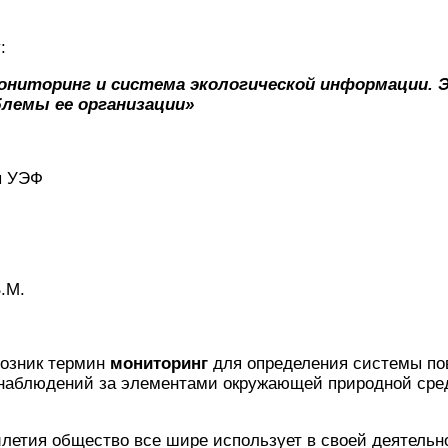
:
ониторинг и система экологической информации. 
блемы ее организации»
ы УЭФ
.М.
возник термин
мониторинг
для определения системы по
наблюдений за элементами окружающей природной сред
летия общество все шире использует в своей деятельн