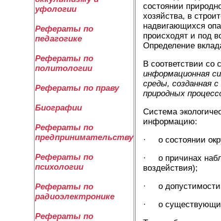
состоянии природн
уфологии
хозяйства, в строи
надвигающихся опа
Рефераты по
происходят и под в
педагогике
Определение вклад
Рефераты по
В соответствии со
политологии
информационная си
среды, созданная 
Рефераты по праву
природных процесс
Биографии
Система экологичес
информацию:
Рефераты по
предпринимательству
· о состоянии ок
Рефераты по
· о причинах наблю
психологии
воздействия);
· о допустимости и
Рефераты по
радиоэлектронике
· о существующих
Рефераты по