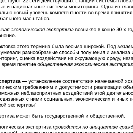
ществуют 22 сети действующих станций системы глобал
ые и национальные системы мониторинга. Одна из глав
льно новый уровень компетентности во время принятия
обального масштабов.
ная экологическая экспертиза
возникло в конце 80-х г
анение.
актовка этого термина была весьма широкой. Под
незав
умевали разнообразные способы получения и анализа
иторинг, оценка воздействия на окружающую среду, не
ее время понятие
общественная экологическая эксперти
спертиза
— установление соответствия намечаемой хоз
гическим требованиям и допустимости реализации объе
зможных неблагоприятных воздействий этой деятельно
 связанных с ними социальных, экономических и иных 
кой экспертизы”
ертиза может быть государственной и общественной.
огическая экспертиза
проводится по инициативе граж
инений), а также по инициативе органов местного сам