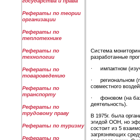
государства и права
Рефераты по теории
организации
Рефераты по
теплотехнике
Система мониторинг
Рефераты по
разработанные про
технологии
· импактном (изуч
Рефераты по
товароведению
· региональном (п
совместного воздей
Рефераты по
транспорту
· фоновом (на баз
деятельность).
Рефераты по
трудовому праву
В 1975г. была орг
эгидой ООН, но эфф
Рефераты по туризму
состоит из 5 взаим
загрязняющих среду
Рефераты по