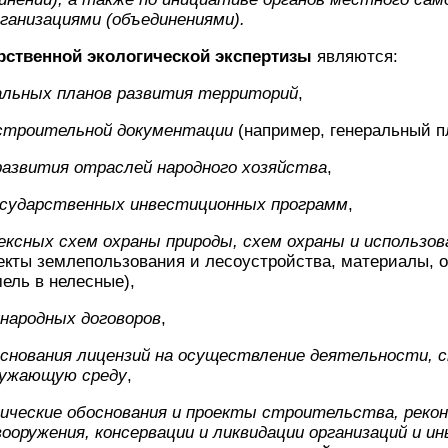
анизациями (объединениями).
рственной экологической экспертизы
являются:
альных планов развития территорий
,
остроительной документации
(например, генеральный пл
развития отраслей народного хозяйства
,
сударственных инвестиционных программ
,
ксных схем охраны природы, схем охраны и использов
роекты землепользования и лесоустройства, материалы
ель в нелесные),
народных договоров
,
снования лицензий на осуществление деятельности, с
ружающую среду
,
ические обоснования и проекты строительства, рекон
ооружения, консервации и ликвидации организаций и и