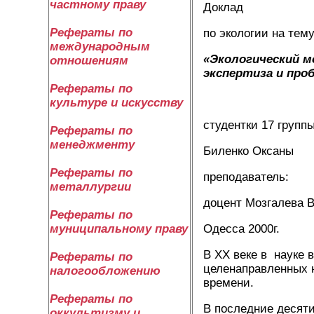
частному праву
Доклад
Рефераты по
по экологии на тему
международным
«Экологический м
отношениям
экспертиза и про
Рефераты по
культуре и искусству
студентки 17 групп
Рефераты по
менеджменту
Биленко Оксаны
Рефераты по
преподаватель:
металлургии
доцент Мозгалева В
Рефераты по
Одесса 2000г.
муниципальному праву
В ХХ веке в науке 
Рефераты по
целенаправленных 
налогообложению
времени.
Рефераты по
В последние десяти
оккультизму и