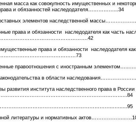
енная масса как совокупность имущественных и некото
права и обязанностей наследодателя……………...34
ставных элементов наследственной массы………………
 права и обязанности наследодателя как часть нас
……………………………………………….42
ественные права и обязанности наследодателя как 
…………………………………………73
венные правоотношения с иностранным элементом…...….
конодательства в области наследования………………….
развития института наследственного права в России
……………………………………………………………………...84
……………………………………………………………...….....95
анной литературы и нормативных актов………………...…1