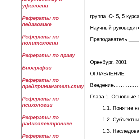
(по
уфологии
группа Ю- 5, 5 курс
Рефераты по
педагогике
Научный руководит
Рефераты по
Преподаватель ___
политологии
(по
Рефераты по праву
Оренбург, 2001
Биографии
ОГЛАВЛЕНИЕ
Рефераты по
Введение……
предпринимательству
Глава 1. Осно
Рефераты по
психологии
1.1. Понятие н
Рефераты по
1.2. Субъектный
радиоэлектронике
1.3. Наследова
Рефераты по