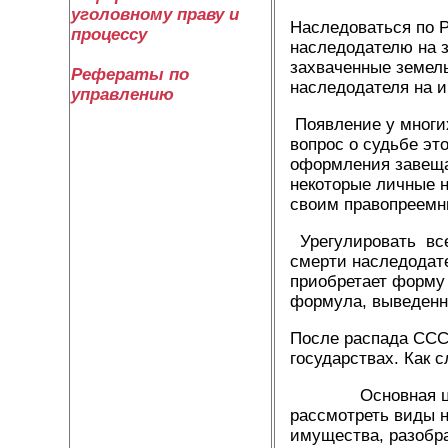
уголовному праву и
Наследоваться по 
процессу
наследодателю на 
захваченные земель
Рефераты по
наследодателя на 
управлению
Появление у многи
вопрос о судьбе эт
оформления завеща
некоторые личные н
своим правопреемн
Урегулировать все
смерти наследодате
приобретает форму
формула, выведенна
После распада ССС
государствах. Как 
Основная цель на
рассмотреть виды н
имущества, разобра