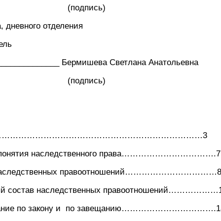
дпись)
а, дневного отделения
ель
______________ Бермишева Светлана Анатольевна
дпись)
………………………………………………………………………3
вные понятия наследственного права………………
аследственных правоотношений……………………………
 состав наследственных правоотношений………………
ние по закону и по завещанию…………………………….1