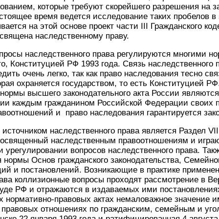
ованием, которые требуют скорейшего разрешения на з
астоящее время ведется исследование таких пробелов в
ается на этой основе проект части III Гражданского коде
освящена наследственному праву.
опросы наследственного права регулируются многими н
го, Конституцией РФ 1993 года. Связь наследственного 
дить очень легко, так как право наследования тесно св
орая охраняется государством, то есть Конституцией РФ
о нормы высшего законодательного акта России являютс
ции каждым гражданином Российской Федерации своих п
авоотношений и право наследования гарантируется зак
сточником наследственного права является Раздел VII
посвященный наследственным правоотношениям и игра
 урегулировании вопросов наследственного права. Так
 нормы Основ гражданского законодательства, Семейног
ций и постановлений. Возникающие в практике примене
рава коллизионные вопросы проходят рассмотрение в В
уде РФ и отражаются в издаваемых ими постановления
 нормативно-правовых актах немаловажное значение и
 правовых отношениях по гражданским, семейным и уго
нске 22 января 1993 года и ратифицированная 4 августа 