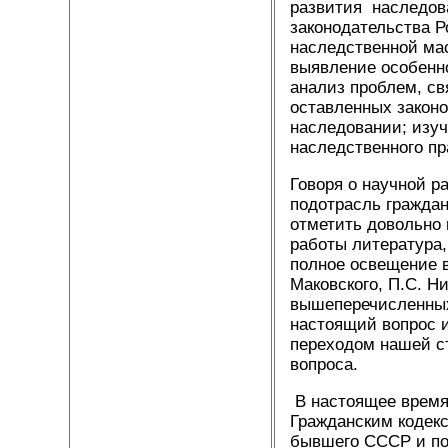
развития наследов
законодательства Р
наследственной ма
выявление особенн
анализ проблем, св
оставленных законо
наследовании; изу
наследственного пр
Говоря о научной р
подотрасль граждан
отметить довольно 
работы литература,
полное освещение в
Маковского, П.С. Н
вышеперечисленных
настоящий вопрос и
переходом нашей с
вопроса.
В настоящее время
Гражданским кодекс
бывшего СССР и по