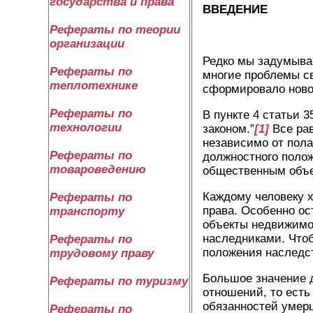
государства и права
ВВЕДЕНИЕ
Рефераты по теории
организации
Редко мы задумывае
Рефераты по
многие проблемы с
теплотехнике
сформировало новое
Рефераты по
В пункте 4 статьи 
технологии
законом.”
[1]
Все рав
независимо от пола
Рефераты по
должностного полож
товароведению
общественным объе
Каждому человеку х
Рефераты по
права. Особенно ос
транспорту
объекты недвижимо
наследниками. Чтоб
Рефераты по
положения наследст
трудовому праву
Большое значение д
Рефераты по туризму
отношений, то есть
обязанностей умер
Рефераты по