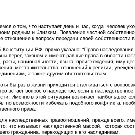
мся о том, что наступает день и час, когда человек ухо
воим родным и близким. Появление частной собственно
 отношение к вопросу передачи своей собственности в
35 Конституции РФ прямо указано: “Право наследования
ны перед законом и имеют равные права в области нас
, расы, национальности, языка, происхождения, имущес
ения, места жительства, отношений к религии, убежден
динениям, а также другим обстоятельствам.
отя бы раз в жизни приходится сталкиваться с вопроса
тро встает вопрос о наследстве, если в наследственно
сти. Именно в этой ситуации возникает наибольшее ко
ы по возможности избежать подобного конфликта, необ
венного права.
ля наследственных правоотношений, прежде всего, име
 то, что называют наследственной массой, которая сост
шего гражданина, переходящих к его наследникам.