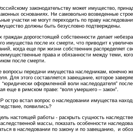
Российскому законодательству может имущество, прин
законных основаниях. Ни самовольно возведенные стро
ные участки не могут переходить по праву наследовани
имущество должны быть безусловно подтверждены.
х граждан дорогостоящей собственности делает небезр
ого имущества после их смерти, что приводит к увелич
ний, когда еще при жизни собственник распределяет с
еимущественные права и обязанности между теми, кого
иком после смерти.
 вопросы передачи имущества наследникам, конечно же
ля. Для этого составляется завещание, которое заверя
 “юридически оформленной воли наследодателя” после
я еще в римском праве: “воля умершего – закон”.
Р остро встал вопрос о наследовании имущества наход
следствие, появились?
стоящей работы - раскрыть сущность наследствен
аследственной массы, показать особенности наследова
ться в наследовании по закону и по завещанию, и обо