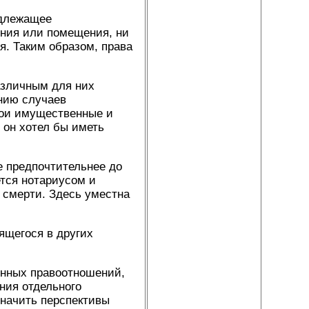
адлежащее
ения или помещения, ни
я. Таким образом, права
азличным для них
ению случаев
вои имущественные и
 он хотел бы иметь
 предпочтительнее до
ется нотариусом и
 смерти. Здесь уместна
ящегося в других
ных правоотношений,
ния отдельного
значить перспективы