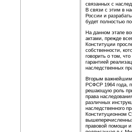
связанных с наслед
В связи с этим в н
России и разрабатыв
будет полностью п
На данном этапе в
актами, прежде все
Конституции просле
собственности, кот
говорить о том, чт
гарантией реализа
наследственных пр
Вторым важнейшим и
РСФСР 1964 года, 
решающую роль при
права наследования
различных инструк
наследственного п
Конституционном С
вышеперечисленных
правовой помощи и
подписанная в г. Ми