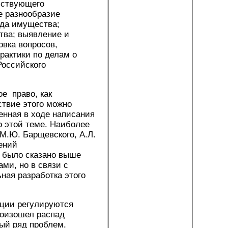
йствующего
е разнообразие
яда имущества;
тва; выявление и
вка вопросов,
рактики по делам о
Российского
е право, как
ствие этого можно
енная в ходе написания
о этой теме. Наиболее
М.Ю. Барщевского, А.Л.
дений
к было сказано выше
ми, но в связи с
ая разработка этого
ции регулируются
роизошел распад
ый ряд проблем,