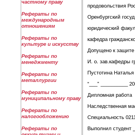
частному праву
продовольствия Ро
Рефераты по
Оренбургский госу
международным
отношениям
юридический факул
Рефераты по
кафедра гражданско
культуре и искусству
Допущено к защите
Рефераты по
И. о. зав.кафедры 
менеджменту
Пустотина Наталья
Рефераты по
металлургии
“___” __________ 2
Рефераты по
Дипломная работа
муниципальному праву
Наследственная ма
Рефераты по
налогообложению
Специальность 021
Выполнил студент 
Рефераты по
оккультизму и