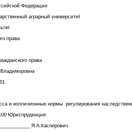
ссийской Федерации
дарственный аграрный университет
ьтет
го права
гражданского права
 Владиморовна
001
сса и коллизионные нормы регулирования наследстве
100 Юриспруденция
____________ Я.А.Касперович