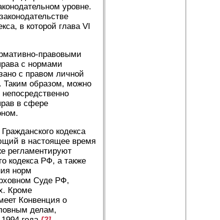
аконодательном уровне.
 законодательстве
кса, в которой глава VI
ормативно-правовыми
права с нормами
язано с правом личной
. Таким образом, можно
я непосредственно
рав в сфере
оном.
 Гражданского кодекса
ющий в настоящее время
же регламентируют
о кодекса РФ, а также
ния норм
ерховном Суде РФ,
х. Кроме
меет Конвенция о
ловным делам,
1994 года.
[2]