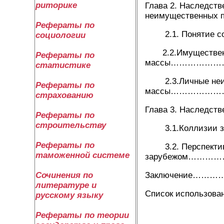
риторике
Глава 2. Наследств
неимущественных 
Рефераты по
2.1. Понятие со
социологии
2.2.Имущественные
Рефераты по
массы……………
статистике
2.3.Личные неимущ
Рефераты по
массы……………
страхованию
Глава 3. Наследст
Рефераты по
строительству
3.1.Коллизии за
Рефераты по
3.2. Перспективы 
таможенной системе
зарубежом……
Заключение……
Сочинения по
литературе и
Список использов
русскому языку
Рефераты по теории