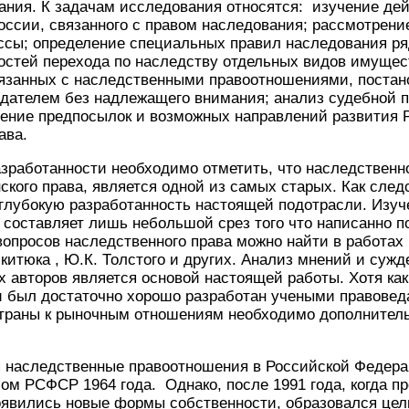
ания. К задачам исследования относятся: изучение де
оссии, связанного с правом наследования; рассмотрени
ссы; определение специальных правил наследования р
остей перехода по наследству отдельных видов имущес
язанных с наследственными правоотношениями, постано
дателем без надлежащего внимания; анализ судебной п
чение предпосылок и возможных направлений развития 
ава.
азработанности необходимо отметить, что наследственно
ского права, является одной из самых старых. Как след
глубокую разработанность настоящей подотрасли. Изуч
 составляет лишь небольшой срез того что написанно п
опросов наследственного права можно найти в работах 
икитюка , Ю.К. Толстого и других. Анализ мнений и суж
 авторов является основой настоящей работы. Хотя ка
 был достаточно хорошо разработан учеными правоведа
траны к рыночным отношениям необходимо дополнительн
 наследственные правоотношения в Российской Федера
ом РСФСР 1964 года. Однако, после 1991 года, когда п
явились новые формы собственности, образовался цел