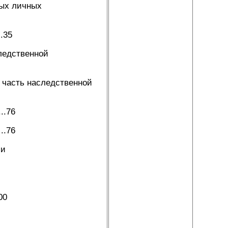
рых личных
.35
ледственной
часть наследственной
..76
.76
 и
00