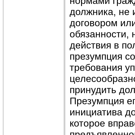
нормами граж
должника, не
договором ил
обязанности,
действия в по
презумпция с
требования уп
целесообразно
принудить до
Презумпция ег
инициатива до
которое вправ
предъявленног