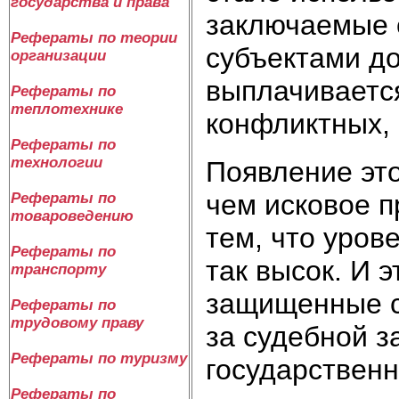
государства и права
заключаемые 
Рефераты по теории
субъектами до
организации
выплачивается
Рефераты по
теплотехнике
конфликтных, 
Рефераты по
технологии
Появление эт
чем исковое п
Рефераты по
товароведению
тем, что уров
Рефераты по
так высок. И э
транспорту
защищенные с
Рефераты по
трудовому праву
за судебной з
Рефераты по туризму
государствен
Рефераты по