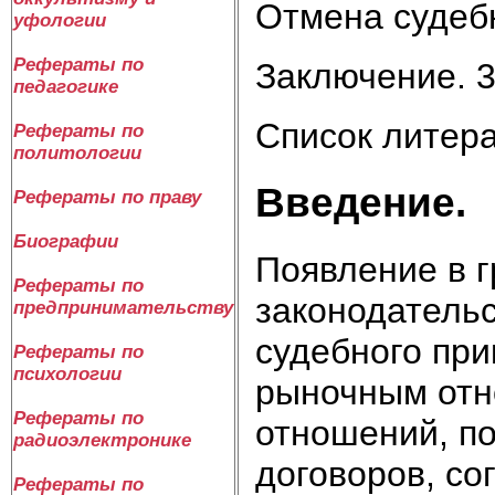
Отмена судебн
уфологии
Рефераты по
Заключение. 
педагогике
Список литера
Рефераты по
политологии
Введение.
Рефераты по праву
Биографии
Появление в 
Рефераты по
законодательс
предпринимательству
судебного при
Рефераты по
психологии
рыночным отн
Рефераты по
отношений, п
радиоэлектронике
договоров, со
Рефераты по