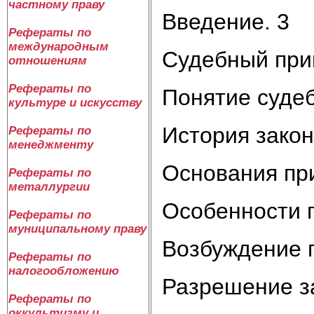
частному праву
Введение. 3
Рефераты по
международным
Судебный при
отношениям
Рефераты по
Понятие судеб
культуре и искусству
История закон
Рефераты по
менеджменту
Основания при
Рефераты по
металлургии
Особенности п
Рефераты по
муниципальному праву
Возбуждение п
Рефераты по
налогообложению
Разрешение за
Рефераты по
оккультизму и