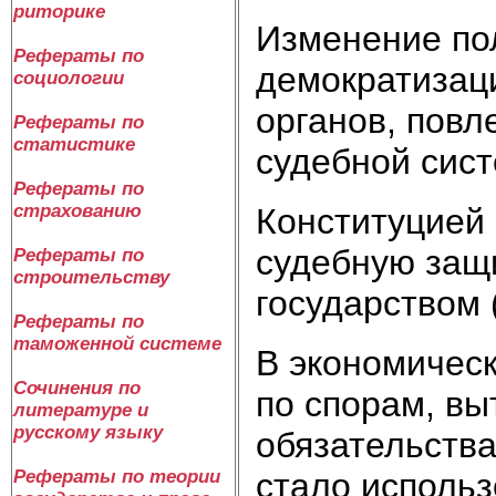
риторике
Изменение пол
Рефераты по
демократизац
социологии
органов, повл
Рефераты по
статистике
судебной сист
Рефераты по
страхованию
Конституцией 
судебную защи
Рефераты по
строительству
государством 
Рефераты по
таможенной системе
В экономическ
Сочинения по
по спорам, в
литературе и
русскому языку
обязательства
Рефераты по теории
стало использо