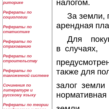
налогом.
риторике
Рефераты по
За земли, п
социологии
арендная пла
Рефераты по
статистике
Для покупк
Рефераты по
в случаях,
страхованию
Рефераты по
предусмотре
строительству
также для по
Рефераты по
таможенной системе
залог земли 
Сочинения по
литературе и
нормативная
русскому языку
Рефераты по теории
земли.