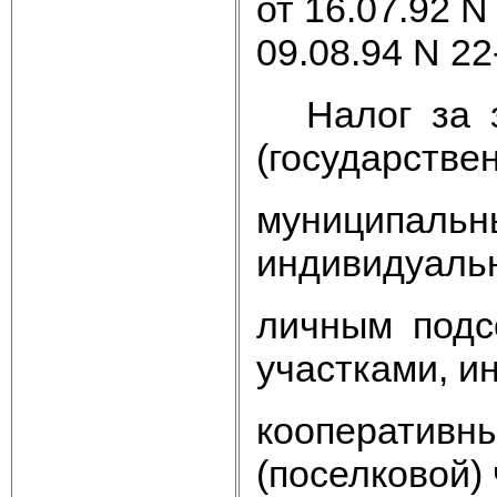
от 16.07.92 N
09.08.94 N 22
Налог за з
(государстве
муниципальн
индивидуальн
личным подс
участками, и
кооперативн
(поселковой) 