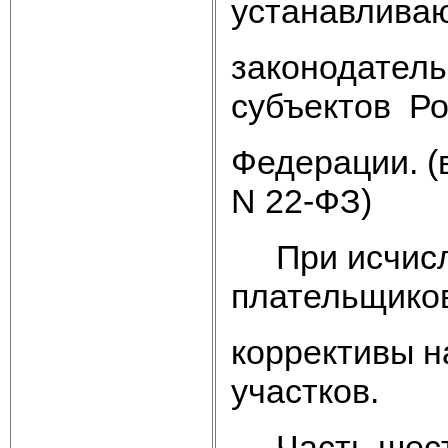
устанавлива
законодател
субъектов Ро
Федерации. (
N 22-ФЗ)
При исчисле
плательщиков
коррективы н
участков.
Часть шеста