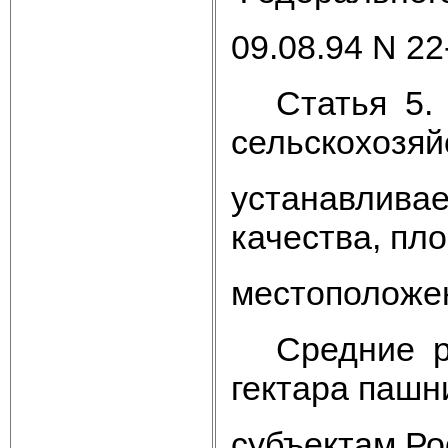
09.08.94 N 22
Статья 5. 
сельскохозя
устанавливае
качества, пл
местоположе
Средние ра
гектара пашн
субъектам Ро