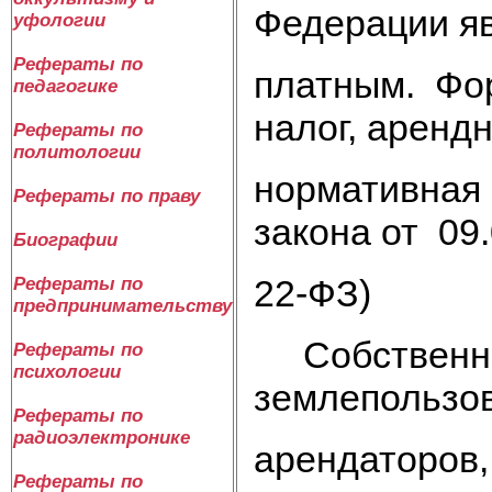
Федерации я
уфологии
Рефераты по
платным. Фо
педагогике
налог, арендн
Рефераты по
политологии
нормативная 
Рефераты по праву
закона от 09
Биографии
22-ФЗ)
Рефераты по
предпринимательству
Собственни
Рефераты по
психологии
землепользов
Рефераты по
радиоэлектронике
арендаторов
Рефераты по