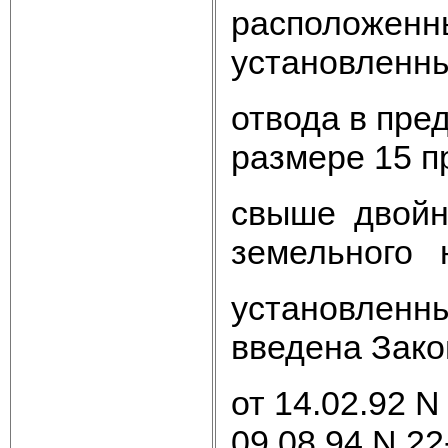
расположенн
установленны
отвода в пре
размере 15 п
свыше двой
земельного н
установленны
введена Зак
от 14.02.92 N
09.08.94 N 22