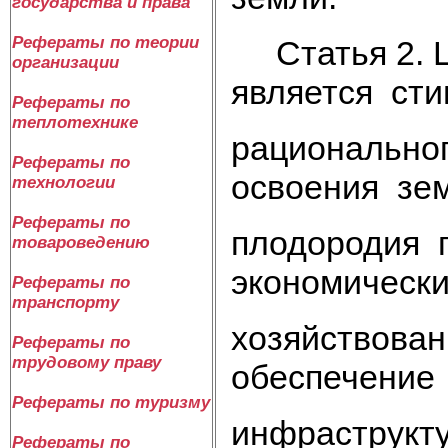
государства и права
Рефераты по теории
Статья 2. Ц
организации
является ст
Рефераты по
теплотехнике
рационально
Рефераты по
освоения зе
технологии
Рефераты по
плодородия 
товароведению
экономическ
Рефераты по
транспорту
хозяйствован
Рефераты по
трудовому праву
обеспечение
Рефераты по туризму
инфраструкту
Рефераты по