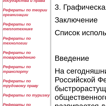
государства и права
3. Графическа
Рефераты по теории
организации
Заключение
Рефераты по
теплотехнике
Список испол
Рефераты по
технологии
Рефераты по
Введение
товароведению
Рефераты по
На сегодняшни
транспорту
Российской Ф
Рефераты по
трудовому праву
быстрорастущ
общественного
Рефераты по туризму
развивается д
Рефераты по