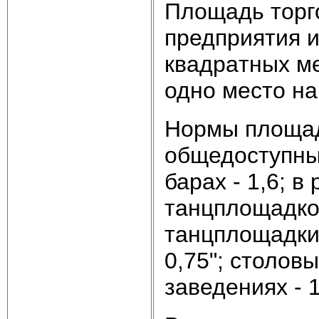
Площадь торг
предприятия и
квaдpaтных м
одно место на
Нормы площади
общедоступных
барах - 1,6; в
танцплощадкой
танцплощадки 
0,75"; столов
заведениях - 