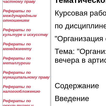
частному праву
Курсовая раб
Рефераты по
международным
отношениям
по дисциплин
Рефераты по
культуре и искусству
"Организация
Рефераты по
менеджменту
Тема: "Органи
вечера в арти
Рефераты по
металлургии
Рефераты по
муниципальному праву
Содержание
Рефераты по
налогообложению
Введение
Рефераты по
оккультизму и