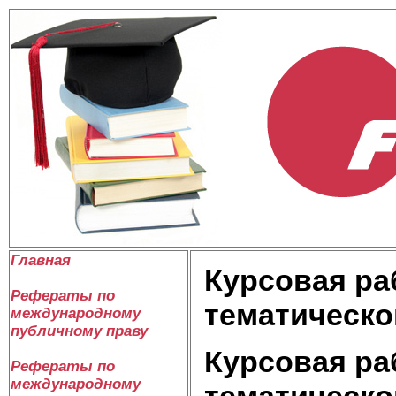
Главная
Курсовая ра
Рефераты по
тематическо
международному
публичному праву
Курсовая ра
Рефераты по
международному
тематическо