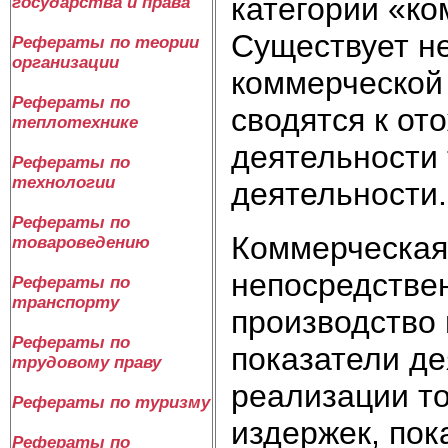
категории «ко
государства и права
Существует н
Рефераты по теории
организации
коммерческой 
Рефераты по
сводятся к о
теплотехнике
деятельности 
Рефераты по
технологии
деятельности.
Рефераты по
Коммерческая
товароведению
непосредстве
Рефераты по
транспорту
производство 
Рефераты по
показатели де
трудовому праву
реализации то
Рефераты по туризму
издержек, пок
Рефераты по