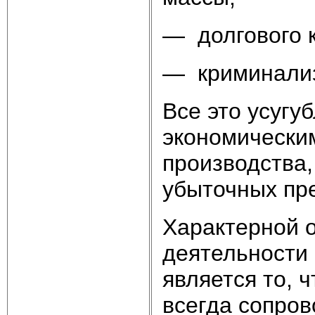
— долгового к
— криминализ
Все это усуг
экономически
производства,
убыточных пр
Характерной 
деятельности
является то, 
всегда сопро