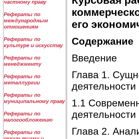
частному праву
коммерческо
Рефераты по
международным
его экономи
отношениям
Содержание
Рефераты по
культуре и искусству
Введение
Рефераты по
менеджменту
Глава 1. Сущн
Рефераты по
металлургии
деятельности
Рефераты по
1.1 Современ
муниципальному праву
деятельности
Рефераты по
налогообложению
Глава 2. Ана
Рефераты по
оккультизму и