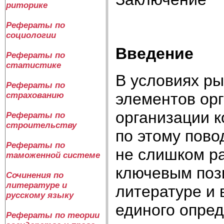
риторике
Рефераты по
социологии
Введение
Рефераты по
статистике
В условиях р
Рефераты по
элементов орг
страхованию
организации 
Рефераты по
строительству
по этому пово
Рефераты по
не слишком ра
таможенной системе
ключевым поз
Сочинения по
литературе и
литературе и 
русскому языку
единого опре
Рефераты по теории