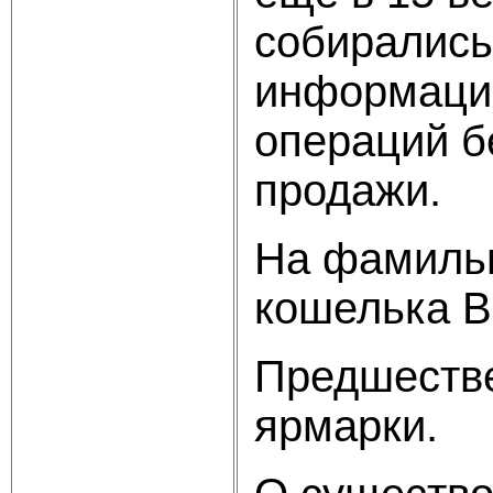
собирались
информацие
операций б
продажи.
На фамильн
кошелька B
Предшестве
ярмарки.