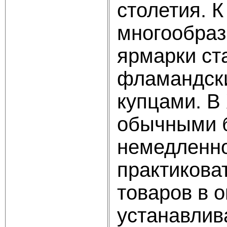
столетия. К
многообраз
ярмарки ст
фламандски
купцами. В
обычными б
немедленно
практикова
товаров в 
устанавлив