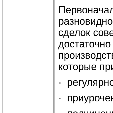
Первоначал
разновидно
сделок сов
достаточно
производст
которые пр
· регулярн
· приуроче