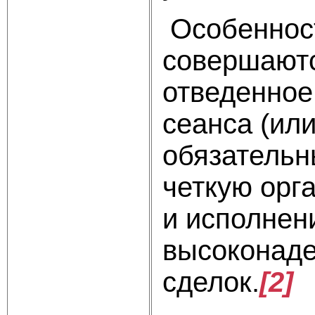
Особенност
совершаются
отведенное
сеанса (ил
обязательн
четкую орг
и исполнен
высоконаде
сделок.
[2]