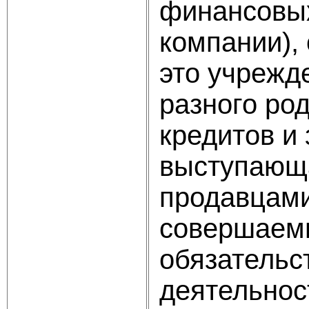
финансовых
компании),
это учрежд
разного ро
кредитов и 
выступающа
продавцами
совершаемы
обязательс
деятельнос