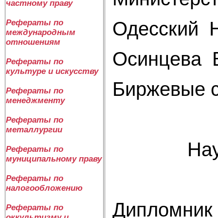
частному праву
Одесский 
Рефераты по
международным
отношениям
Осинцева 
Рефераты по
культуре и искусству
Биржевые 
Рефераты по
менеджменту
Специ
Рефераты по
металлургии
Научный
Рефераты по
муниципальному праву
К Ю Н 
Рефераты по
налогообложению
Дипломник
Рефераты по
оккультизму и