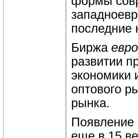
формы совр
западноевр
последние 
Биржа
евро
развитии п
экономики 
оптового р
рынка.
Появление 
еще в 15 в