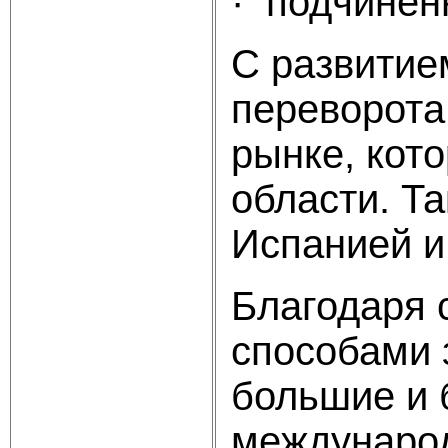
· подчинен
С развитие
переворота
рынке, кот
области. Т
Испанией и
Благодаря 
способами 
большие и 
международ