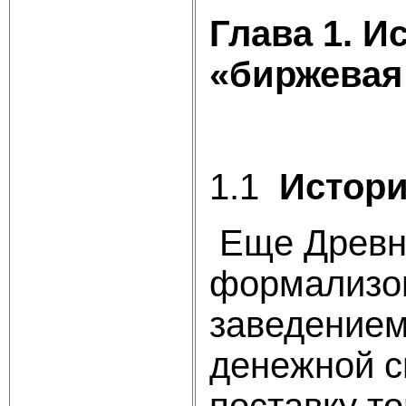
Глава 1. И
«биржевая
1.1
Истори
Еще Древня
формализов
заведением
денежной с
поставку т