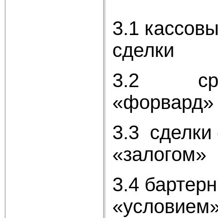
3.1 кассовы
сде
3.2 сроч
«фо
3.3 сделки 
«з
3.4 бартерн
«усл