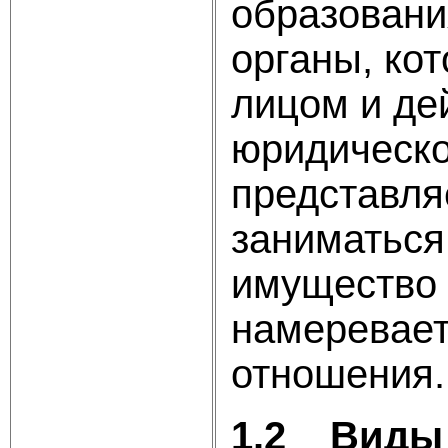
образовани
органы, ко
лицом и дей
юридическог
представля
заниматься,
имущество и
намеревает
отношения.
1.2
Виды