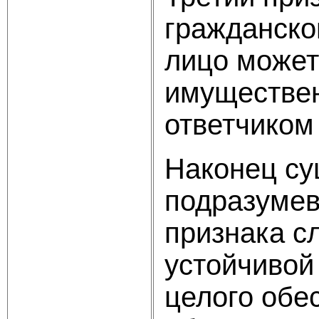
гражданско
лицо может
имуществен
ответчиком 
Наконец су
подразумева
признака с
устойчивой
целого обе