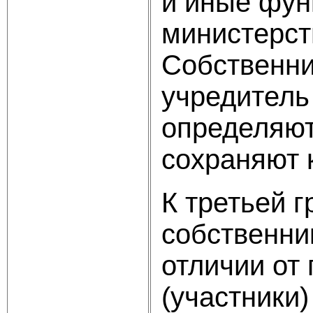
и иные фун
министерств
Собственни
учредитель 
определяют
сохраняют 
К третьей 
собственни
отличии от 
(участники