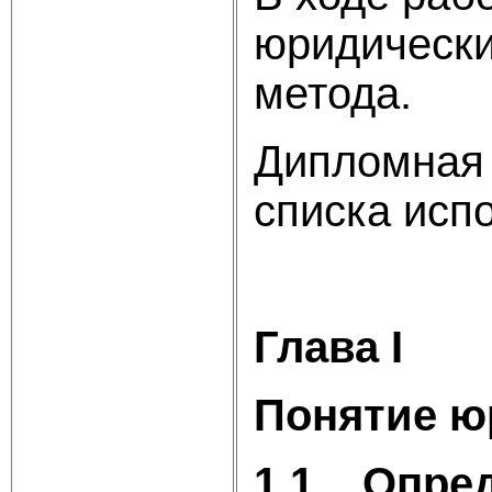
юридическ
метода.
Дипломная 
списка исп
Глава I
Понятие ю
1.1
Опред