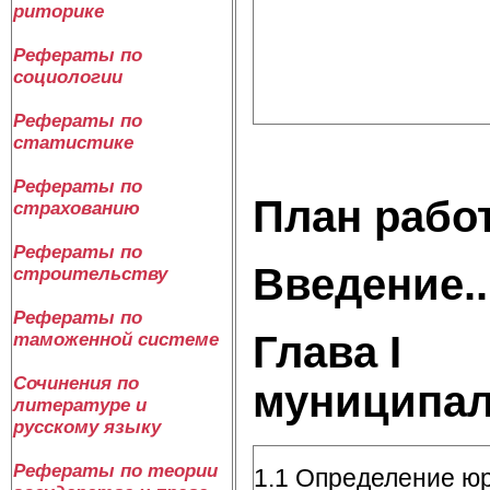
риторике
Рефераты по
социологии
Рефераты по
статистике
Рефераты по
План рабо
страхованию
Рефераты по
Введение..........
строительству
Рефераты по
Глава
I
Пон
таможенной системе
Сочинения по
муниципал
литературе и
русскому языку
Рефераты по теории
1.1 Определение ю