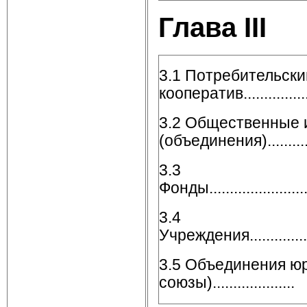
Глава
III
Не
3.1 Потребительски
кооператив.....................
3.2 Общественные 
(объединения)..........
3.3
Фонды............................
3.4
Учреждения......................
3.5 Объединения юр
союзы)....................