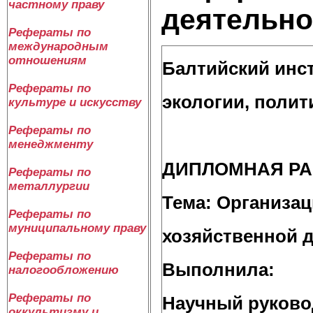
частному праву
деятельно
Рефераты по
международным
отношениям
Балтийский инс
Рефераты по
экологии,
полит
культуре и искусству
Рефераты по
менеджменту
ДИПЛОМНАЯ РА
Рефераты по
металлургии
Тема:
Организа
Рефераты по
муниципальному праву
хозяйственной 
Рефераты по
Выполнил
a
:
налогообложению
Рефераты по
Научный руково
оккультизму и