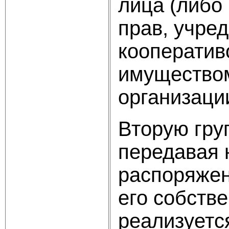
лица (либо
прав, учре
кооператив
имуществом
организации 
Вторую гру
передавая 
распоряжен
его собств
реализуетс