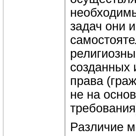
необходимы
задач они 
самостоят
религиозны
созданных 
права (граж
не на осно
требования
Различие м