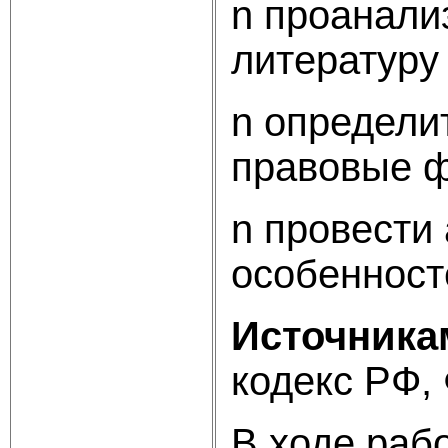
n проанали
литературу
n определи
правовые 
n провести
особенност
Источника
кодекс РФ,
В ходе раб