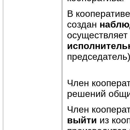
В кооперативе
создан
наблю
осуществляет
исполнитель
председатель)
Член коопера
решений общи
Член коопера
выйти
из коо