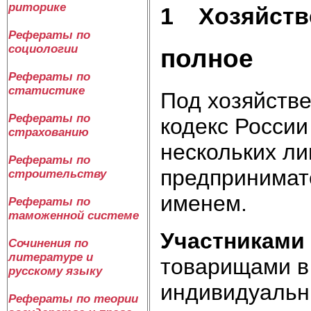
риторике
1 Хозяйств
Рефераты по
социологии
полное
Рефераты по
статистике
Под хозяйств
Рефераты по
кодекс Росси
страхованию
нескольких ли
Рефераты по
предпринимат
строительству
именем.
Рефераты по
таможенной системе
Участниками
Сочинения по
литературе и
товарищами в
русскому языку
индивидуальн
Рефераты по теории