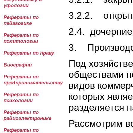
уфологии
3.2.2. откры
Рефераты по
педагогике
2.4. дочерни
Рефераты по
политологии
3. Производс
Рефераты по праву
Под хозяйств
Биографии
обществами п
Рефераты по
предпринимательству
видов коммер
которых являе
Рефераты по
психологии
разделяется н
Рефераты по
радиоэлектронике
Рассмотрим вс
Рефераты по