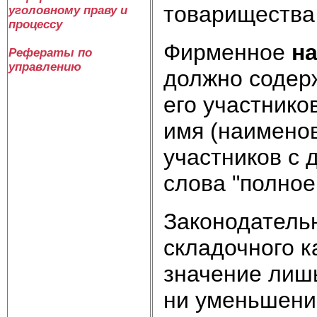
товарищества
уголовному праву и
процессу
Фирменное
н
Рефераты по
управлению
должно содер
его участнико
имя (наименов
участников с 
слова "полное
Законодатель
складочного к
значение лишь
ни уменьшении