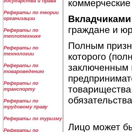
коммерческие
государства и права
Рефераты по теории
Вкладчиками
организации
граждане и юр
Рефераты по
теплотехнике
Полным призн
Рефераты по
технологии
которого (пол
заключенным 
Рефераты по
товароведению
предпринимат
Рефераты по
товарищества
транспорту
обязательств
Рефераты по
трудовому праву
Рефераты по туризму
Лицо может б
Рефераты по