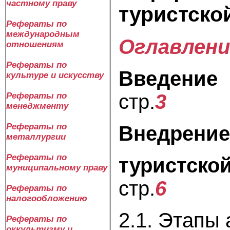
частному праву
туристско
Рефераты по
международным
Оглавлени
отношениям
Рефераты по
Введение
культуре и искусству
стр.
3
Рефераты по
менеджменту
Рефераты по
Внедрение
металлургии
Рефераты по
ту
муниципальному праву
стр.
6
Рефераты по
налогообложению
2.1. Эта
Рефераты по
оккультизму и