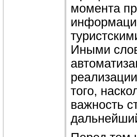
момента п
информацио
туристским
Иными слов
автоматиза
реализации 
того, наск
важность с
дальнейший