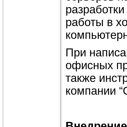
разработки
работы в х
компьютерн
При написа
офисных пр
также инст
компании “C
Внедрение