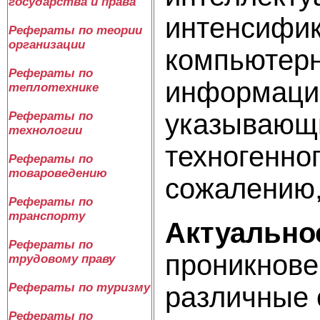
государства и права
интенсифик
Рефераты по теории
организации
компьютерн
Рефераты по
информации
теплотехнике
указывающи
Рефераты по
технологии
техногенно
Рефераты по
товароведению
сожалению, 
Рефераты по
транспорту
Актуально
Рефераты по
проникнове
трудовому праву
Рефераты по туризму
различные 
Рефераты по