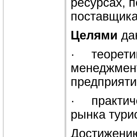
ресурсах, 
поставщика
Целями
дан
· теоретик
менеджмент
предприяти
· практиче
рынка тури
Достижению