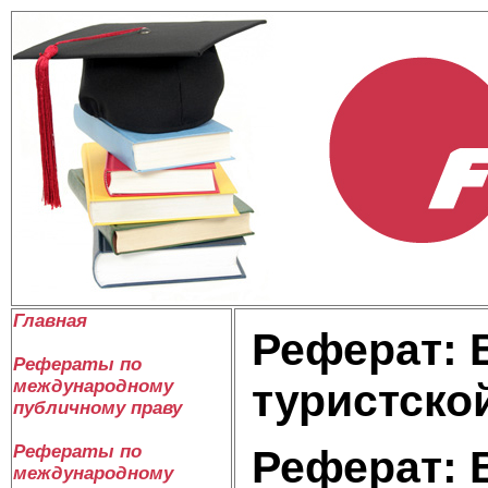
Главная
Реферат: 
Рефераты по
международному
туристско
публичному праву
Рефераты по
Реферат: 
международному