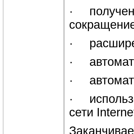
· получени
сокращение 
· расширен
· автомати
· автомати
· использо
сети Internet
Заканчивае