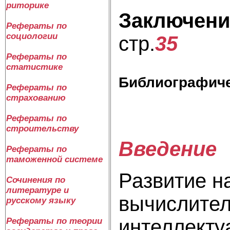
риторике
Заключени
Рефераты по
социологии
стр.
35
Рефераты по
статистике
Библиографиче
Рефераты по
страхованию
Рефераты по
строительству
Введение
Рефераты по
таможенной системе
Развитие н
Сочинения по
литературе и
вычислител
русскому языку
интеллекту
Рефераты по теории