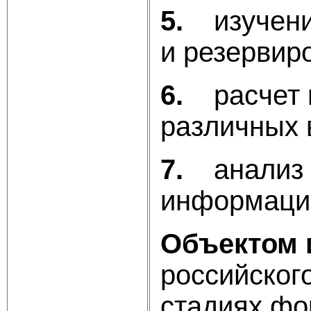
5.
изучен
и резервир
6.
расчет 
различных 
7.
анализ
информации
Объектом 
российског
стадиях фо