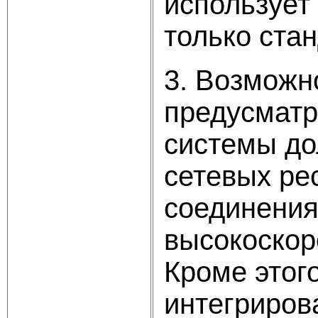
использует
только ста
3. Возможн
предусматр
системы до
сетевых ре
соединения
высокоскор
Кроме этог
интегрирова