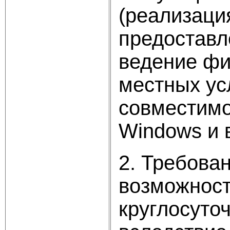
(реализаци
предоставл
ведение фин
местных ус
совместимо
Windows и в
2. Требова
возможност
круглосуто