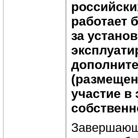
российски
работает 
за устано
эксплуати
дополните
(размещен
участие в
собственно
Завершающе