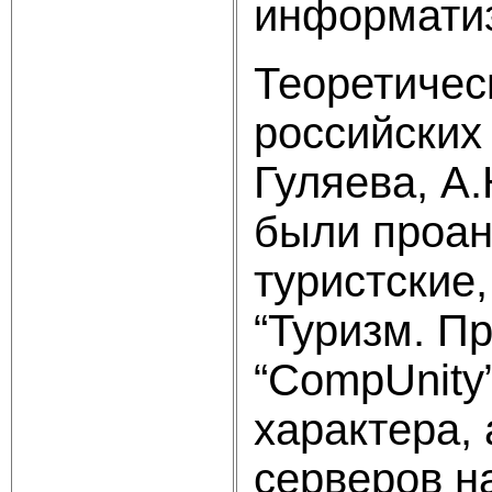
информати
Теоретиче
российских
Гуляева, А
были проан
туристские
“Туризм. Пр
“CompUnity
характера,
серверов н