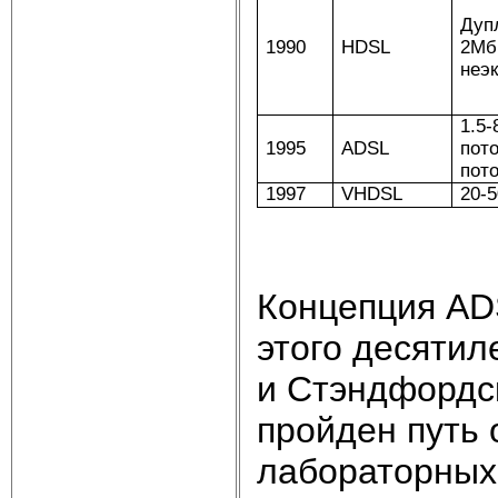
Дуп
1990
HDSL
2Мби
неэ
1.5
1995
ADSL
пот
пото
1997
VHDSL
20-
Концепция AD
этого десятил
и Стэндфордск
пройден путь 
лабораторных