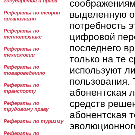
соображениям 
государства и права
выделенную о
Рефераты по теории
организации
потребность э
Рефераты по
цифровой пере
теплотехнике
последнего вр
Рефераты по
технологии
только на те 
Рефераты по
используют л
товароведению
пользования.
Рефераты по
абонентская л
транспорту
средств решен
Рефераты по
трудовому праву
абонентская т
Рефераты по туризму
эволюционного
Рефераты по