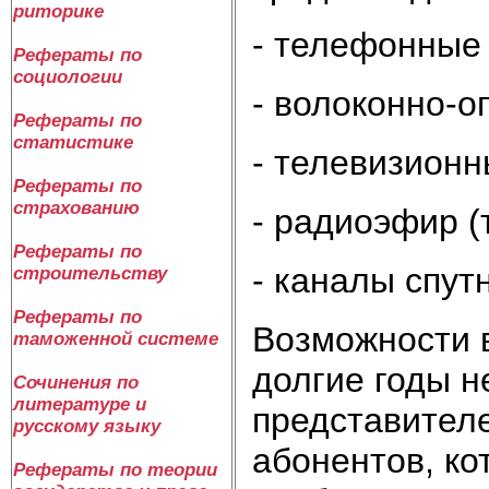
риторике
- телефонные
Рефераты по
социологии
- волоконно-о
Рефераты по
статистике
- телевизионн
Рефераты по
страхованию
- радиоэфир (т
Рефераты по
- каналы спут
строительству
Рефераты по
Возможности 
таможенной системе
долгие годы 
Сочинения по
литературе и
представителе
русскому языку
абонентов, к
Рефераты по теории