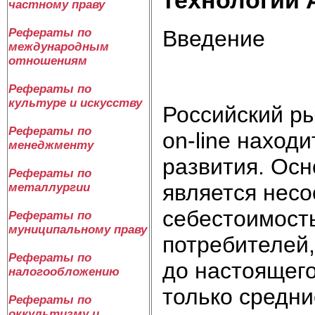
частному праву
Введение
Рефераты по
международным
отношениям
Рефераты по
культуре и искусству
Российский ры
Рефераты по
on-line наход
менеджменту
развития. Ос
Рефераты по
является нес
металлургии
себестоимост
Рефераты по
муниципальному праву
потребителей,
Рефераты по
до настоящего
налогообложению
только средни
Рефераты по
оккультизму и