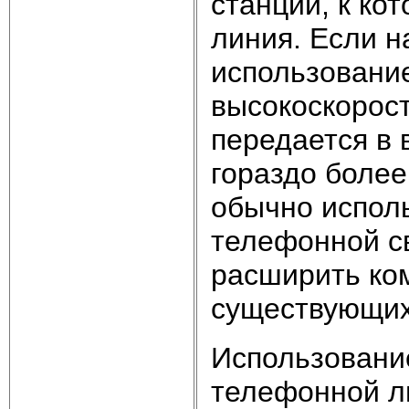
станции, к ко
линия. Если н
использовани
высокоскорос
передается в 
гораздо более
обычно испол
телефонной св
расширить ко
существующих
Использовани
телефонной л