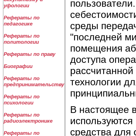
пользователи.
уфологии
себестоимост
Рефераты по
среды переда
педагогике
"последней ми
Рефераты по
политологии
помещения аб
Рефераты по праву
доступа опера
Биографии
рассчитанной 
Рефераты по
технологии дл
предпринимательству
принципиальны
Рефераты по
психологии
В настоящее 
Рефераты по
используются 
радиоэлектронике
средства для 
Рефераты по