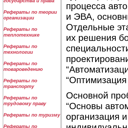
государства и права
процесса авт
Рефераты по теории
и ЭВА, основн
организации
Отдельные эт
Рефераты по
теплотехнике
их решения б
специальност
Рефераты по
технологии
проектировани
Рефераты по
“Автоматизаци
товароведению
“Оптимизация 
Рефераты по
транспорту
Основной про
Рефераты по
“Основы авто
трудовому праву
организация и
Рефераты по туризму
индивидуальн
Рефераты по