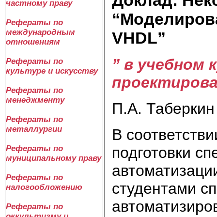
частному праву
“Моделиров
Рефераты по
международным
VHDL”
отношениям
” в учебном
Рефераты по
культуре и искусству
проектирова
Рефераты по
менеджменту
П.А. Таберкин
Рефераты по
металлургии
В соответств
подготовки сп
Рефераты по
муниципальному праву
автоматизации
Рефераты по
студентами с
налогообложению
автоматизиро
Рефераты по
оккультизму и