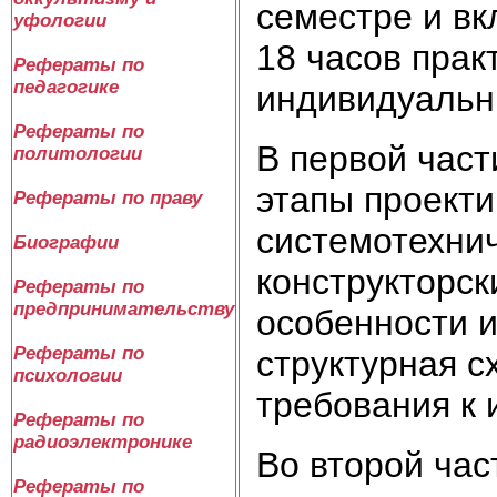
семестре и вк
уфологии
18 часов прак
Рефераты по
педагогике
индивидуальн
Рефераты по
В первой част
политологии
этапы проект
Рефераты по праву
системотехнич
Биографии
конструкторск
Рефераты по
предпринимательству
особенности 
Рефераты по
структурная 
психологии
требования к 
Рефераты по
радиоэлектронике
Во второй час
Рефераты по