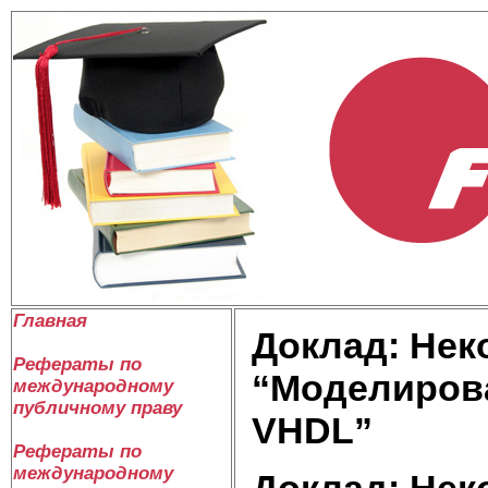
Главная
Доклад: Нек
Рефераты по
“Моделиров
международному
публичному праву
VHDL”
Рефераты по
международному
Доклад: Нек