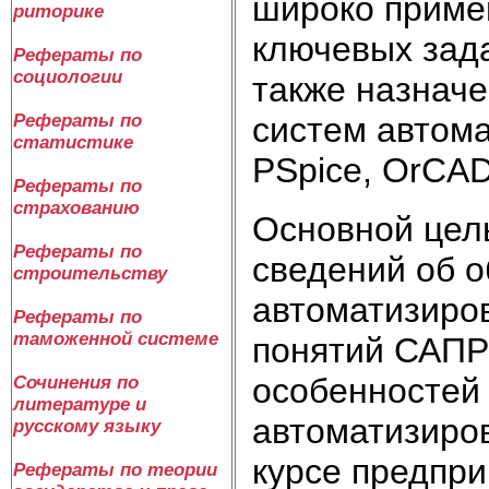
широко приме
риторике
ключевых зада
Рефераты по
социологии
также назначе
систем автома
Рефераты по
статистике
PSpice, OrCAD
Рефераты по
страхованию
Основной цел
Рефераты по
сведений об о
строительству
автоматизиро
Рефераты по
таможенной системе
понятий САПР;
особенностей
Сочинения по
литературе и
автоматизиров
русскому языку
курсе предпри
Рефераты по теории