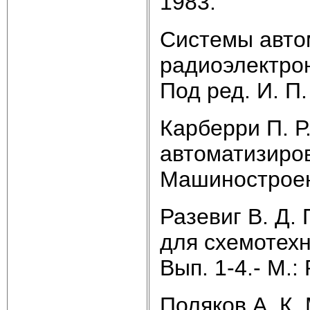
1983.
Системы авто
радиоэлектрон
Под ред. И. П.
Карберри П. 
автоматизиро
Машиностроен
Разевиг В. Д.
для схемотех
Вып. 1-4.- М.:
Поляков А. К