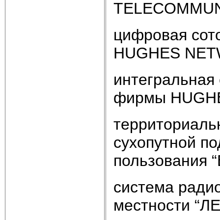
TELECOMMUNI
цифровая сот
HUGHES NETW
интегральная 
фирмы HUGHE
территориаль
сухопутной п
пользования 
система ради
местности “ЛЕ