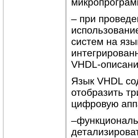
микропрограм
– при проведе
использовани
систем на язы
интегрированн
VHDL-описани
Язык VHDL со
отобразить тр
цифровую аппа
–функциональ
детализироват