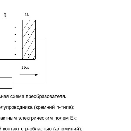
ная схема преобразователя.
олупроводника (кремний n-типа);
нтактным электрическим полем Ек;
 контакт с р-областью (алюминий);