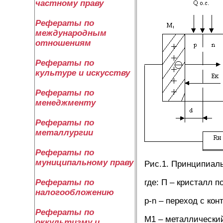
частному праву
Рефераты по
международным
отношениям
Рефераты по
культуре и искусству
Рефераты по
менеджменту
Рефераты по
металлургии
Рефераты по
муниципальному праву
Рис.1. Принципиаль
где: П – кристалл п
Рефераты по
налогообложению
р-n – переход с ко
Рефераты по
М1 – металлический
оккультизму и