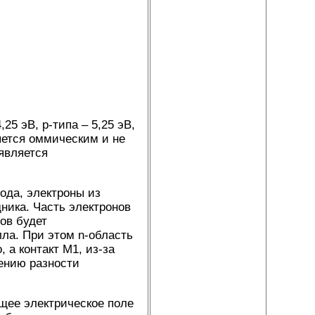
25 эВ, р-типа – 5,25 эВ,
яется оммическим и не
 является
ода, электроны из
ника. Часть электронов
ов будет
лла. При этом n-область
 а контакт М1, из-за
вению разности
ющее электрическое поле