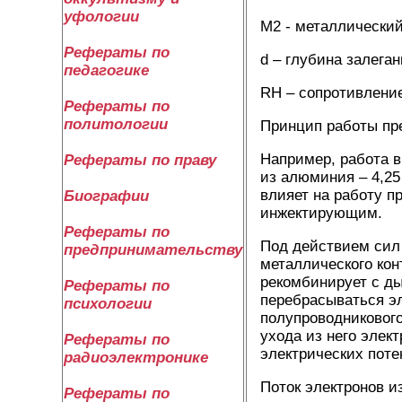
уфологии
М2 - металлический
Рефераты по
d – глубина залеган
педагогике
RH – сопротивление
Рефераты по
политологии
Принцип работы пр
Например, работа вы
Рефераты по праву
из алюминия – 4,25
влияет на работу п
Биографии
инжектирующим.
Рефераты по
Под действием сил 
предпринимательству
металлического кон
рекомбинирует с ды
Рефераты по
перебрасываться эл
психологии
полупроводникового
ухода из него элект
Рефераты по
электрических поте
радиоэлектронике
Поток электронов и
Рефераты по