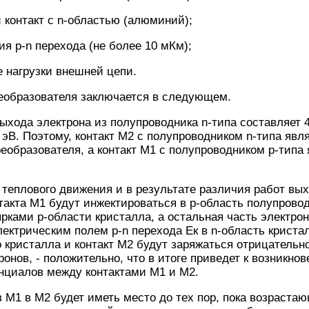
 контакт с n-областью (алюминий);
ия р-n перехода (не более 10 мКм);
 нагрузки внешней цепи.
еобразователя заключается в следующем.
хода электрона из полупроводника n-типа составляет 4,
 эВ. Поэтому, контакт М2 с полупроводником n-типа явл
реобразователя, а контакт М1 с полупроводником р-типа
теплового движения и в результате различия работ вых
такта М1 будут инжектироваться в р-область полупровод
рками р-области кристалла, а остальная часть электрон
ектрическим полем р-n перехода Ек в n-область криста
 кристалла и контакт М2 будут заряжаться отрицательно,
ронов, - положительно, что в итоге приведет к возникно
нциалов между контактами М1 и М2.
з М1 в М2 будет иметь место до тех пор, пока возраста