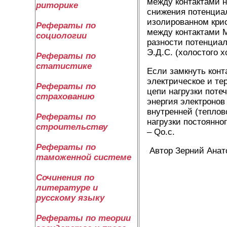
между контактами н
риторике
снижения потенциал
изолированном крис
Рефераты по
между контактами М
социологии
разности потенциал
Э.Д.С. (холостого х
Рефераты по
статистике
Если замкнуть кон
электрическое и те
Рефераты по
цепи нагрузки потеч
страхованию
энергия электронов
внутренней (теплов
Рефераты по
нагрузки постоянно
строительству
– Qo.c.
Рефераты по
Автор Зерний Анат
таможенной системе
Сочинения по
литературе и
русскому языку
Рефераты по теории