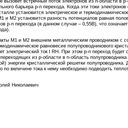
е вызовет встречный поток электронов из n-области в р-
ьного барьера р-n перехода. Когда эти токи электронов
талле установится электрическое и термодинамическое
1 и М2 установится разность потенциалов равная полов
ов p-n перехода (в данном случае – 0,55В), что означа
ода).
такты М1 и М2 внешним металлическим проводником с с
рмодинамическое равновесие полупроводникового крист
ет электрический ток I RH. При этом p-n переход будет о
 переходящих из р-области в n-область полупроводника 
ой) энергии кристаллической решетки полупроводника. 
го по величине тока к нему необходимо подводить тепл
олий Николаевич