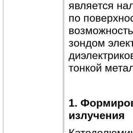
является на
по поверхно
возможность
зондом элект
диэлектрико
тонкой мета
1. Формиро
излучения
Катодолюмин