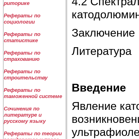
4.2 Спектра
риторике
катодолюми
Рефераты по
социологии
Заключение
Рефераты по
статистике
Литература
Рефераты по
страхованию
Рефераты по
строительству
Введение
Рефераты по
таможенной системе
Явление кат
Сочинения по
литературе и
возникновен
русскому языку
ультрафиоле
Рефераты по теории