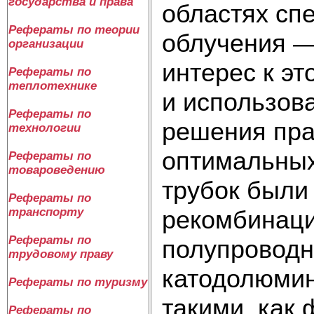
государства и права
областях сп
Рефераты по теории
облучения —
организации
интерес к э
Рефераты по
теплотехнике
и использов
Рефераты по
решения пра
технологии
оптимальных
Рефераты по
товароведению
трубок были
Рефераты по
рекомбинаци
транспорту
Рефераты по
полупроводн
трудовому праву
катодолюмин
Рефераты по туризму
такими, как
Рефераты по