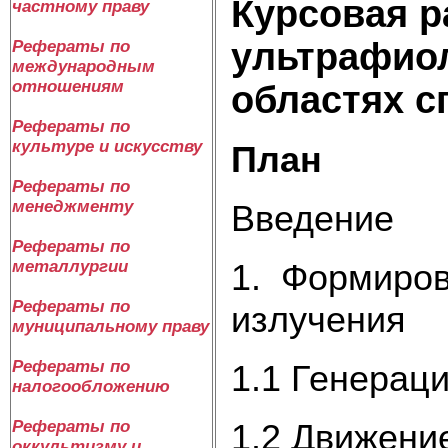
Курсовая р
частному праву
ультрафио
Рефераты по
международным
отношениям
областях с
Рефераты по
культуре и искусству
План
Рефераты по
менеджменту
Введение
Рефераты по
1. Формиров
металлургии
Рефераты по
излучения
муниципальному праву
Рефераты по
1.1 Генерац
налогообложению
1.2 Движени
Рефераты по
оккультизму и