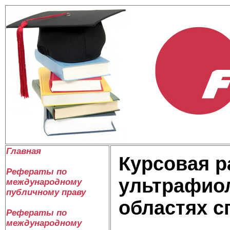
Главная
Курсовая р
Рефераты по
ультрафио
международному
публичному праву
областях с
Рефераты по
международному