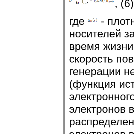
, (6)
где
- плот
носителей з
время жизни
скорость по
генерации н
(функция ис
электронног
электронов 
распределен