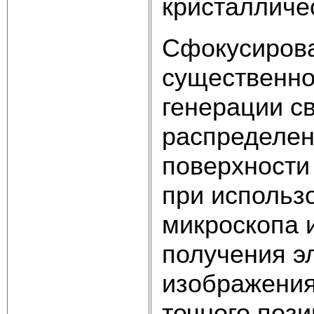
кристалличес
Сфокусирова
существенно
генерации с
распределен
поверхности
при использ
микроскопа 
получения э
изображения
точного поз