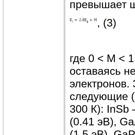
превышает ш
, (3)
где 0 < M < 
оставаясь н
электронов.
следующие (
300 К): InSb
(0.41 эВ), G
(1.5 эВ), GаР