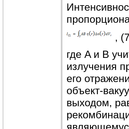
Интенсивнос
пропорцион
, (
где A и B у
излучения п
его отражен
объект-ваку
выходом, ра
рекомбинаци
являющемуся