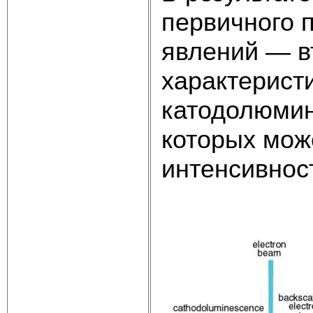
первичного 
явлений — в
характерист
катодолюмине
которых мож
интенсивност