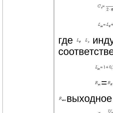
где
инду
соответств
=
выходное