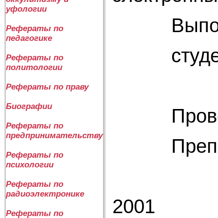
уфологии
Выпол
Рефераты по
педагогике
студент 
Рефераты по
политологии
Кузнец
Рефераты по праву
Биографии
Прове
Рефераты по
предпринимательству
Препода
Рефераты по
психологии
ТитовА
Рефераты по
радиоэлектронике
2001
Рефераты по