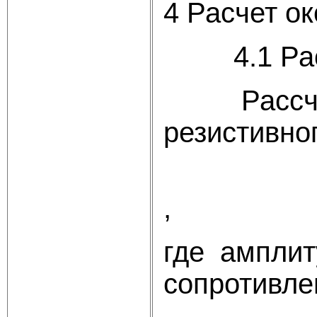
4 Расчет о
4.1 Расче
Рассчитае
резистивно
,
где
амплиту
сопротивле