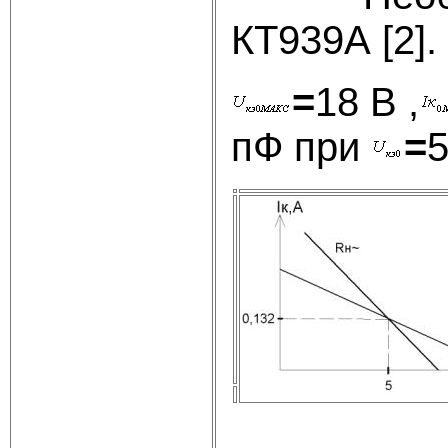
КТ939А [2].
=
18 В ,
пФ при
=
5