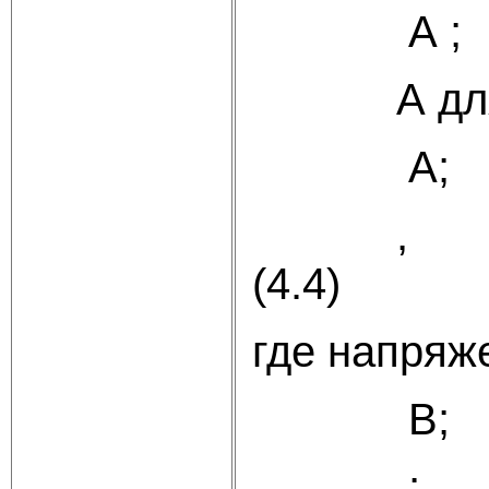
А ;
А дл
А;
(4.4)
где
напряже
В;