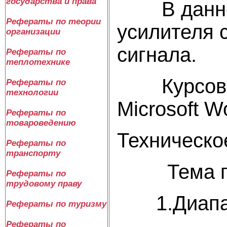
государства и права
В данной 
Рефераты по теории
усилителя 
организации
сигнала.
Рефераты по
теплотехнике
Курсовая 
Рефераты по
технологии
Microsoft W
Рефераты по
товароведению
Техническо
Рефераты по
транспорту
Тема проэ
Рефераты по
трудовому праву
1.Диапазо
Рефераты по туризму
Рефераты по