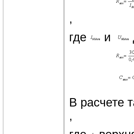
,
где
и
В расчете 
, (