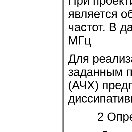
При проект
является о
частот. В д
МГц
Для реализ
заданным п
(АЧХ) пред
диссипатив
2 Опреде