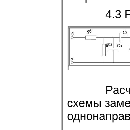
4.3 Расче
Расчет ка
схемы замещ
однонаправ