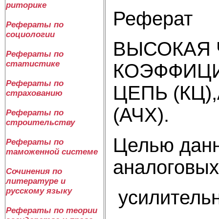
риторике
Реферат
Рефераты по
социологии
ВЫСОКАЯ Ч
Рефераты по
статистике
КОЭФФИЦИ
Рефераты по
ЦЕПЬ (КЦ
страхованию
(АЧХ).
Рефераты по
строительству
Целью данн
Рефераты по
таможенной системе
аналоговых
Сочинения по
литературе и
русскому языку
усилительн
Рефераты по теории