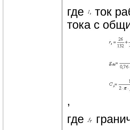
где
ток ра
тока с общ
,
где
гранич