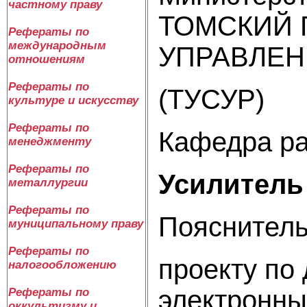
частному праву
ТОМСКИЙ 
Рефераты по
международным
УПРАВЛЕН
отношениям
Рефераты по
(ТУСУР)
культуре и искусству
Рефераты по
Кафедра ра
менеджменту
Рефераты по
Усилитель 
металлургии
Рефераты по
Пояснитель
муниципальному праву
Рефераты по
проекту по
налогообложению
электронны
Рефераты по
оккультизму и