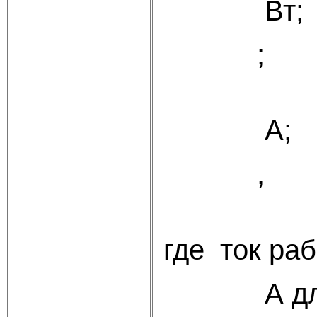
Вт;
(
А;
,
(
где
ток раб
А д