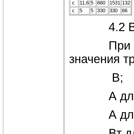
с
11,6
5
660
1531
132
с
5
5
330
330
66
4.2 Выбор
При выбор
значения т
В;
А дл
А дл
Вт д