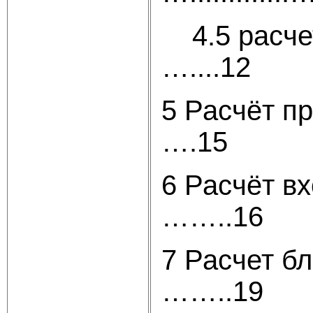
4.5 расчет
…....12
5 Расчёт 
….15
6 Расчёт 
……..16
7 Расчет б
……..19