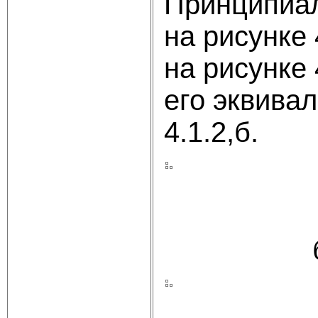
Принципиал
на рисунке
на рисунке 
его эквива
4.1.2,б.
б