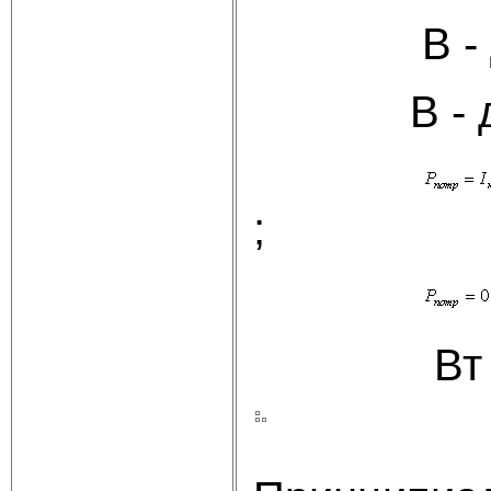
В -
В -
;
Вт