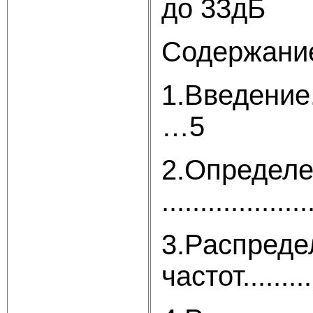
до 33дБ
Содержани
1.Введение.......
…5
2.Определе
...................
3.Распреде
частот..........