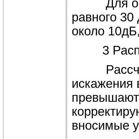
Для обесп
равного 30
около 10дБ
3 Распред
Рассчитыв
искажения 
превышают 
корректиру
вносимые у