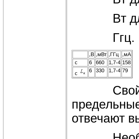
Вт д
Ггц.
,В
,мВт
,ГГц
,мА
с
6
660
1,7-4
158
6
330
1,7-4
79
с
Свой выбо
предельные
отвечают в
Необходи