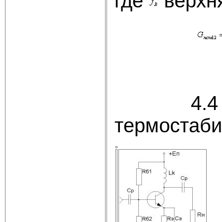
где
верхня
4.4 Расч
термостаб