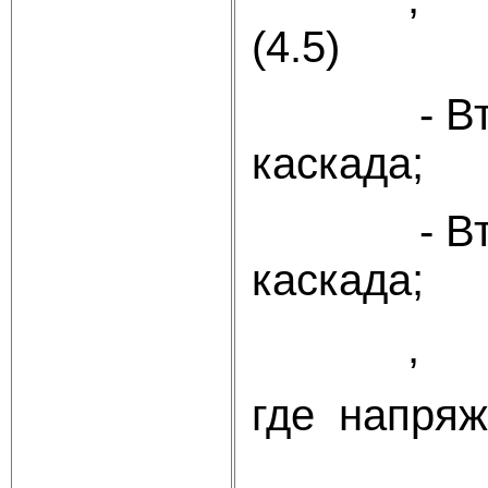
(4.5)
- В
каскада;
- В
каскада;
где
напряже