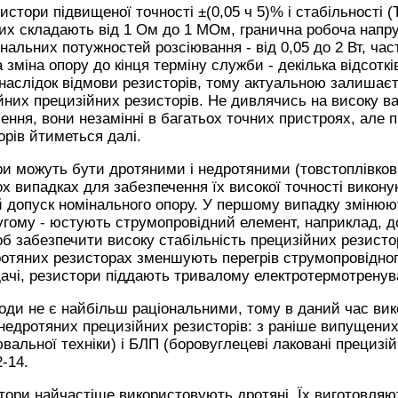
стори підвищеної точності ±(0,05 ч 5)% і стабільності (Т
ких складають від 1 Ом до 1 МОм, гранична робоча напру
інальних потужностей розсіювання - від 0,05 до 2 Вт, час
 зміна опору до кінця терміну служби - декілька відсотк
наслідок відмови резисторів, тому актуальною залишає
йних прецизійних резисторів. Не дивлячись на високу вар
ення, вони незамінні в багатьох точних пристроях, але 
орів йтиметься далі.
и можуть бути дротяними і недротяними (товстоплівкові,
ох випадках для забезпечення їх високої точності викону
ий допуск номінального опору. У першому випадку змінюю
ругому - юстують струмопровідний елемент, наприклад, 
об забезпечити високу стабільність прецизійних резист
дротяних резисторах зменшують перегрів струмопровідно
ачі, резистори піддають тривалому електротермотренув
оди не є найбільш раціональними, тому в даний час ви
недротяних прецизійних резисторів: з раніше випущених 
вальної техніки) і БЛП (боровуглецеві лаковані прецизійн
-14.
стори найчастіше використовують дротяні. Їх виготовляю