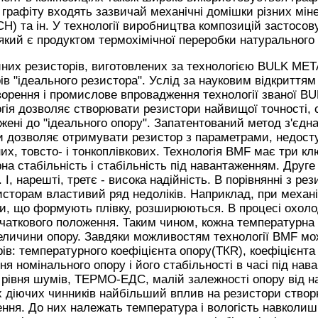
 графіту входять зазвичай механічні домішки різних мін
СН) та ін. У технології виробництва композицій застосов
 який є продуктом термохімічної переробки натурального 
них резисторів, виготовлених за технологією BULK MET
ів "ідеального резистора". Услід за науковим відкриття
творення і промислове впровадження технології званої 
гія дозволяє створювати резистори найвищої точності, ст
ені до "ідеального опору". Запатентований метод з'єдна
ки дозволяє отримувати резистор з параметрами, недос
них, товсто- і тонкоплівкових. Технологія BMF має три кл
на стабільність і стабільність під навантаженням. Друге 
 І, нарешті, третє - висока надійність. В порівнянні з р
исторам властивий ряд недоліків. Наприклад, при механі
и, що формують плівку, розширюються. В процесі охол
чаткового положення. Таким чином, кожна температурна 
еличини опору. Завдяки можливостям технології BMF мо
ів: температурного коефіцієнта опору(ТКR), коефіцієнта 
ня номінального опору і його стабільності в часі під нав
 рівня шумів, ТЕРМО-ЕДС, малій залежності опору від н
х діючих чинників найбільший вплив на резистори створ
ення. До них належать температура і вологість навколи