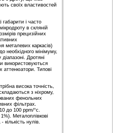
юють своїх властивостей
 габарити і часто
мікродроту в скляній
розмірів прецизійних
ктивних
ня металевих каркасів)
до необхідного мінімуму,
діапазоні. Дротяні
они використовуються
х аттенюатори. Типові
рібна висока точність,
складаються з ніхрому,
сованих фенольних
ивних фільтрах.
10 до 100 ppm/°c.
 1%). Металоплівкові
 кількість нулів.