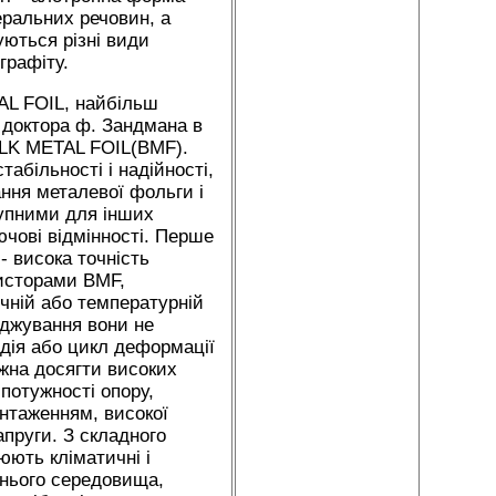
еральних речовин, а
уються різні види
графіту.
AL FOIL, найбільш
м доктора ф. Зандмана в
BULK METAL FOIL(BMF).
абільності і надійності,
ння металевої фольги і
тупними для інших
ючові відмінності. Перше
- висока точність
езисторами BMF,
чній або температурній
оджування вони не
дія або цикл деформації
жна досягти високих
потужності опору,
антаженням, високої
апруги. З складного
юють кліматичні і
шнього середовища,