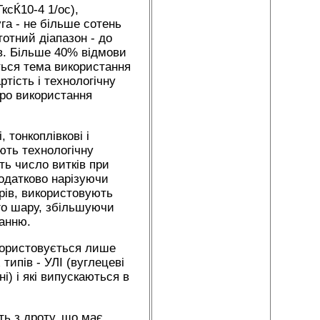
ксЌ10-4 1/ос),
га - не більше сотень
тотний діапазон - до
ів. Більше 40% відмови
ться тема використання
тість і технологічну
про використання
 тонкоплівкові і
ють технологічну
ть число витків при
додатково нарізуючи
орів, використовують
го шару, збільшуючи
анню.
користовується лише
типів - УЛІ (вуглецеві
і) і які випускаються в
ть з дроту, що має