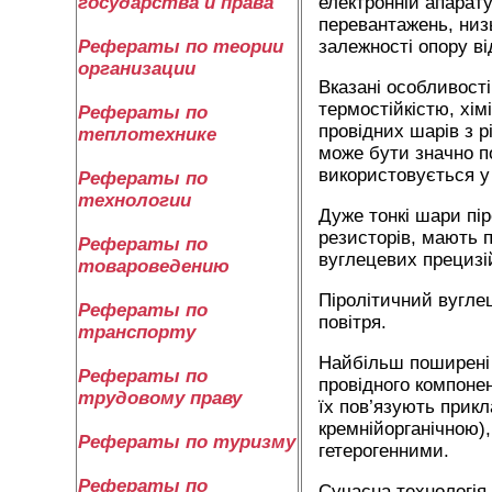
електронній апарату
государства и права
перевантажень, низ
залежності опору ві
Рефераты по теории
организации
Вказані особливост
термостійкістю, хі
Рефераты по
провідних шарів з р
теплотехнике
може бути значно по
використовується у
Рефераты по
технологии
Дуже тонкі шари пі
резисторів, мають п
Рефераты по
вуглецевих прецизі
товароведению
Піролітичний вугле
Рефераты по
повітря.
транспорту
Найбільш поширені 
Рефераты по
провідного компоне
трудовому праву
їх пов’язують прик
кремнійорганічною)
Рефераты по туризму
гетерогенними.
Рефераты по
Сучасна технологія