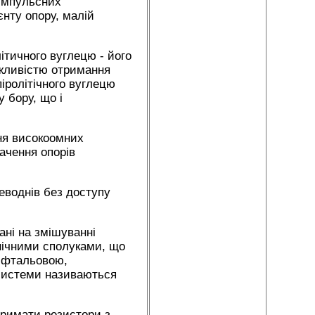
 імпульсних
нту опору, малій
ітичного вуглецю - його
ожливістю отримання
іролітічного вуглецю
 бору, що і
ня високоомних
начення опорів
еводнів без доступу
ні на змішуванні
анічними сполуками, що
іфтальовою,
 системи називаються
тримати резистори з