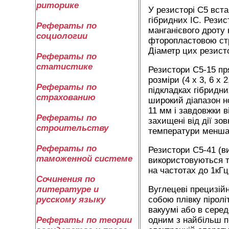
риторике
У резисторі С5 вста
гібридних ІС. Рези
Рефераты по
манганієвого дроту
социологии
фторопластовою стр
Діаметр цих резисто
Рефераты по
статистике
Резистори С5-15 пря
розміри (4 х 3, 6 х
Рефераты по
підкладках гібридни
страхованию
широкий діапазон но
11 мм і завдовжки в
Рефераты по
захищені від дії з
строительству
температури менша
Рефераты по
Резистори С5-41 (ви
таможенной системе
використовуються т
на частотах до 1кГц
Сочинения по
Вуглецеві прецизій
литературе и
собою плівку піролі
русскому языку
вакуумі або в серед
одним з найбільш п
Рефераты по теории