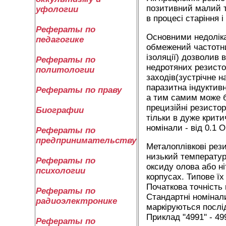
позитивний малий т
уфологии
в процесі старіння 
Рефераты по
Основними недолікам
педагогике
обмежений частотни
ізоляції) дозволив 
Рефераты по
недротяних резистор
политологии
заходів(зустрічне 
паразитна індуктивн
Рефераты по праву
а тим самим може б
прецизійні резисто
Биографии
тільки в дуже крити
номінали - від 0.1 
Рефераты по
предпринимательству
Металоплівкові рез
низький температурн
Рефераты по
оксиду олова або н
психологии
корпусах. Типове їх
Початкова точність 
Рефераты по
Стандартні номінали
радиоэлектронике
маркіруються послід
Приклад "4991" - 49
Рефераты по