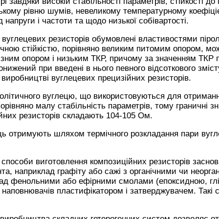
рі завдяки високій стабільності параметрів, стійкості до
ькому рівню шумів, невеликому температурному коефіціє
д напруги і частоти та щодо низької собівартості.
і вуглецевих резисторів обумовлені властивостями пірол
мічною стійкістю, порівняно великим питомим опором, м
ізним опором і низьким ТКР, причому за значенням ТКР п
нижений при введені в нього певного відсоткового змісту
 виробництві вуглецевих прецизійних резисторів.
ролітичного вуглецю, що використовуються для отриман
орівняно малу стабільність параметрів, тому граничні з
йних резисторів складають 104-105 Ом.
ць отримують шляхом термічного розкладання пари вугл
способи виготовлення композиційних резисторів заснова
нта, наприклад графіту або сажі з органічними чи неорг
лад фенольними або ефірними смолами (епоксидною, гл
, наповнювачів пластифікатором і затверджувачем. Такі
 виробництва складних гетерогенних систем дозволяє о