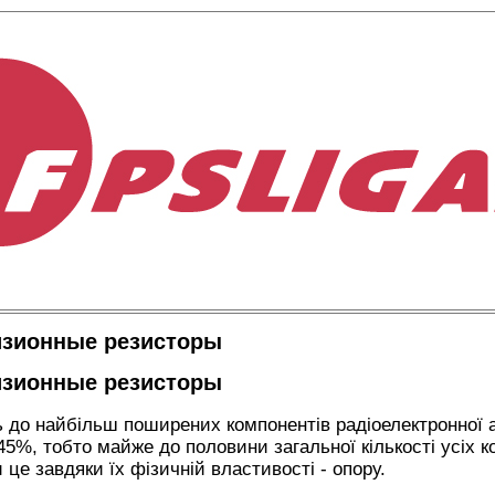
изионные резисторы
изионные резисторы
 до найбільш поширених компонентів радіоелектронної 
45%, тобто майже до половини загальної кількості усіх 
 це завдяки їх фізичній властивості - опору.