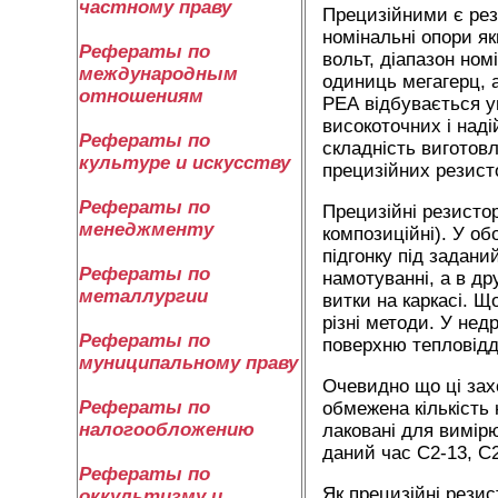
частному праву
Прецизійними є рези
номінальні опори я
Рефераты по
вольт, діапазон ном
международным
одиниць мегагерц, а
отношениям
РЕА відбувається у
високоточних і наді
Рефераты по
складність виготовл
культуре и искусству
прецизійних резист
Рефераты по
Прецизійні резистор
менеджменту
композиційні). У об
підгонку під задан
Рефераты по
намотуванні, а в д
металлургии
витки на каркасі. Щ
різні методи. У не
Рефераты по
поверхню тепловідд
муниципальному праву
Очевидно що ці зах
Рефераты по
обмежена кількість 
налогообложению
лаковані для вимірю
даний час С2-13, С2
Рефераты по
Як прецизійні рези
оккультизму и