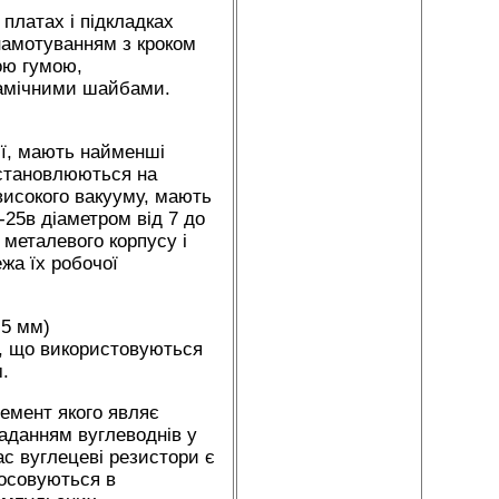
платах і підкладках
 намотуванням з кроком
ою гумою,
рамічними шайбами.
ії, мають найменші
 встановлюються на
високого вакууму, мають
-25в діаметром від 7 до
 металевого корпусу і
жа їх робочої
,5 мм)
4, що використовуються
.
лемент якого являє
ладанням вуглеводнів у
ас вуглецеві резистори є
тосовуються в