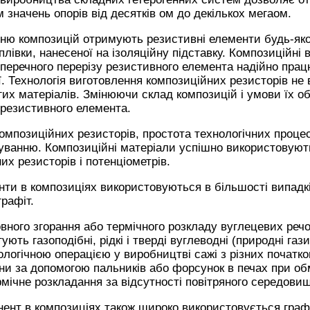
значень опорів від десятків ом до декількох мегаом.
ню композицій отримують резистивні елементи будь-яко
плівки, нанесеної на ізоляційну підставку. Композиційні
еречного перерізу резистивного елемента надійно прац
ї. Технологія виготовлення композиційних резисторів не
гих матеріалів. Змінюючи склад композицій і умови їх 
 резистивного елемента.
композиційних резисторів, простота технологічних проц
уванню. Композиційні матеріали успішно використовуют
их резисторів і потенціометрів.
енти в композиціях використовуються в більшості випадк
графіт.
овного згорання або термічного розкладу вуглецевих ре
ють газоподібні, рідкі і тверді вуглеводні (природні гази
ологічною операцією у виробництві сажі з різних початко
и за допомогою пальників або форсунок в печах при о
рмічне розкладання за відсутності повітряного середови
нент в композиціях також широко використовується граф