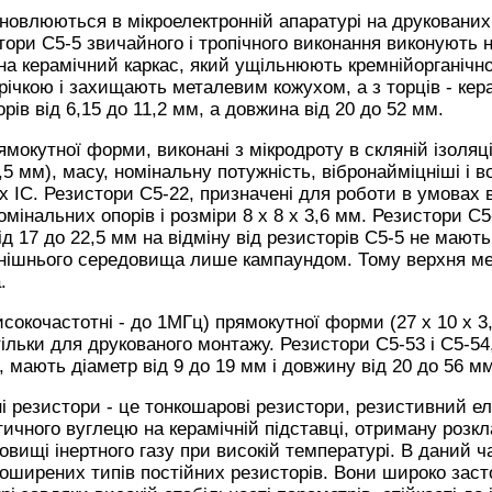
новлюються в мікроелектронній апаратурі на друкованих 
стори С5-5 звичайного і тропічного виконання виконують
 на керамічний каркас, який ущільнюють кремнійорганічн
ічкою і захищають металевим кожухом, а з торців - ке
рів від 6,15 до 11,2 мм, а довжина від 20 до 52 мм.
мокутної форми, виконані з мікродроту в скляній ізоляц
 2,5 мм), масу, номінальну потужність, вібронайміцніші і
х ІС. Резистори С5-22, призначені для роботи в умовах 
мінальних опорів і розміри 8 х 8 х 3,6 мм. Резистори С5
ід 17 до 22,5 мм на відміну від резисторів С5-5 не мають
овнішнього середовища лише кампаундом. Тому верхня ме
.
сокочастотні - до 1МГц) прямокутної форми (27 х 10 х 3
ільки для друкованого монтажу. Резистори С5-53 і С5-5
, мають діаметр від 9 до 19 мм і довжину від 20 до 56 мм
ні резистори - це тонкошарові резистори, резистивний е
тичного вуглецю на керамічній підставці, отриману розк
овищі інертного газу при високій температурі. В даний ч
оширених типів постійних резисторів. Вони широко зас