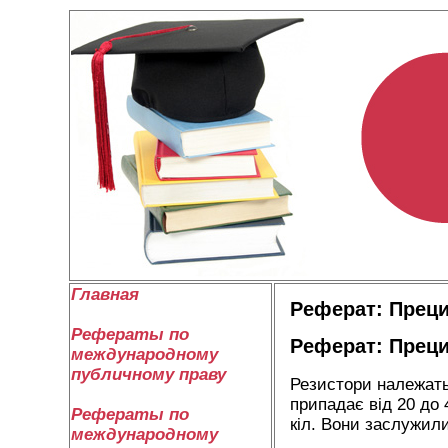
Главная
Реферат: Прец
Рефераты по
Реферат: Прец
международному
публичному праву
Резистори належать
припадає від 20 до 
Рефераты по
кіл. Вони заслужили
международному