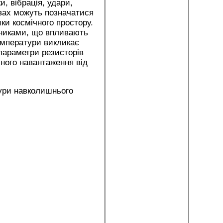
, вібрація, удари,
овах можуть позначатися
ники космічного простору.
нниками, що впливають
температури викликає
 параметри резисторів
ного навантаження від
тури навколишнього