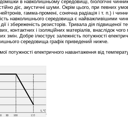
домішки в навколишньому середовищі, біологічні чинники
стійно діє, акустичні шуми. Окрім цього, при певних ум
к нейтронів, гамма-промені, сонячна радіація і т. п.) і чин
огість навколишнього середовища є найважливішими чи
к дії і збереженість резисторів. Тривала дія підвищеної 
вих, контактних і ізоляційних матеріалів, внаслідок чого
их змін. Добре ілюструє залежність потужності електрич
лишнього середовища графік приведений нижче.
мої потужності електричного навантаження від темпера