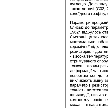
вуглецю. До складу
також летючі (С02, 
колоїдного графіту,
Параметри прецизій
близькі до параметр
1962г. відбулось с
Сьогодні ця техноло
максимально наближ
керамічної підклад
резисторів, - дротя
- висока температур
отримуваного опору.
тонкоплівковим рез
деформації частинк
повертаються до по
викликають зміну в
параметрів резистор
точність виготовлен
швидкодії, низького
комплексу зовнішні
механічні навантаж