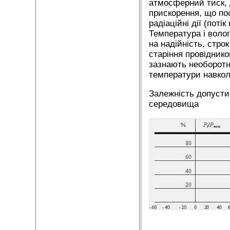
атмосферний тиск, 
прискорення, що по
радіаційні дії (поті
Температура і вол
на надійність, стро
старіння провіднико
зазнають необоротн
температури навко
Залежність допусти
середовища