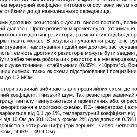
емпературний коефіцієнт питомого опору, вони не змін
і є стійкими до дії навколишнього середовища.
и дротяних резисторів є досить висока вартість, великі
й діапазон. Проте розвиток мікрометалургії (отримання 
виготовляти дротяні резистори, розміри яких подібні до 
ів і навіть менше. В результаті ухвалення ряду констру
намотування, намотування подвійним дротом, застосуван
ість і ємність дротяних резисторів можуть бути зведені 
ути забезпечена робота цих резисторів в мегагерцевому 
ри є дуже точними і стабільними (0.05%, <10ppm/°c). В
чних схемах, таких як схеми підстроювання і прецизійни
Ом до 1.2 МОм.
истори зазвичай вибирають для прецизійних схем, де пот
ий коефіцієнт, і низький шум. Такі резистори зазвичай 
ітриду танталу і випускаються в герметичних або, опре
 використання в мостових схемах, RC- генераторах і акт
варіюється від 0.1 до 1%, температурний коефіцієнт від 
 від 10 Ом до 301 КОм з кроком 2% (для допусків 0.5% і
овністю з чотирьох цифр (три перших - число, четверта -
90ом, "49R9" - 49.9 Ом).