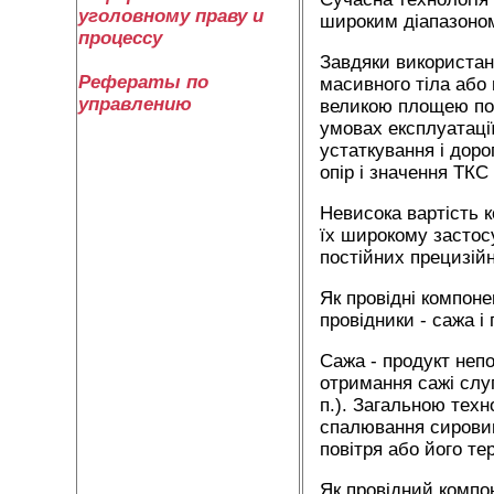
уголовному праву и
широким діапазоном 
процессу
Завдяки використан
Рефераты по
масивного тіла або 
управлению
великою площею поп
умовах експлуатаці
устаткування і доро
опір і значення ТКС
Невисока вартість 
їх широкому застос
постійних прецизійн
Як провідні компон
провідники - сажа і 
Сажа - продукт неп
отримання сажі слугу
п.). Загальною техн
спалювання сировин
повітря або його те
Як провідний компо