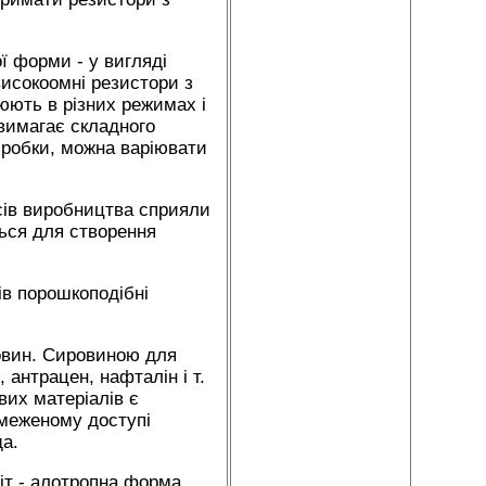
ї форми - у вигляді
 високоомні резистори з
юють в різних режимах і
 вимагає складного
обробки, можна варіювати
есів виробництва сприяли
ься для створення
ів порошкоподібні
човин. Сировиною для
, антрацен, нафталін і т.
вих матеріалів є
бмеженому доступі
ща.
іт - алотропна форма