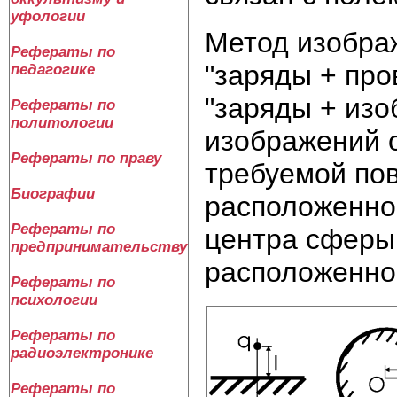
уфологии
Метод изобра
Рефераты по
"заряды + про
педагогике
"заряды + изо
Рефераты по
политологии
изображений 
Рефераты по праву
требуемой пов
Биографии
расположенног
Рефераты по
центра сферы,
предпринимательству
расположенной
Рефераты по
психологии
Рефераты по
радиоэлектронике
Рефераты по