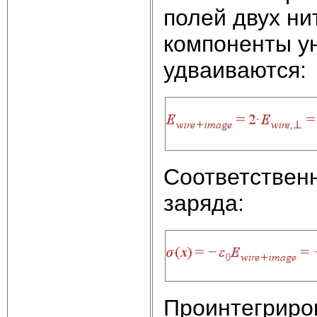
полей двух ни
компоненты ун
удваиваются:
Соответствен
заряда:
Проинтегриров