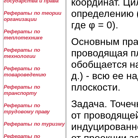
координат. Ци
государства и права
определению (
Рефераты по теории
организации
где φ = 0).
Рефераты по
теплотехнике
Основным пра
Рефераты по
проводящая пл
технологии
обобщается на
Рефераты по
д.) - всю ее 
товароведению
плоскости.
Рефераты по
транспорту
Задача. Точеч
Рефераты по
трудовому праву
от проводящей
индуцированно
Рефераты по туризму
от проекции з
Рефераты по