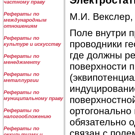
частному праву
М.И. Векслер, 
Рефераты по
международным
отношениям
Поле внутри п
Рефераты по
проводники ге
культуре и искусству
где должны ре
Рефераты по
менеджменту
поверхности п
Рефераты по
(эквипотенциа
металлургии
индуцировани
Рефераты по
поверхностной
муниципальному праву
ортогонально 
Рефераты по
налогообложению
обязательно о
Рефераты по
связан с полем
оккультизму и