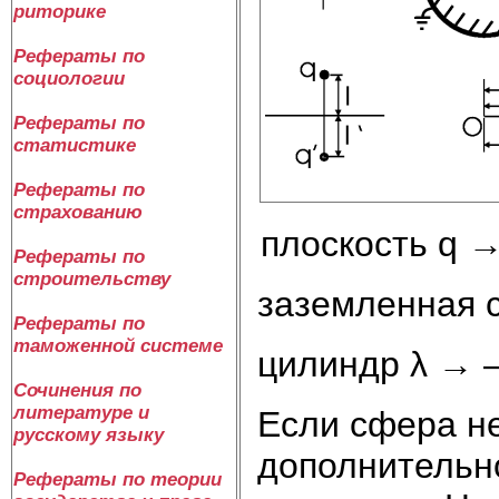
риторике
Рефераты по
социологии
Рефераты по
статистике
Рефераты по
страхованию
плоскость q → q
Рефераты по
строительству
заземленная сф
Рефераты по
таможенной системе
цилиндр λ → –λ,
Сочинения по
литературе и
Если сфера не
русскому языку
дополнительно
Рефераты по теории