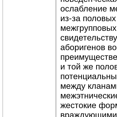
ослабление м
из-за половых
межгрупповых
свидетельству
аборигенов в
преимуществе
и той же поло
потенциальных
между кланами
межэтнически
жестокие форм
враждующими 