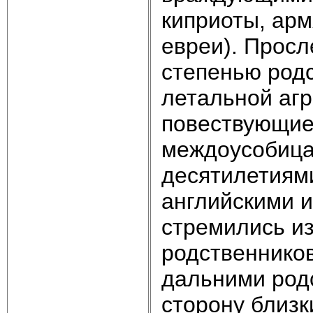
киприоты, арм
евреи). Просл
степенью родс
летальной агр
повествующие 
междоусобица
десятилетиями
английскими и
стремились из
родственников
дальними род
сторону близки