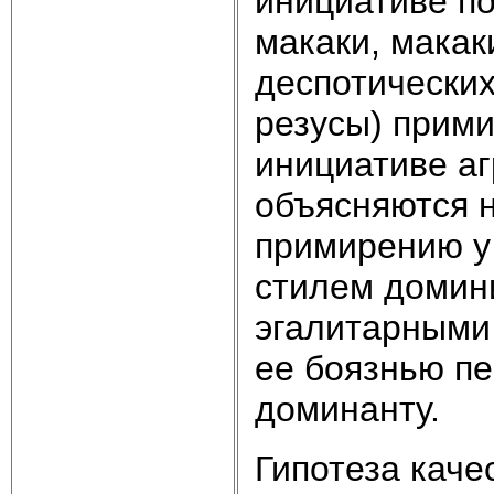
инициативе по
макаки, макак
деспотических
резусы) прими
инициативе а
объясняются н
примирению у 
стилем домин
эгалитарными 
ее боязнью пе
доминанту.
Гипотеза кач