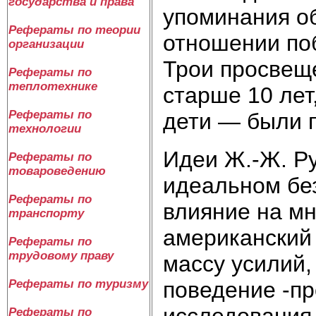
государства и права
упоминания об
Рефераты по теории
отношении по
организации
Трои просвещ
Рефераты по
теплотехнике
старше 10 лет
Рефераты по
дети — были п
технологии
Идеи Ж.-Ж. Ру
Рефераты по
товароведению
идеальном бе
Рефераты по
влияние на м
транспорту
американский
Рефераты по
трудовому праву
массу усилий,
поведение -пр
Рефераты по туризму
исследования 
Рефераты по