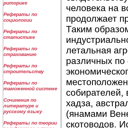
риторике
человека на в
Рефераты по
продолжает пр
социологии
Таким образом
Рефераты по
индустриально
статистике
летальная агр
Рефераты по
страхованию
различных по 
Рефераты по
экономическог
строительству
местоположен
Рефераты по
таможенной системе
собирателей, 
Сочинения по
хадза, австра
литературе и
(янамами Вене
русскому языку
скотоводов. И
Рефераты по теории