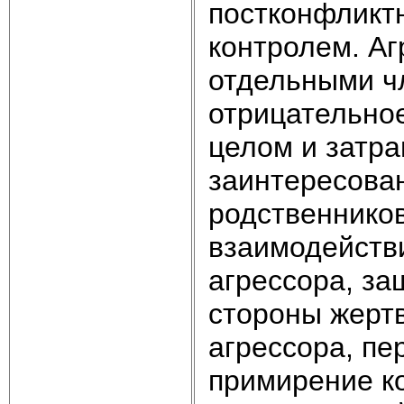
постконфликт
контролем. А
отдельными ч
отрицательное
целом и затра
заинтересован
родственнико
взаимодейств
агрессора, за
стороны жерт
агрессора, п
примирение к