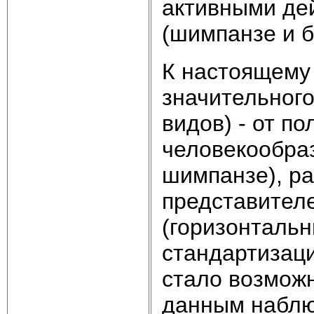
активными де
(шимпанзе и б
К настоящему
значительного
видов) - от п
человекообраз
шимпанзе), ра
представителе
(горизонтальн
стандартизац
стало возможн
данным наблю