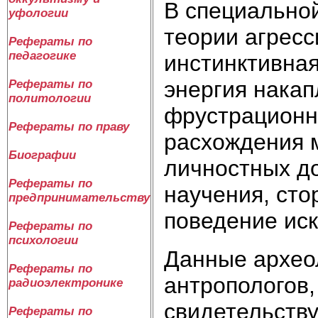
В специально
уфологии
теории агресс
Рефераты по
педагогике
инстинктивная
энергия накап
Рефераты по
политологии
фрустрационна
Рефераты по праву
расхождения 
Биографии
личностных до
Рефераты по
научения, сто
предпринимательству
поведение иск
Рефераты по
психологии
Данные археол
Рефераты по
антропологов,
радиоэлектронике
свидетельству
Рефераты по