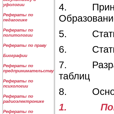
4. Принцип
уфологии
Рефераты по
Образование
педагогике
Рефераты по
5. Статис
политологии
Рефераты по праву
6. Статис
Биографии
7. Разрабо
Рефераты по
предпринимательству
таблиц
Рефераты по
психологии
8. Основн
Рефераты по
радиоэлектронике
1. Понят
Рефераты по