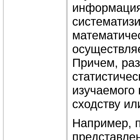
информация 
систематиз
математичес
осуществляе
Причем, ра
статистичес
изучаемого 
сходству ил
Например, 
представлен