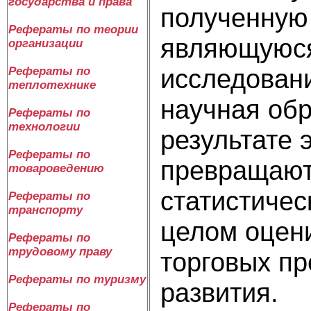
государства и права
полученную 
Рефераты по теории
являющуюся
организации
исследовани
Рефераты по
теплотехнике
научная обр
Рефераты по
технологии
результате 
Рефераты по
превращают
товароведению
статистичес
Рефераты по
транспорту
целом оцен
Рефераты по
трудовому праву
торговых пр
Рефераты по туризму
развития.
Рефераты по