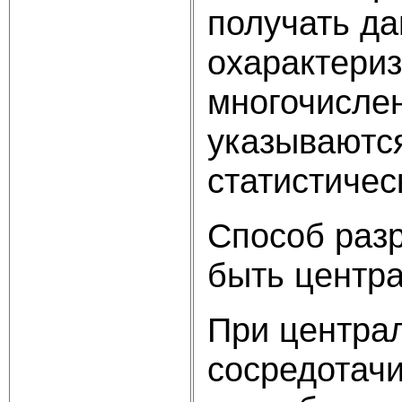
получать да
охарактериз
многочисле
указываютс
статистичес
Способ разр
быть центр
При центра
сосредотачи