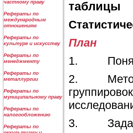
частному праву
таблицы
Рефераты по
международным
Статистиче
отношениям
Рефераты по
План
культуре и искусству
Рефераты по
1. Понятие
менеджменту
Рефераты по
2. Методол
металлургии
группировок
Рефераты по
муниципальному праву
исследован
Рефераты по
налогообложению
3. Задачи 
Рефераты по
оккультизму и