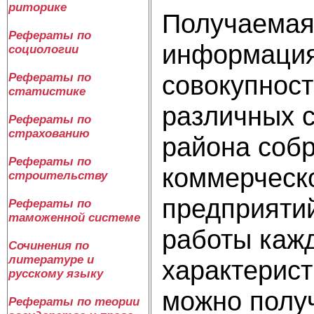
риторике
Получаемая
Рефераты по
информация
социологии
совокупност
Рефераты по
статистике
различных с
Рефераты по
страхованию
района собр
Рефераты по
коммерческ
строительству
предприяти
Рефераты по
таможенной системе
работы каж
Сочинения по
литературе и
характерист
русскому языку
можно полу
Рефераты по теории