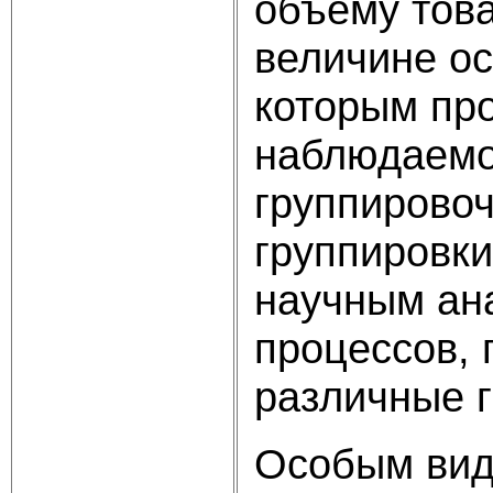
объему тов
величине ос
которым пр
наблюдаемо
группирово
группировк
научным ана
процессов, 
различные 
Особым вид