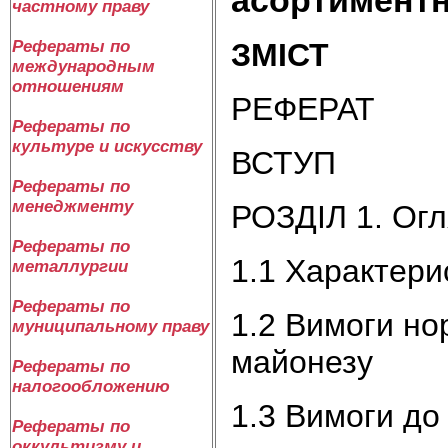
частному праву
ЗМІСТ
Рефераты по
международным
отношениям
РЕФЕРАТ
Рефераты по
культуре и искусству
ВСТУП
Рефераты по
менеджменту
РОЗДІЛ 1. Огл
Рефераты по
1.1 Характери
металлургии
Рефераты по
1.2 Вимоги но
муниципальному праву
майонезу
Рефераты по
налогообложению
1.3 Вимоги до
Рефераты по
оккультизму и