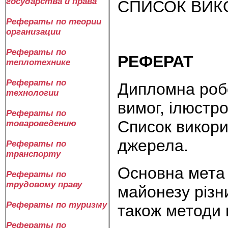
государства и права
СПИСОК ВИК
Рефераты по теории
организации
Рефераты по
РЕФЕРАТ
теплотехнике
Рефераты по
Дипломна робо
технологии
вимог, ілюстр
Рефераты по
Список викори
товароведению
джерела.
Рефераты по
транспорту
Основна мета 
Рефераты по
трудовому праву
майонезу різни
Рефераты по туризму
також методи 
Рефераты по