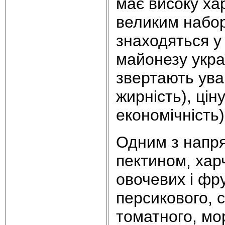
має високу ха
великим набор
знаходяться у 
майонезу украї
звертають уваг
жирність), цін
економічність)
Одним з напря
пектином, хар
овочевих і фр
персикового, 
томатного, мо