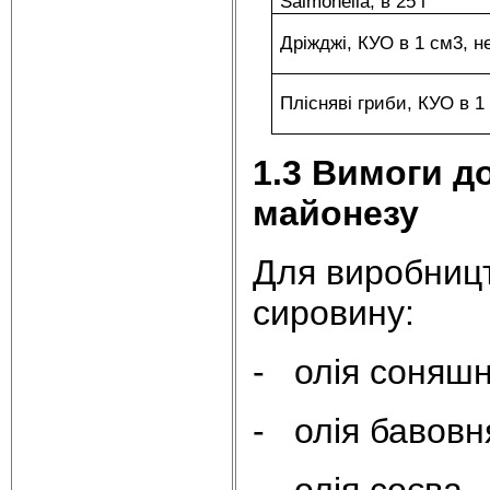
Salmonella, в 25 г
Дріжджі, КУО в 1 см3, н
Плісняві гриби, КУО в 1
1.3 Вимоги д
майонезу
Для виробницт
сировину:
- олія соняшн
- олія бавовн
- олія соєва –