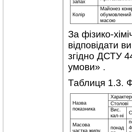
запах
Майонез конкр
Колір
обумовлений 
масою
За фізико-хім
відповідати ви
згідно ДСТУ 4
умови» .
Таблиця 1.3. Ф
Характер
Назва
Столові
показника
Вис.
С
кал-ні
п
Масова
понад
4
частка жиру,