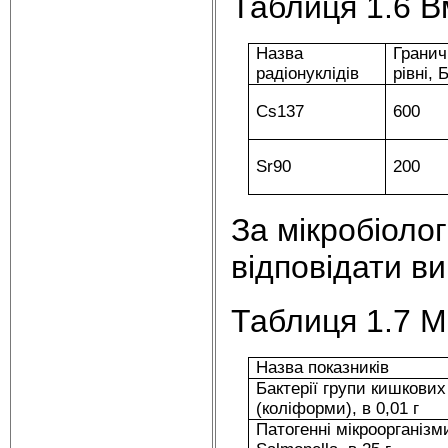
Таблиця 1.6 В
Назва
Гранич
радіонуклідів
рівні, Б
Cs137
600
Sr90
200
За мікробіоло
відповідати ви
Таблиця 1.7 М
Назва показників
Бактерії групи кишкових
(коліформи), в 0,01 г
Патогенні мікроорганізми