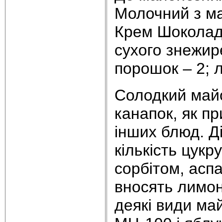
Молочний з м
Крем Шоколадн
сухого знежире
порошок – 2; л
Солодкий майо
канапок, як пр
інших блюд. Д
кількість цукр
сорбітом, асп
вносять лимонн
деякі види ма