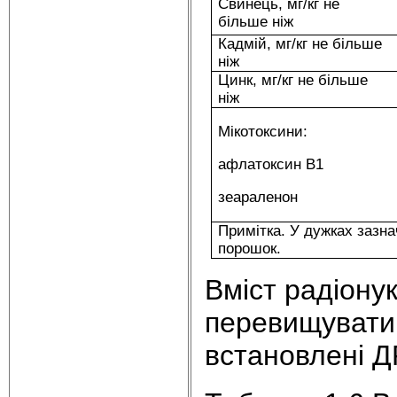
Свинець, мг/кг не
більше ніж
Кадмій, мг/кг не більше
ніж
Цинк, мг/кг не більше
ніж
Мікотоксини:
афлатоксин В1
зеараленон
Примітка. У дужках зазна
порошок.
Вміст радіону
перевищувати 
встановлені ДР