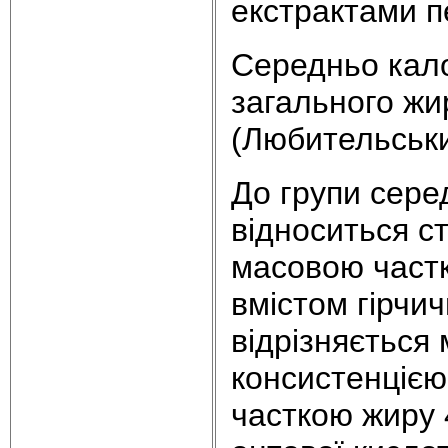
екстрактами пе
Середньо кало
загального жи
(Любительськи
До групи сере
відноситься с
масовою част
вмістом гірчи
відрізняється
консистенцією
часткою жиру 