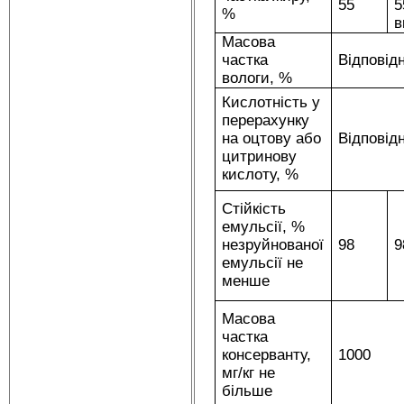
55
5
%
в
Масова
частка
Відповід
вологи, %
Кислотність у
перерахунку
на оцтову або
Відповід
цитринову
кислоту, %
Стійкість
емульсії, %
незруйнованої
98
9
емульсії не
менше
Масова
частка
консерванту,
1000
мг/кг не
більше