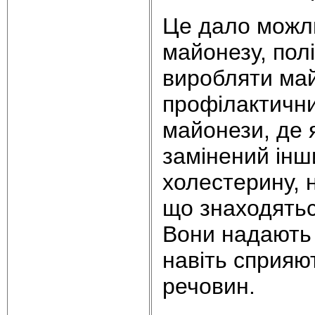
Це дало можл
майонезу, полі
виробляти май
профілактични
майонези, де 
замінений інш
холестерину, 
що знаходятьс
Вони надають п
навіть сприяю
речовин.