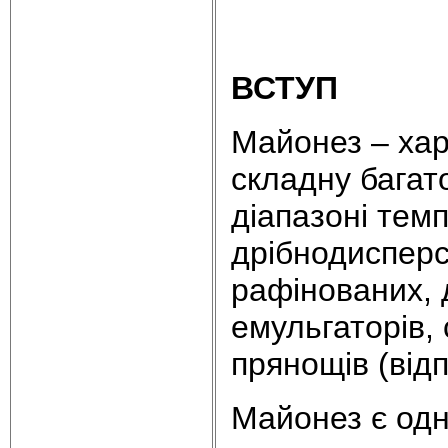
ВСТУП
Майонез – хар
складну багат
діапазоні темп
дрібнодисперс
рафінованих, 
емульгаторів, 
прянощів (від
Майонез є одн