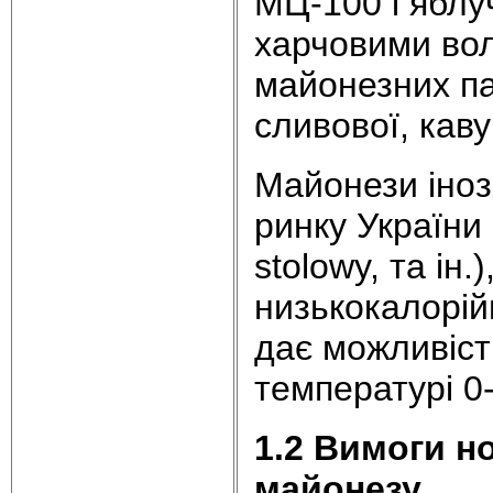
МЦ-100 і яблу
харчовими вол
майонезних па
сливової, каву
Майонези іноз
ринку України
stolowy, та ін.
низькокалорій
дає можливіст
температурі 0-
1.2 Вимоги н
майонезу