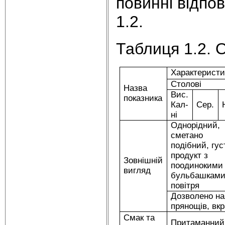
повинні відпо
1.2.
Таблиця 1.2. 
Характеристи
Столові
Назва
Вис.
показника
Кал-
Сер.
ні
Однорідний,
сметано
подібний, гу
продукт з
Зовнішній
поодинокими
вигляд
бульбашкам
повітря
Дозволено на
прянощів, вкр
Смак та
Притаманний 