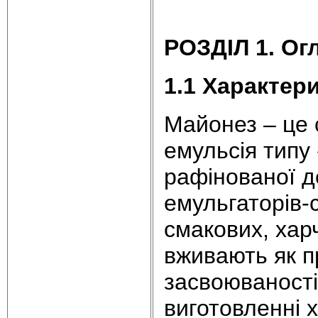
РОЗДІЛ 1. Ог
1.1 Характер
Майонез – це 
емульсія типу 
рафінованої д
емульгаторів-с
смакових, хар
вживають як п
засвоюваності
виготовленні 