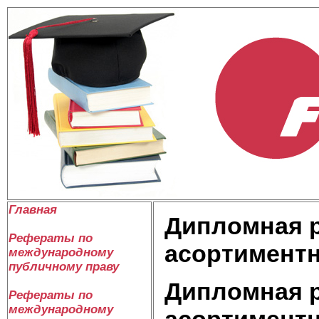
Главная
Дипломная р
Рефераты по
асортиментн
международному
публичному праву
Дипломная р
Рефераты по
международному
асортиментн