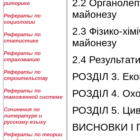
2.2 Органолеп
риторике
майонезу
Рефераты по
социологии
2.3 Фізико-хім
Рефераты по
майонезу
статистике
Рефераты по
2.4 Результат
страхованию
Рефераты по
РОЗДІЛ 3. Еко
строительству
РОЗДІЛ 4. Охо
Рефераты по
таможенной системе
РОЗДІЛ 5. Цив
Сочинения по
литературе и
русскому языку
ВИСНОВКИ І 
Рефераты по теории