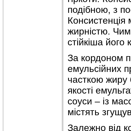
подібною, з п
Консистенція 
жирністю. Чим
стійкіша його 
За кордоном п
емульсійних п
часткою жиру 
якості емульга
соуси – із ма
містять згущув
Залежно від к