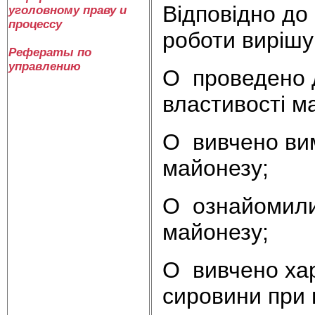
Відповідно до
уголовному праву и
процессу
роботи вирішу
Рефераты по
управлению
O проведено 
властивості м
O вивчено вим
майонезу;
O ознайомили
майонезу;
O вивчено хар
сировини при 