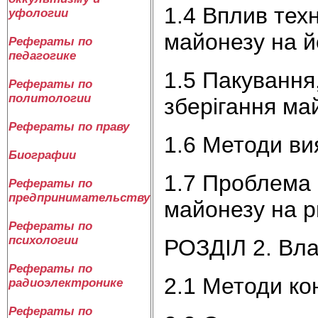
1.4 Вплив тех
уфологии
майонезу на й
Рефераты по
педагогике
1.5 Пакування
Рефераты по
политологии
зберігання ма
Рефераты по праву
1.6 Методи ви
Биографии
1.7 Проблема
Рефераты по
предпринимательству
майонезу на р
Рефераты по
психологии
РОЗДІЛ 2. Вла
Рефераты по
2.1 Методи ко
радиоэлектронике
Рефераты по