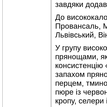
завдяки додав
До висококало
Провансаль, М
Львівський, Ві
У групу висок
прянощами, які
консистенцію 
запахом пряно
перцем, тмино
пюре із черво
кропу, селери