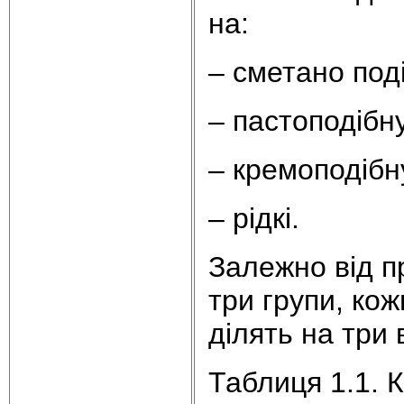
на:
– сметано под
– пастоподібну
– кремоподібн
– рідкі.
Залежно від п
три групи, кож
ділять на три 
Таблиця 1.1. 