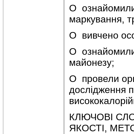
O ознайомили
маркування, т
O вивчено ос
O ознайомили
майонезу;
O провели орг
дослідження п
висококалорій
КЛЮЧОВІ СЛО
ЯКОСТІ, МЕ