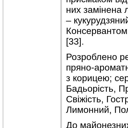
них замінена 
– кукурудзяни
Консервантом 
[33].
Розроблено ре
пряно-ароматн
з корицею; се
Бадьорість, П
Свіжість, Гост
Лимонний, Полу
До майонезних