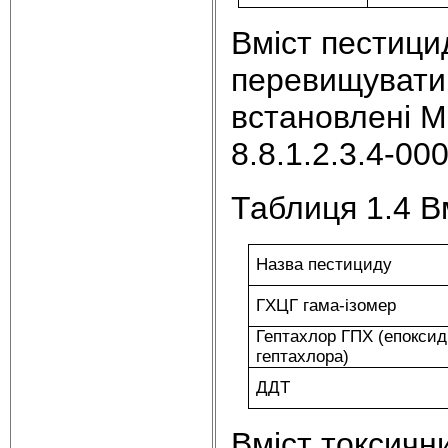
Вміст пестици
перевищувати 
встановлені 
8.8.1.2.3.4-000
Таблиця 1.4 В
Назва пестициду
ГХЦГ гама-ізомер
Гептахлор ГПХ (епоксид
гептахлора)
ДДТ
Вміст токсични