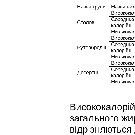
Назва групи
Назва ви
Висококал
Середньо
Столові
калорійні
Низькокал
Висококал
Середньо
Бутербродні
калорійні
Низькокал
Висококал
Середньо
Десертні
калорійні
Низькокал
Висококалорій
загального жи
відрізняютьс