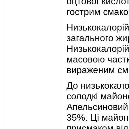
оцтової кисло
гострим смако
Низькокалорій
загального жи
Низькокалорій
масовою част
вираженим сма
До низькокало
солодкі майо
Апельсиновий
35%. Ці майон
присмаком від