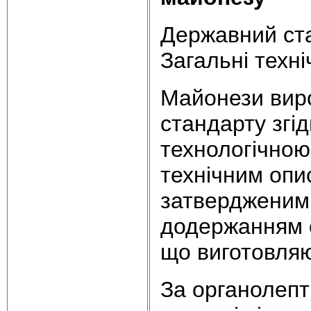
Державний ста
Загальні техн
Майонези виро
стандарту згі
технологічною 
технічним опи
затвердженими
додержанням с
що виготовляю
За органолеп