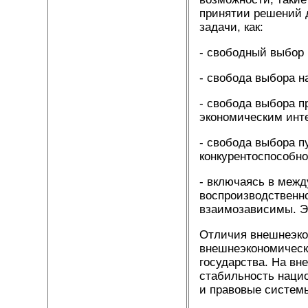
принятии решений 
задачи, как:
- свободный выбор 
- свобода выбора 
- свобода выбора п
экономическим инт
- свобода выбора п
конкурентоспособно
- включаясь в меж
воспроизводственно
взаимозависимы. Эт
Отличия внешнеэко
внешнеэкономическ
государства. На вн
стабильность нацио
и правовые системы