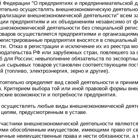
й Федерации "О предприятиях и предпринимательской д
ятельно осуществлять внешнеэкономическую деятельнос
рализации внешнеэкономической деятельности" всем з
ции предприятиям и их объединениям независимо от ф
шнеэкономической деятельности без специальной регис
оваров осуществляется предприятиями и организация
регистрированные предприятия вносятся в специальный 
ти. Отказ в регистрации и исключение их из реестра м
одательства РФ или зарубежных стран, повлекшего за 
 для России; невыполнение обязательств по экспортны
ных сырьевых товаров установлен соответствующим пос
 (топливо, электроэнергия, зерно и другие).
тоятельно определяет вид своей деятельности и прини
ч. Критерием выбора той или иной правовой формы вне
еские возможности и потребности предприятия.
 осуществлять любые виды внешнеэкономической деяте
 целям, предусмотренным в уставе.
 участники внешнеэкономической деятельности являют
ми обособленным имуществом, имеющими право от св
чные неимущественные права и нести обязанности, а т