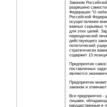
Законом Российско
разрешено самосто
Федерации "О либе
Российской Федера
осуществление вне
важных сырьевых т
для этих целей. За
периодической печа
действующего закон
политический ущерб
стратегически важ
содержит 13 позиций
Предприятие самос
поставленных зада
являются экономич
Предприятие может
законом и отвечают
Все предприятия -
лицами, обладающи
имущественные и ли