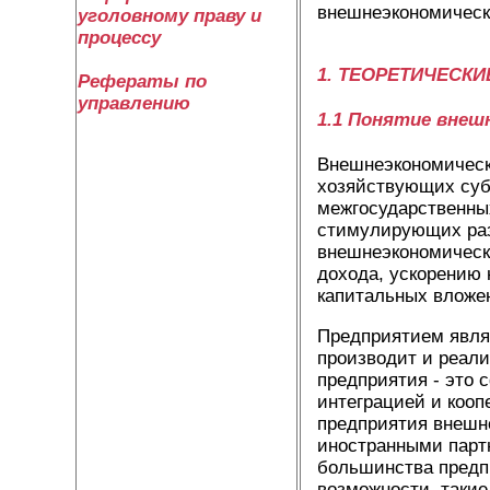
внешнеэкономическ
уголовному праву и
процессу
1. ТЕОРЕТИЧЕСК
Рефераты по
управлению
1.1 Понятие вне
Внешнеэкономическа
хозяйствующих суб
межгосударственных
стимулирующих раз
внешнеэкономическ
дохода, ускорению 
капитальных вложе
Предприятием являе
производит и реали
предприятия - это 
интеграцией и кооп
предприятия внешне
иностранными парт
большинства предп
возможности, такие