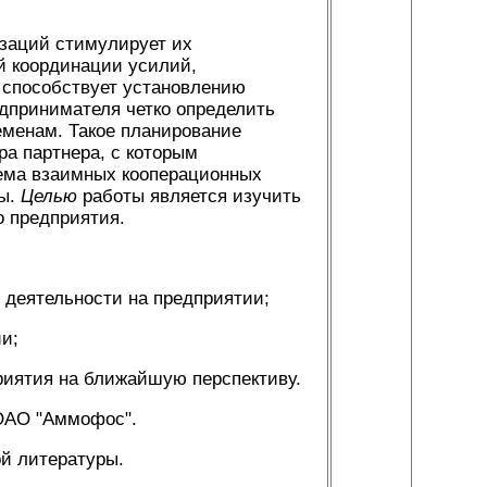
изаций стимулирует их
й координации усилий,
 способствует установлению
едпринимателя четко определить
еменам. Такое планирование
ра партнера, с которым
ъема взаимных кооперационных
мы.
Целью
работы является изучить
о предприятия.
 деятельности на предприятии;
и;
риятия на ближайшую перспективу.
 ОАО "Аммофос".
ой литературы.