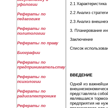
2.1 Характеристика
уфологии
2.2 Анализ страте
Рефераты по
педагогике
2.3 Анализ внешне
Рефераты по
3. Планирование и
политологии
Заключение
Рефераты по праву
Список использова
Биографии
Рефераты по
предпринимательству
ВВЕДЕНИЕ
Рефераты по
психологии
Одной из важнейши
внешнеэкономическ
Рефераты по
представляла собой
радиоэлектронике
являвшаяся тормозо
предприятия не нуж
Рефераты по