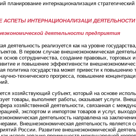
ий планирование интернационализация стратегический
ИЕ АСПЕТЫ ИНТЕРНАЦИОНАЛИЗАЦИ
ДЕЯТЕЛЬНОСТ
шнеэкономической деятельности предприятия
я деятельность реализуется как на уровне государства,
ъектов. В первом случае внешнеэкономическая деятель
 основ сотрудничества, создание правовых, торговых 
витие и повышение эффективности внешнеэкономическ
ая политика государства может привести к повышению 
научно-технического прогресса, повышение концентрац
ний.
тся хозяйствующий субъект, который на основе исполь
зует товары, выполняет работы, оказывает услуги. Вне
сфера хозяйственной деятельности, связанная с между
ерацией, экспортом и импортом товаров и услуг, выход
экономическая деятельность направлена на заключение
нерами. Внешнеэкономическая деятельность является с
риятий России. Развитие внешнеэкономической деятел
 как использование преимуществ международной коопер