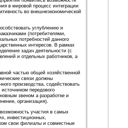
едприятий появились возможности
ния в мировой процесс интеграции
активность во внешнеэкономической
особствовать углублению и
заказчиками (потребителями,
иальных потребностей данного
дарственных интересов. В рамках
еделение задач деятельности (с
елений и отдельных работников, а
авной частью общей хозяйственной
мические связи должны
нного производства, содействовать
м источником передового
новным звеном а разработке и
нение, организация).
возможность участия в самых
их, инвестиционных,
бежом свои филиалы и совместные