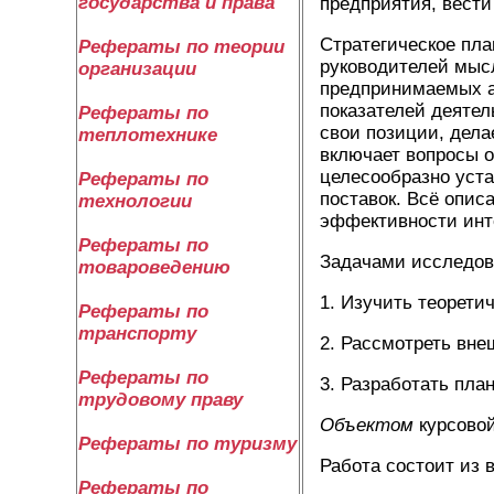
государства и права
предприятия, вест
Стратегическое пла
Рефераты по теории
руководителей мысл
организации
предпринимаемых а
показателей деятел
Рефераты по
свои позиции, дела
теплотехнике
включает вопросы о
целесообразно уст
Рефераты по
поставок. Всё опи
технологии
эффективности инт
Рефераты по
Задачами исследов
товароведению
1. Изучить теорети
Рефераты по
транспорту
2. Рассмотреть вне
Рефераты по
3. Разработать пла
трудовому праву
Объектом
курсовой
Рефераты по туризму
Работа состоит из 
Рефераты по