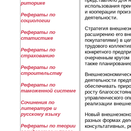
представляло для н
риторике
использования пре
и кооперации произ
Рефераты по
деятельности.
социологии
Стратегия внешнеэ
Рефераты по
расширению его вне
статистике
покупателями) в це
трудового коллекти
Рефераты по
конкретного предпр
страхованию
очерченным кругом 
также планирование
Рефераты по
строительству
Внешнеэкономическ
деятельности пред
Рефераты по
обеспечивать приро
таможенной системе
росту благосостоян
управленческого оп
Сочинения по
реализации внешнеэ
литературе и
русскому языку
Новый внешнеэконо
разных формах дело
Рефераты по теории
консультативных, р