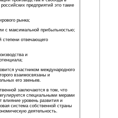
российских предприятий это такие
ирового рынка;
ии с максимальной прибыльностью;
ей степени отвечающего
роизводства и
отенциала;
новится участником международного
оторого взаимосвязаны и
льных его звеньев.
твенной заключаются в том, что
регулируется специальными мерами
т влияние уровень развития и
вовая система собственной страны
ономическую деятельность.