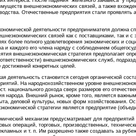
их интереса. После падения "железного занавеса" у пр
имуществ внешнеэкономических связей, а также вхожде
водства. Отечественные предприятия стали проявлять 
кономической деятельности предпринимателя должна сп
шнеэкономических связей как с поставщиками, так и с 
лях более полного удовлетворения экономических и соц
ва и каждого его члена наряду с соблюдением общегосу
иятия внешнеэкономическая стратегия предполагает опр
ответственности) внешнеэкономических служб, подразд
 достижений конкретных целей.
ая деятельность становится сегодня органической сост
приятий. На народнохозяйственном уровне внешнеэконо
ст. национального дохода сверх размеров его отечестве
ия народа. Внешний рынок, кроме того, является важны
ыта, деловой культуры, новых форм хозяйствования. Ос
кономической стратегии является предприятие (объеди
мический механизм предусматривает для предприятий 
вых операций, торговых, производственных, техническ
екламных и т. п. Им разрешено также создавать за ру