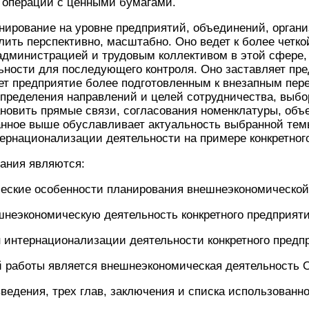
и операции с ценными бумагами.
нирование на уровне предприятий, объединений, орган
ить перспективно, масштабно. Оно ведет к более четко
дминистрацией и трудовым коллективом в этой сфере,
ьности для последующего контроля. Оно заставляет пр
ет предприятие более подготовленным к внезапным пер
пределения направлений и целей сотрудничества, выбо
ановить прямые связи, согласования номенклатуры, об
санное выше обуславливает актуальность выбранной те
ернационализации деятельности на примере конкретног
ания являются:
ческие особенности планирования внешнеэкономической
шнеэкономическую деятельность конкретного предприяти
н интернационализации деятельности конкретного предп
 работы является внешнеэкономическая деятельность
введения, трех глав, заключения и списка использованн