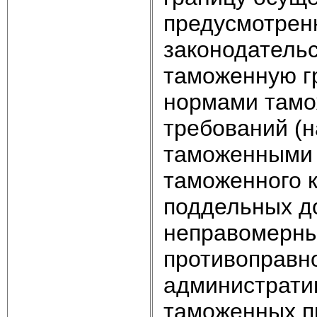
предусмотре
законодатель
таможенную г
нормами тамо
требований (
таможенными о
таможенного к
поддельных до
неправомерным
противоправно
администрати
таможенных пр