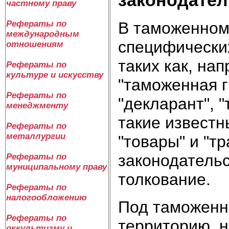
частному праву
В таможенном
Рефераты по
международным
специфически
отношениям
таких как, на
Рефераты по
культуре и искусству
"таможенная г
Рефераты по
"декларант", 
менеджменту
такие известн
Рефераты по
металлургии
"товары" и "т
законодатель
Рефераты по
муниципальному праву
толкование.
Рефераты по
налогообложению
Под таможенн
Рефераты по
территорию, н
оккультизму и