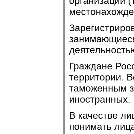
организации (т
местонахожде
Зарегистриро
занимающиеся
деятельностью
Граждане Рос
территории. В
таможенным з
иностранных.
В качестве л
понимать лиц