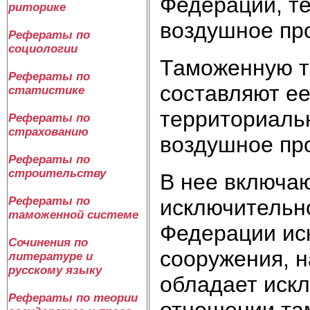
Федерации, т
риторике
воздушное про
Рефераты по
социологии
Таможенную т
Рефераты по
составляют ее
статистике
территориальн
Рефераты по
страхованию
воздушное пр
Рефераты по
строительству
В нее включа
Рефераты по
исключительн
таможенной системе
Федерации иск
Сочинения по
сооружения, 
литературе и
русскому языку
обладает иск
Рефераты по теории
отношении та