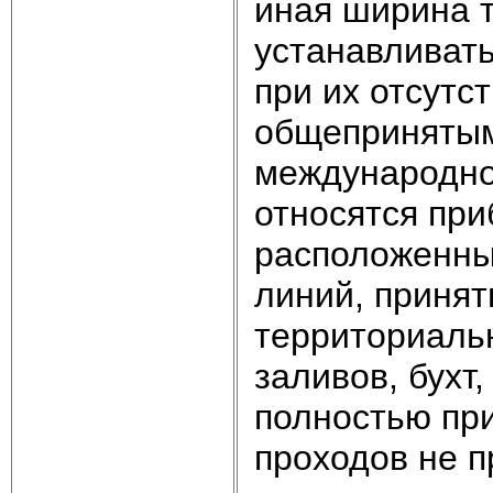
иная ширина 
устанавливат
при их отсутс
общепринятым
международно
относятся пр
расположенные
линий, приня
территориальн
заливов, бухт,
полностью пр
проходов не п