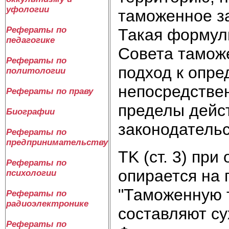
уфологии
таможенное з
Рефераты по
Такая формул
педагогике
Совета тамож
Рефераты по
подход к опр
политологии
непосредстве
Рефераты по праву
пределы дейс
Биографии
законодательс
Рефераты по
предпринимательству
TK (ст. 3) пр
Рефераты по
опирается на 
психологии
"Таможенную 
Рефераты по
радиоэлектронике
составляют су
Рефераты по