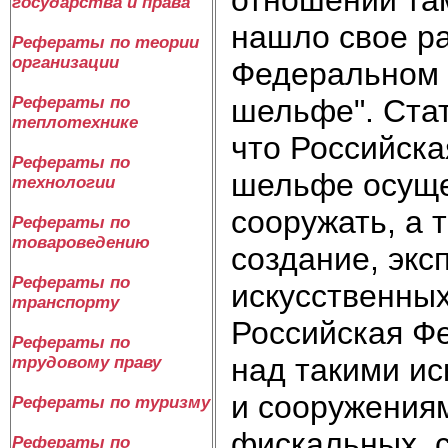
государства и права
нашло свое ра
Рефераты по теории
организации
Федеральном 
шельфе". Стат
Рефераты по
теплотехнике
что Российск
Рефераты по
шельфе осуще
технологии
сооружать, а 
Рефераты по
товароведению
создание, экс
Рефераты по
искусственных
транспорту
Российская Ф
Рефераты по
над такими ис
трудовому праву
и сооружения
Рефераты по туризму
фискальных, 
Рефераты по