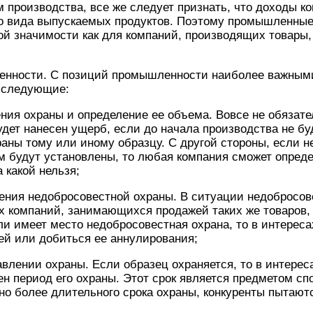
производства, все же следует признать, что доходы к
го вида выпускаемых продуктов. Поэтому промышленны
 значимости как для компаний, производящих товары, 
нности. С позиций промышленности наиболее важным
 следующие:
ния охраны и определение ее объема. Вовсе не обязате
ет нанесен ущерб, если до начала производства не буд
аны тому или иному образцу. С другой стороны, если н
 будут установлены, то любая компания сможет определ
 какой нельзя;
ения недобросовестной охраны. В ситуации недобросов
х компаний, занимающихся продажей таких же товаров,
ли имеет место недобросовестная охрана, то в интереса
ей или добиться ее аннулирования;
авлении охраны. Если образец охраняется, то в интерес
н период его охраны. Этот срок является предметом сп
но более длительного срока охраны, конкуренты пытаютс