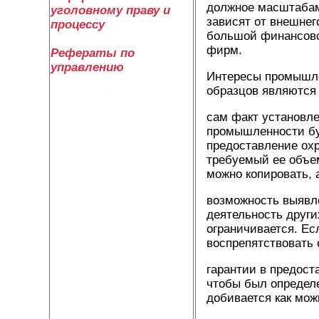
должное масштабам 
уголовному праву и
зависят от внешне
процессу
большой финансовой
фирм.
Рефераты по
управлению
Интересы промышле
образцов являются
сам факт установле
промышленности буд
предоставление охр
требуемый ее объем
можно копировать, а
возможность выявл
деятельность други
ограничивается. Ес
воспрепятствовать 
гарантии в предост
чтобы был определе
добивается как мож