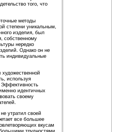
етельство того, что
оточные методы
ной степени уникальным,
нного изделия, был
я, собственному
льтуры нередко
зделий. Однако он не
ать индивидуальные
и художественной
ь, используя
. Эффективность
 именно идентичных
твовать своему
ателей.
не утратил своей
ретает все большее
довлетворяющих вкусам
 большими трудностями