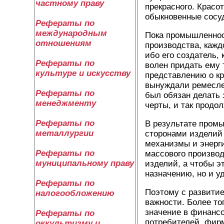
частному праву
прекрасного. Красо
обыкновенные сосуд
Рефераты по
международным
Пока промышленнос
отношениям
производства, кажд
ибо его создатель,
Рефераты по
волен придать ему 
культуре и искусству
представлению о кр
вынуждали ремесле
Рефераты по
был обязан делать
менеджменту
черты, и так продо
Рефераты по
В результате пром
металлургии
сторонами изделий 
механизмы и энерг
Рефераты по
массового произво
муниципальному праву
изделий, а чтобы э
назначению, но и у
Рефераты по
Поэтому с развитие
налогообложению
важности. Более то
значение в финанс
Рефераты по
потребителей, фир
оккультизму и