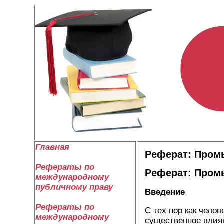
Главная
Реферат: Пром
Рефераты по
Реферат: Пром
международному
публичному праву
Введение
Рефераты по
С тех пор как чело
международному
существенное влиян