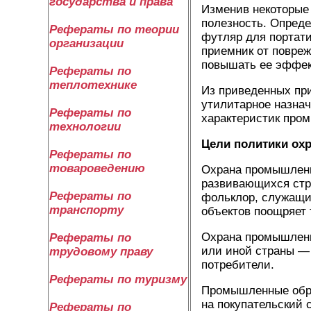
государства и права
Изменив некоторые
полезность. Опреде
Рефераты по теории
футляр для портати
организации
приемник от повреж
повышать ее эффек
Рефераты по
теплотехнике
Из приведенных при
утилитарное назнач
Рефераты по
характеристик про
технологии
Цели политики ох
Рефераты по
товароведению
Охрана промышленн
развивающихся стра
Рефераты по
фольклор, служащи
транспорту
объектов поощряет
Охрана промышленн
Рефераты по
или иной страны — 
трудовому праву
потребители.
Рефераты по туризму
Промышленные обра
на покупательский 
Рефераты по