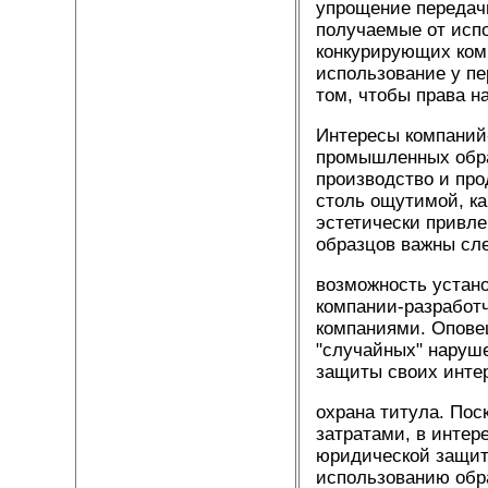
упрощение передач
получаемые от исп
конкурирующих комп
использование у п
том, чтобы права н
Интересы компаний
промышленных образ
производство и про
столь ощутимой, ка
эстетически привл
образцов важны с
возможность устано
компании-разработч
компаниями. Оповещ
"случайных" наруше
защиты своих инте
охрана титула. По
затратами, в интер
юридической защиты
использованию обр