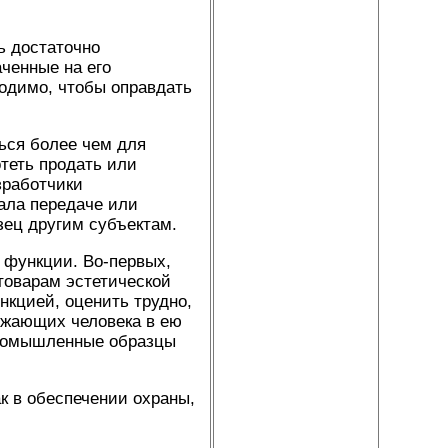
ь достаточно
аченные на его
ходимо, чтобы оправдать
ься более чем для
отеть продать или
зработчики
ала передаче или
зец другим субъектам.
функции. Во-первых,
товарам эстетической
кцией, оценить трудно,
ружающих человека в ею
 промышленные образцы
к в обеспечении охраны,