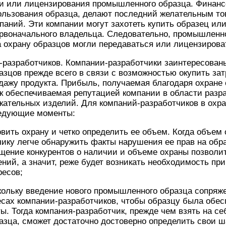
и или лицензирования промышленного образца. Финан
ользования образца, делают последний желательным то
аний. Эти компании могут захотеть купить образец или
ервоначального владельца. Следовательно, промышленн
а охрану образцов могли передаваться или лицензирова
-разработчиков. Компании-разработчики заинтересованы
цов прежде всего в связи с возможностью окупить затр
дажу продукта. Прибыль, получаемая благодаря охране 
к обеспечиваемая репутацией компании в области разр
екательных изделий. Для компаний-разработчиков в ох
ледующие моменты:
вить охрану и четко определить ее объем. Когда объем 
ику легче обнаружить факты нарушения ее прав на обр
ение конкурентов о наличии и объеме охраны позволит
ний, а значит, реже будет возникать необходимость при
ресов;
скольку введение нового промышленного образца сопря
есах компании-разработчиков, чтобы образцу была обес
. Тогда компания-разработчик, прежде чем взять на се
азца, сможет достаточно достоверно определить свои 