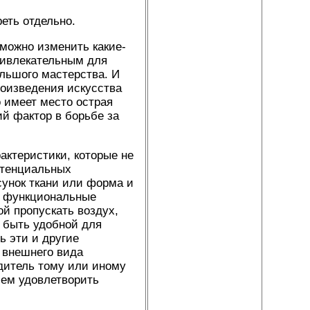
еть отдельно.
можно изменить какие-
привлекательным для
льшого мастерства. И
роизведения искусства
о имеет место острая
й фактор в борьбе за
актеристики, которые не
отенциальных
унок ткани или форма и
м функциональные
ой пропускать воздух,
и быть удобной для
 эти и другие
 внешнего вида
одитель тому или иному
ием удовлетворить