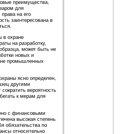
совые преимущества,
варом для
 права на его
ость заинтересована в
ться.
 в охране
аты на разработку,
образца, может быть не
аботки новых и
ране промышленных
охраны ясно определен,
азец другими
 сократить вероятность
бегать к мерам для
жено с финансовыми
печена высокая степень
бя обязательства по
шансы относительно