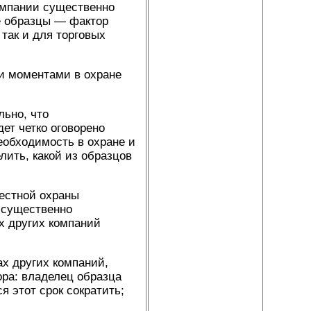
омпании существенно
е образцы — фактор
так и для торговых
и моментами в охране
льно, что
ет четко оговорено
еобходимость в охране и
ить, какой из образцов
естной охраны
 существенно
х других компаний
ах других компаний,
ора: владелец образца
я этот срок сократить;