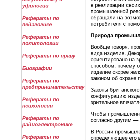
в реализации своих
уфологии
промышленной рево
обращали на возмо
Рефераты по
потребителя с пом
педагогике
Природа промышл
Рефераты по
политологии
Вообще говоря, пр
вида изделия. Деко
Рефераты по праву
ориентировано на 
способом, почему о
Биографии
изделие скорее явл
законом об охране
Рефераты по
предпринимательству
Законы британского
конфигурацию издели
Рефераты по
зрительное впечатл
психологии
Чтобы промышленны
Рефераты по
согласно другим —
радиоэлектронике
В России промышле
Рефераты по
определяющее его 