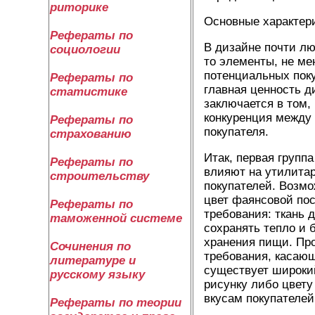
риторике
Основные характер
Рефераты по
В дизайне почти лю
социологии
то элементы, не ме
потенциальных поку
Рефераты по
главная ценность д
статистике
заключается в том,
конкуренция между
Рефераты по
покупателя.
страхованию
Итак, первая групп
Рефераты по
влияют на утилита
строительству
покупателей. Возм
цвет фаянсовой по
Рефераты по
требования: ткань 
таможенной системе
сохранять тепло и 
хранения пищи. Пр
Сочинения по
требования, касающ
литературе и
существует широкий
русскому языку
рисунку либо цвету
вкусам покупателей
Рефераты по теории