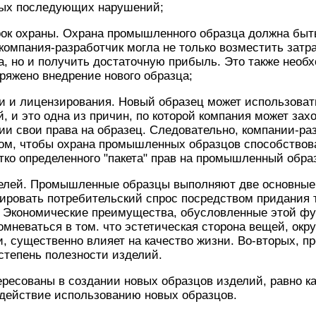
ых последующих нарушений;
рок охраны. Охрана промышленного образца должна быт
компания-разработчик могла не только возместить затр
а, но и получить достаточную прибыль. Это также необ
пряжено внедрение нового образца;
и и лицензирования. Новый образец может использоват
й, и это одна из причин, по которой компания может зах
ии свои права на образец. Следовательно, компании-ра
том, чтобы охрана промышленных образцов способствов
ко определенного "пакета" прав на промышленный обра
елей. Промышленные образцы выполняют две основные 
ировать потребительский спрос посредством придания 
 Экономические преимущества, обусловленные этой фун
омневаться в том. что эстетическая сторона вещей, ок
и, существенно влияет на качество жизни. Во-вторых,
степень полезности изделий.
ресованы в создании новых образцов изделий, равно ка
одействие использованию новых образцов.