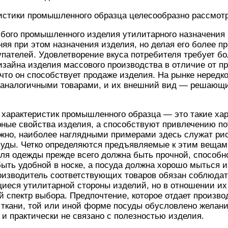
истики промышленного образца целесообразно рассмотр
бого промышленного изделия утилитарного назначения 
няя при этом назначения изделия, но делая его более 
пателей. Удовлетворение вкуса потребителя требует бо
изайна изделия массового производства в отличие от п
 что он способствует продаже изделия. На рынке нередк
 аналогичными товарами, и их внешний вид — решающи
а характеристик промышленного образца — это такие хар
рные свойства изделия, а способствуют привлечению п
ожно, наиболее наглядными примерами здесь служат рис
суды. Четко определяются предъявляемые к этим веща
для одежды прежде всего должна быть прочной, способн
быть удобной в носке, а посуда должна хорошо мыться 
оизводитель соответствующих товаров обязан соблюдать
иеся утилитарной стороны изделий, но в отношении их
 спектр выбора. Предпочтение, которое отдает произв
 ткани, той или иной форме посуды обусловлено желан
 и практически не связано с полезностью изделия.