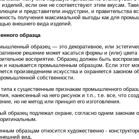
 изделий, если они не соответствуют этим вкусам. Так
люции и представители индустрии, и правительства в
жность получения максимальной выгоды как для промыш
ощью внешнего вида изделий.
енного образца
омышленный образец — это декоративное, или эстетиче
ративное решение может касаться формы и (или) цвета
зрительное восприятие. Образец должен быть воспро
н и называется промышленным образцом. Если этот мом
яется произведением искусства и охраняется законом об
 промышленной собственности.
 типа к существенным признакам промышленного образц
я, нанесенный на него рисунок и т.п., т.е. все, что со
ение, но не метод или принцип его изготовления.
й образец подлежал охране, согласно одним законам о
 оригинальным.
нным образцам относится художественно - конструктор
внешний вид.