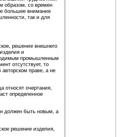
им образом, со времен
се большее внимание
ленности, так и для
ское, решение внешнего
 изделия и
изводимым промышленным
ент отсутствует, то
 авторском праве, а не
а относят очертания,
здаст определенное
н должен быть новым, а
ское решение изделия,