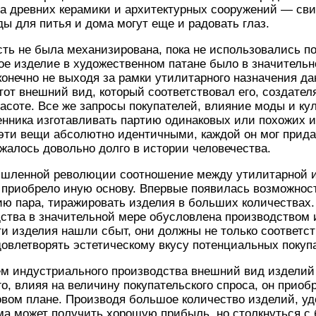
та древних керамики и архитектурных сооружений — свид
ы для питья и дома могут еще и радовать глаз.
ть не была механизирована, пока не использовались п
ое изделие в художественном патане было в значитель
 конечно не выходя за рамки утилитарного назначения да
тот внешний вид, который соответствовал его, создател
асоте. Все же запросы покупателей, влияние моды и ку
нника изготавливать партию одинаковых или похожих и
 эти вещи абсолютно идентичными, каждой он мог прид
лжалось довольно долго в истории человечества.
ышленной революции соотношение между утилитарной 
приобрело иную основу. Впервые появилась возможност
ию пара, тиражировать изделия в больших количествах
дства в значительной мере обусловлена производством
ти изделия нашли сбыт, они должны не только соответс
довлетворять эстетическому вкусу потенциальных покуп
м индустриального производства внешний вид изделий 
го, влияя на величину покупательского спроса, он приоб
овом плане. Производя большое количество изделий, у
ма может получить хорошую прибыль, но столкнуться с